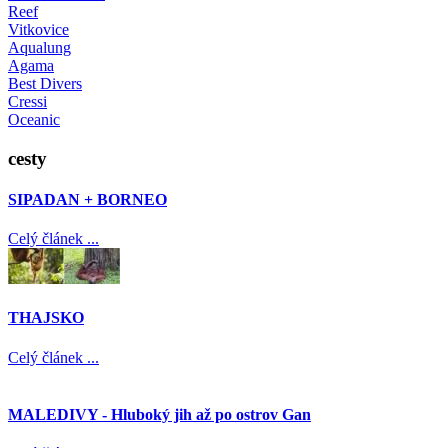
Reef
Vitkovice
Aqualung
Agama
Best Divers
Cressi
Oceanic
cesty
SIPADAN + BORNEO
Celý článek ...
THAJSKO
Celý článek ...
MALEDIVY - Hluboký jih až po ostrov Gan