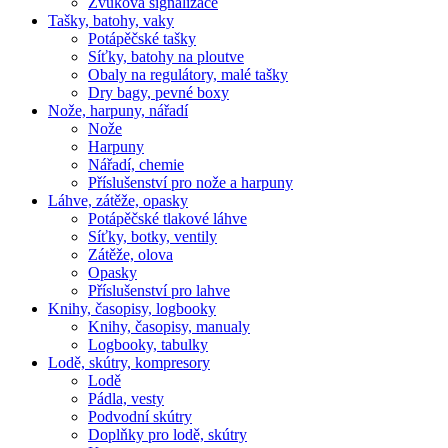
Zvuková signalizace
Tašky, batohy, vaky
Potápěčské tašky
Síťky, batohy na ploutve
Obaly na regulátory, malé tašky
Dry bagy, pevné boxy
Nože, harpuny, nářadí
Nože
Harpuny
Nářadí, chemie
Příslušenství pro nože a harpuny
Láhve, zátěže, opasky
Potápěčské tlakové láhve
Síťky, botky, ventily
Zátěže, olova
Opasky
Příslušenství pro lahve
Knihy, časopisy, logbooky
Knihy, časopisy, manualy
Logbooky, tabulky
Lodě, skútry, kompresory
Lodě
Pádla, vesty
Podvodní skútry
Doplňky pro lodě, skútry