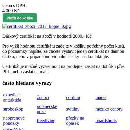
Cena s DPH:
4 000 Kč
Dárkový certifikát na zboží v hodnotě 2000,- Kč
Pro vyšší hodnotu certifikátu zadejte v košíku potřebný počet kusů,
do poznamky napište, ze chcete vystavit jeden certifikát na dannou
částku, nebo v případě individuální částky nás kontaktujte.
Certifikát je možné vyzvednout na prodejně, zaslat na dobírku přes
PPL, nebo zaslat na mail.
často hledané výrazy
expedice
žraloci
cordura
mares
antarktida
potapecske
stroboskop
svítilny
mexiko cenoty
noze
neoprenové
přezky na
freediving
boardshorts
ponožky
opasek
potápěčské