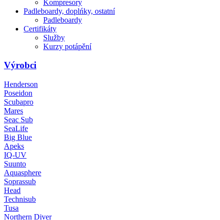
Kompresory
Padleboardy, doplńky, ostatní
Padleboardy
Certifikáty
Služby
Kurzy potápění
Výrobci
Henderson
Poseidon
Scubapro
Mares
Seac Sub
SeaLife
Big Blue
Apeks
IQ-UV
Suunto
Aquasphere
Soprassub
Head
Technisub
Tusa
Northern Diver