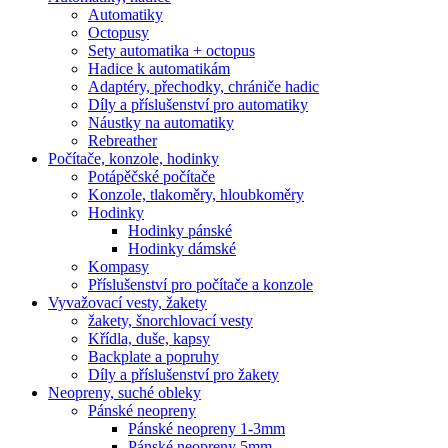
Automatiky
Octopusy
Sety automatika + octopus
Hadice k automatikám
Adaptéry, přechodky, chrániče hadic
Díly a příslušenství pro automatiky
Náustky na automatiky
Rebreather
Počítače, konzole, hodinky
Potápěčské počítače
Konzole, tlakoměry, hloubkoměry
Hodinky
Hodinky pánské
Hodinky dámské
Kompasy
Příslušenství pro počítače a konzole
Vyvažovací vesty, žakety
žakety, šnorchlovací vesty
Křídla, duše, kapsy
Backplate a popruhy
Díly a příslušenství pro žakety
Neopreny, suché obleky
Pánské neopreny
Pánské neopreny 1-3mm
Pánské neopreny 5mm