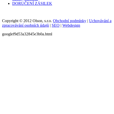
DORUČENÍ ZÁSILEK
Copyright © 2012 Olson, s.r.o.
Obchodní podmínky
|
Uchovávání a
zpracovávání osobních údajů
|
SEO
|
Webdesign
googlef9d53a32845e3b0a.html