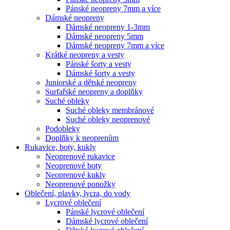
Pánské neopreny 7mm a více
Dámské neopreny
Dámské neopreny 1-3mm
Dámské neopreny 5mm
Dámské neopreny 7mm a více
Krátké neopreny a vesty
Pánské šorty a vesty
Dámské šorty a vesty
Juniorské a dětské neopreny
Surfařské neopreny a doplňky
Suché obleky
Suché obleky membránové
Suché obleky neoprenové
Podobleky
Doplňky k neoprenům
Rukavice, boty, kukly
Neoprenové rukavice
Neoprenové boty
Neoprenové kukly
Neoprenové ponožky
Oblečení, plavky, lycra, do vody
Lycrové oblečení
Pánské lycrové oblečení
Dámské lycrové oblečení