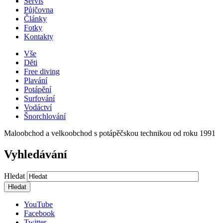
Servis
Půjčovna
Články
Fotky
Kontakty
Vše
Děti
Free diving
Plavání
Potápění
Surfování
Vodáctví
Šnorchlování
Maloobchod a velkoobchod s potápěčskou technikou od roku 1991
Vyhledávání
Hledat
YouTube
Facebook
Twitter