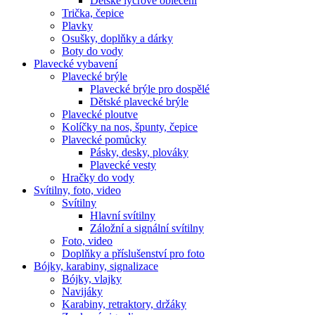
Dětské lycrové oblečení
Trička, čepice
Plavky
Osušky, doplňky a dárky
Boty do vody
Plavecké vybavení
Plavecké brýle
Plavecké brýle pro dospělé
Dětské plavecké brýle
Plavecké ploutve
Kolíčky na nos, špunty, čepice
Plavecké pomůcky
Pásky, desky, plováky
Plavecké vesty
Hračky do vody
Svítilny, foto, video
Svítilny
Hlavní svítilny
Záložní a signální svítilny
Foto, video
Doplňky a příslušenství pro foto
Bójky, karabiny, signalizace
Bójky, vlajky
Navijáky
Karabiny, retraktory, držáky