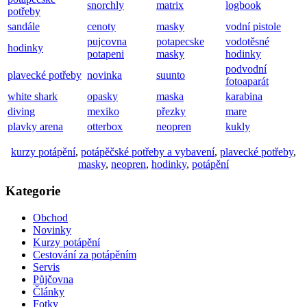
snorchly
matrix
logbook
potřeby
sandále
cenoty
masky
vodní pistole
pujcovna
potapecske
vodotěsné
hodinky
potapeni
masky
hodinky
podvodní
plavecké potřeby
novinka
suunto
fotoaparát
white shark
opasky
maska
karabina
diving
mexiko
přezky
mare
plavky arena
otterbox
neopren
kukly
kurzy potápění
,
potápěčské potřeby a vybavení
,
plavecké potřeby
,
masky
,
neopren
,
hodinky
,
potápění
Kategorie
Obchod
Novinky
Kurzy potápění
Cestování za potápěním
Servis
Půjčovna
Články
Fotky