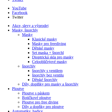
YouTube
Facebook
Twitter
Akce, slevy a výprodej
Masky, šnorchly
Masky
Klasické masky
Masky pro freediving
Dětské masky
Set maska + šnorchl
Dioptrická skla pro masky
Celoobličejové masky
šnorchly
šnorchly s ventilem
šnorchly bez ventilu
Dětské šnorchly
Díly, doplňky pro masky a šnorchly
Ploutve
Ploutve s páskem
Botičkové ploutve
Ploutve pro free diving
Díly a dopňky pro ploutve
Automatiky, hadice