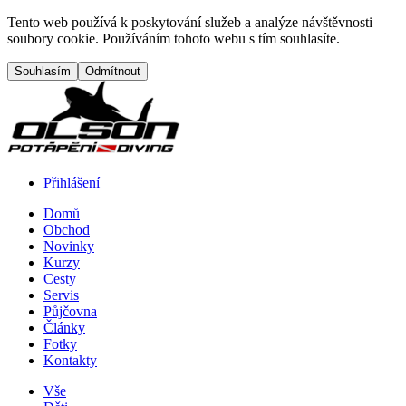
Přejít na hlavní obsah
Tento web používá k poskytování služeb a analýze návštěvnosti
soubory cookie. Používáním tohoto webu s tím souhlasíte.
Přihlášení
Domů
Obchod
Menu button
Frontend navigation
Novinky
Kurzy
Cesty
Servis
Půjčovna
Články
Fotky
Kontakty
Vše