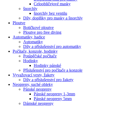
Celoobličejové masky
šnorchly
šnorchly bez ventilu
Díly, doplňky pro masky a šnorchly
Ploutve
Botičkové ploutve
Ploutve pro free diving
Automatiky, hadice
Automatiky
Díly a příslušenství pro automatiky
Počítače, konzole, hodinky
Potápěčské počítače
Hodinky
Hodinky pánské
Příslušenství pro počítače a konzole
Vyvažovací vesty, žakety
Díly a příslušenství pro žakety
Neopreny, suché obleky
Pánské neopreny
Pánské neopreny 1-3mm
Pánské neopreny 5mm
Dámské neopreny
Dámské neopreny 1-3mm
Dámské neopreny 5mm
Krátké neopreny a vesty