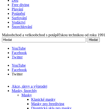
Děti
Free diving
Plavání
Potápění
Surfování
Vodáctví
Šnorchlování
Maloobchod a velkoobchod s potápěčskou technikou od roku 1991
Hledat
Vyhledávání
YouTube
Facebook
Twitter
YouTube
Facebook
Twitter
Akce, slevy a výprodej
Masky, šnorchly
Masky
Klasické masky
Masky pro freediving
Dioptrická skla pro masky