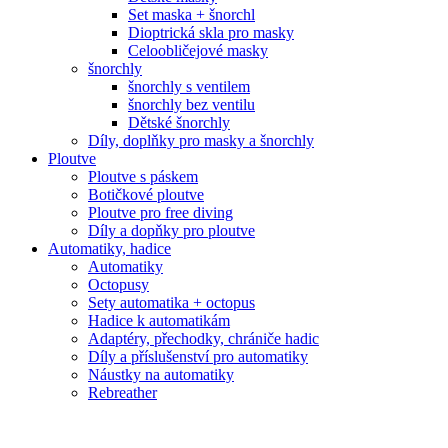
Set maska + šnorchl
Dioptrická skla pro masky
Celoobličejové masky
šnorchly
šnorchly s ventilem
šnorchly bez ventilu
Dětské šnorchly
Díly, doplňky pro masky a šnorchly
Ploutve
Ploutve s páskem
Botičkové ploutve
Ploutve pro free diving
Díly a dopňky pro ploutve
Automatiky, hadice
Automatiky
Octopusy
Sety automatika + octopus
Hadice k automatikám
Adaptéry, přechodky, chrániče hadic
Díly a příslušenství pro automatiky
Náustky na automatiky
Rebreather
Počítače, konzole, hodinky
Potápěčské počítače
Konzole, tlakoměry, hloubkoměry