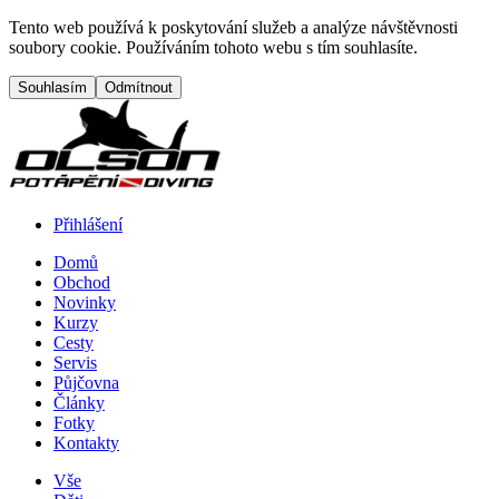
Přejít na hlavní obsah
Tento web používá k poskytování služeb a analýze návštěvnosti
soubory cookie. Používáním tohoto webu s tím souhlasíte.
Přihlášení
Domů
Obchod
Menu button
Frontend navigation
Novinky
Kurzy
Cesty
Servis
Půjčovna
Články
Fotky
Kontakty
Vše