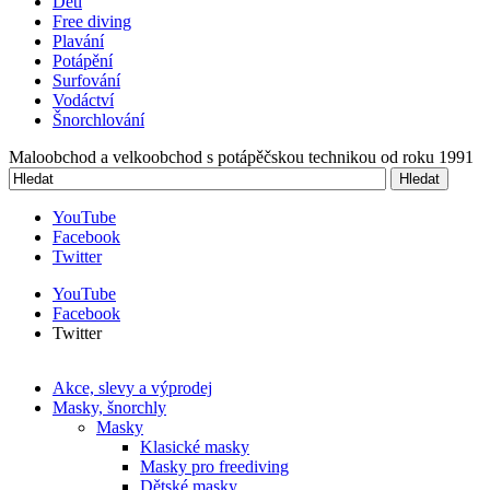
Děti
Free diving
Plavání
Potápění
Surfování
Vodáctví
Šnorchlování
Maloobchod a velkoobchod s potápěčskou technikou od roku 1991
Hledat
Vyhledávání
YouTube
Facebook
Twitter
YouTube
Facebook
Twitter
Akce, slevy a výprodej
Masky, šnorchly
Masky
Klasické masky
Masky pro freediving
Dětské masky