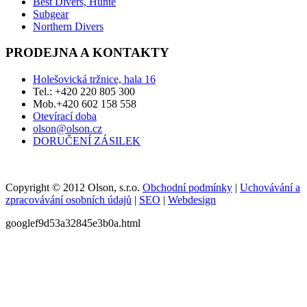
Best Divers, Hunte
Subgear
Northern Divers
PRODEJNA A KONTAKTY
Holešovická tržnice, hala 16
Tel.: +420 220 805 300
Mob.+420 602 158 558
Otevírací doba
olson@olson.cz
DORUČENÍ ZÁSILEK
Copyright © 2012 Olson, s.r.o.
Obchodní podmínky
|
Uchovávání a
zpracovávání osobních údajů
|
SEO
|
Webdesign
googlef9d53a32845e3b0a.html