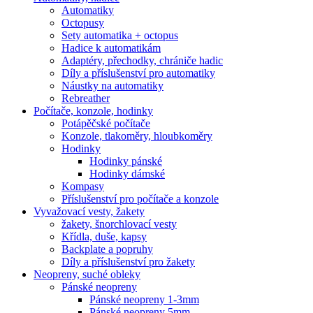
Automatiky
Octopusy
Sety automatika + octopus
Hadice k automatikám
Adaptéry, přechodky, chrániče hadic
Díly a příslušenství pro automatiky
Náustky na automatiky
Rebreather
Počítače, konzole, hodinky
Potápěčské počítače
Konzole, tlakoměry, hloubkoměry
Hodinky
Hodinky pánské
Hodinky dámské
Kompasy
Příslušenství pro počítače a konzole
Vyvažovací vesty, žakety
žakety, šnorchlovací vesty
Křídla, duše, kapsy
Backplate a popruhy
Díly a příslušenství pro žakety
Neopreny, suché obleky
Pánské neopreny
Pánské neopreny 1-3mm
Pánské neopreny 5mm