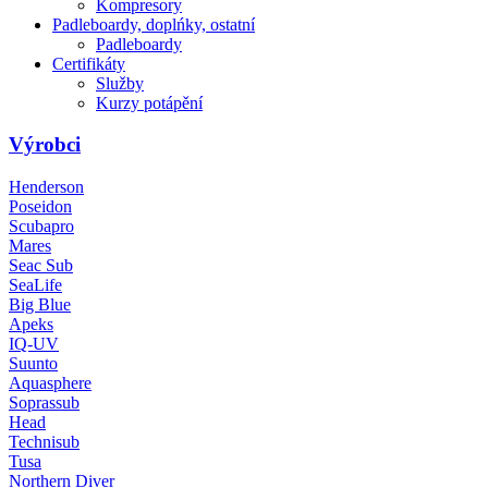
Kompresory
Padleboardy, doplńky, ostatní
Padleboardy
Certifikáty
Služby
Kurzy potápění
Výrobci
Henderson
Poseidon
Scubapro
Mares
Seac Sub
SeaLife
Big Blue
Apeks
IQ-UV
Suunto
Aquasphere
Soprassub
Head
Technisub
Tusa
Northern Diver