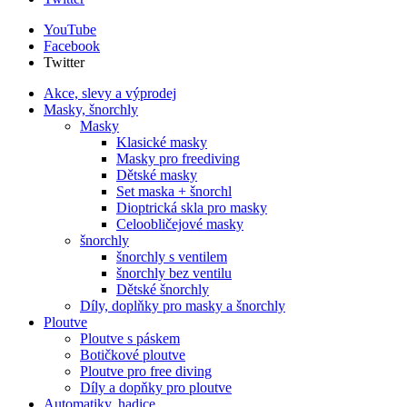
YouTube
Facebook
Twitter
Akce, slevy a výprodej
Masky, šnorchly
Masky
Klasické masky
Masky pro freediving
Dětské masky
Set maska + šnorchl
Dioptrická skla pro masky
Celoobličejové masky
šnorchly
šnorchly s ventilem
šnorchly bez ventilu
Dětské šnorchly
Díly, doplňky pro masky a šnorchly
Ploutve
Ploutve s páskem
Botičkové ploutve
Ploutve pro free diving
Díly a dopňky pro ploutve
Automatiky, hadice