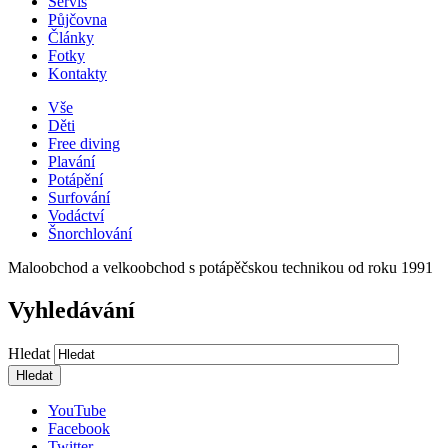
Servis
Půjčovna
Články
Fotky
Kontakty
Vše
Děti
Free diving
Plavání
Potápění
Surfování
Vodáctví
Šnorchlování
Maloobchod a velkoobchod s potápěčskou technikou od roku 1991
Vyhledávání
Hledat
YouTube
Facebook
Twitter