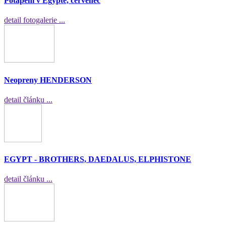
Potápění v Egyptě, červenec
detail fotogalerie ...
Neopreny HENDERSON
detail článku ...
EGYPT - BROTHERS, DAEDALUS, ELPHISTONE
detail článku ...