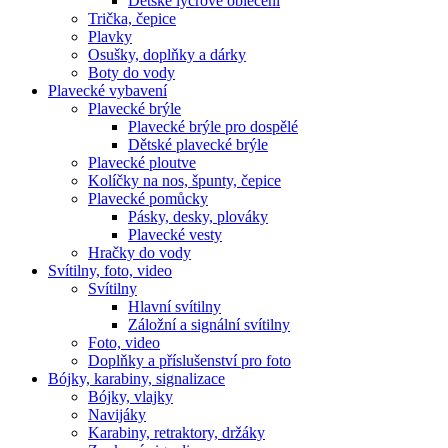
Dětské lycrové oblečení
Trička, čepice
Plavky
Osušky, doplňky a dárky
Boty do vody
Plavecké vybavení
Plavecké brýle
Plavecké brýle pro dospělé
Dětské plavecké brýle
Plavecké ploutve
Kolíčky na nos, špunty, čepice
Plavecké pomůcky
Pásky, desky, plováky
Plavecké vesty
Hračky do vody
Svítilny, foto, video
Svítilny
Hlavní svítilny
Záložní a signální svítilny
Foto, video
Doplňky a příslušenství pro foto
Bójky, karabiny, signalizace
Bójky, vlajky
Navijáky
Karabiny, retraktory, držáky