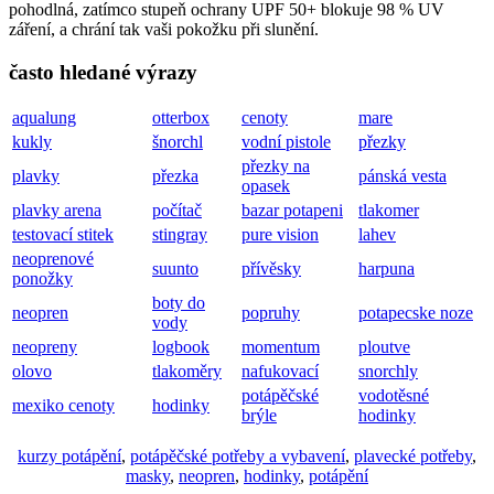
pohodlná, zatímco stupeň ochrany UPF 50+ blokuje 98 % UV
záření, a chrání tak vaši pokožku při slunění.
často hledané výrazy
aqualung
otterbox
cenoty
mare
kukly
šnorchl
vodní pistole
přezky
přezky na
plavky
přezka
pánská vesta
opasek
plavky arena
počítač
bazar potapeni
tlakomer
testovací stitek
stingray
pure vision
lahev
neoprenové
suunto
přívěsky
harpuna
ponožky
boty do
neopren
popruhy
potapecske noze
vody
neopreny
logbook
momentum
ploutve
olovo
tlakoměry
nafukovací
snorchly
potápěčské
vodotěsné
mexiko cenoty
hodinky
brýle
hodinky
kurzy potápění
,
potápěčské potřeby a vybavení
,
plavecké potřeby
,
masky
,
neopren
,
hodinky
,
potápění