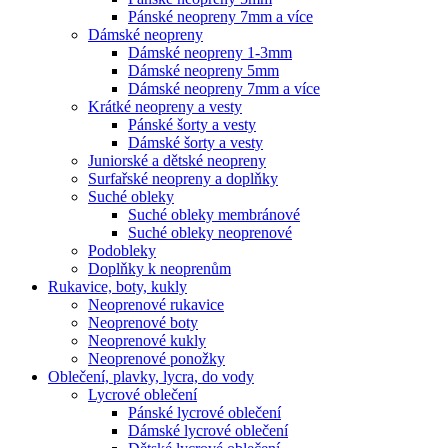
Pánské neopreny 7mm a více
Dámské neopreny
Dámské neopreny 1-3mm
Dámské neopreny 5mm
Dámské neopreny 7mm a více
Krátké neopreny a vesty
Pánské šorty a vesty
Dámské šorty a vesty
Juniorské a dětské neopreny
Surfařské neopreny a doplňky
Suché obleky
Suché obleky membránové
Suché obleky neoprenové
Podobleky
Doplňky k neoprenům
Rukavice, boty, kukly
Neoprenové rukavice
Neoprenové boty
Neoprenové kukly
Neoprenové ponožky
Oblečení, plavky, lycra, do vody
Lycrové oblečení
Pánské lycrové oblečení
Dámské lycrové oblečení