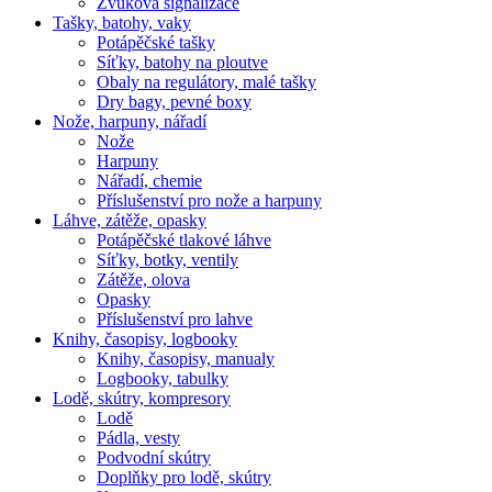
Zvuková signalizace
Tašky, batohy, vaky
Potápěčské tašky
Síťky, batohy na ploutve
Obaly na regulátory, malé tašky
Dry bagy, pevné boxy
Nože, harpuny, nářadí
Nože
Harpuny
Nářadí, chemie
Příslušenství pro nože a harpuny
Láhve, zátěže, opasky
Potápěčské tlakové láhve
Síťky, botky, ventily
Zátěže, olova
Opasky
Příslušenství pro lahve
Knihy, časopisy, logbooky
Knihy, časopisy, manualy
Logbooky, tabulky
Lodě, skútry, kompresory
Lodě
Pádla, vesty
Podvodní skútry
Doplňky pro lodě, skútry