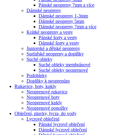
Pánské neopreny 7mm a více
Dámské neopreny
Dámské neopreny 1-3mm
Dámské neopreny 5mm
Dámské neopreny 7mm a více
Krátké neopreny a vesty
Pánské šorty a vesty
Dámské šorty a vesty
Juniorské a dětské neopreny
Surfařské neopreny a doplňky
Suché obleky
Suché obleky membránové
Suché obleky neoprenové
Podobleky
Doplňky k neoprenům
Rukavice, boty, kukly
Neoprenové rukavice
Neoprenové boty
Neoprenové kukly
Neoprenové ponožky
Oblečení, plavky, lycra, do vody
Lycrové oblečení
Pánské lycrové oblečení
Dámské lycrové oblečení