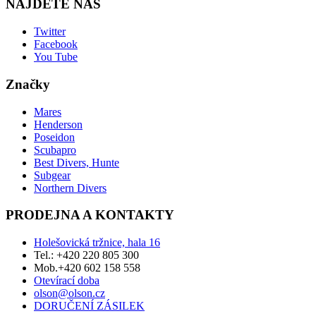
NAJDETE NÁS
Twitter
Facebook
You Tube
Značky
Mares
Henderson
Poseidon
Scubapro
Best Divers, Hunte
Subgear
Northern Divers
PRODEJNA A KONTAKTY
Holešovická tržnice, hala 16
Tel.: +420 220 805 300
Mob.+420 602 158 558
Otevírací doba
olson@olson.cz
DORUČENÍ ZÁSILEK