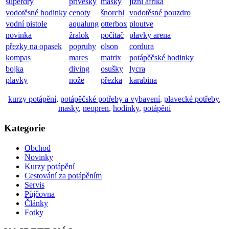
superdry
přívěsky
masky
jižní afrika
vodotěsné hodinky
cenoty
šnorchl
vodotěsné pouzdro
vodní pistole
aqualung
otterbox
ploutve
novinka
žralok
počítač
plavky arena
přezky na opasek
popruhy
olson
cordura
kompas
mares
matrix
potápěčské hodinky
bojka
diving
osušky
lycra
plavky
nože
přezka
karabina
kurzy potápění
,
potápěčské potřeby a vybavení
,
plavecké potřeby
,
masky
,
neopren
,
hodinky
,
potápění
Kategorie
Obchod
Novinky
Kurzy potápění
Cestování za potápěním
Servis
Půjčovna
Články
Fotky