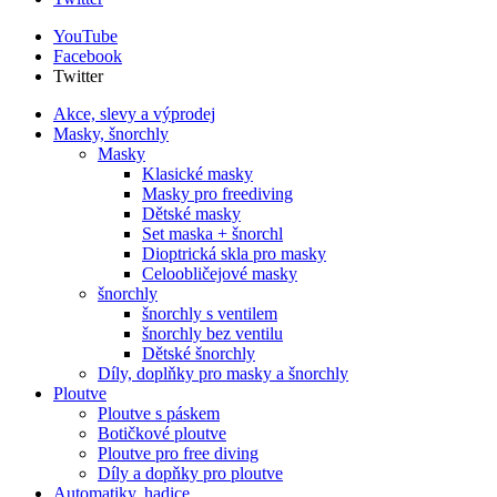
YouTube
Facebook
Twitter
Akce, slevy a výprodej
Masky, šnorchly
Masky
Klasické masky
Masky pro freediving
Dětské masky
Set maska + šnorchl
Dioptrická skla pro masky
Celoobličejové masky
šnorchly
šnorchly s ventilem
šnorchly bez ventilu
Dětské šnorchly
Díly, doplňky pro masky a šnorchly
Ploutve
Ploutve s páskem
Botičkové ploutve
Ploutve pro free diving
Díly a dopňky pro ploutve
Automatiky, hadice