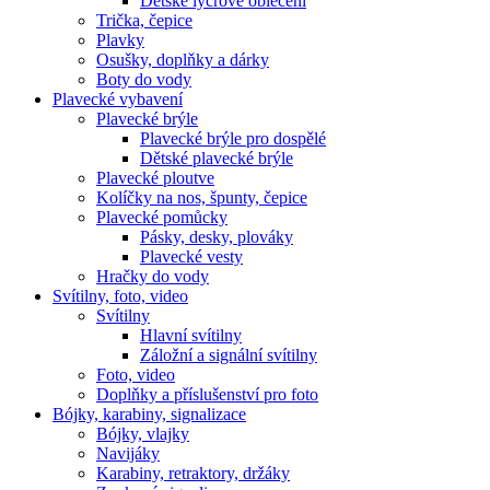
Dětské lycrové oblečení
Trička, čepice
Plavky
Osušky, doplňky a dárky
Boty do vody
Plavecké vybavení
Plavecké brýle
Plavecké brýle pro dospělé
Dětské plavecké brýle
Plavecké ploutve
Kolíčky na nos, špunty, čepice
Plavecké pomůcky
Pásky, desky, plováky
Plavecké vesty
Hračky do vody
Svítilny, foto, video
Svítilny
Hlavní svítilny
Záložní a signální svítilny
Foto, video
Doplňky a příslušenství pro foto
Bójky, karabiny, signalizace
Bójky, vlajky
Navijáky
Karabiny, retraktory, držáky