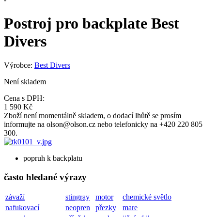
Postroj pro backplate Best
Divers
Výrobce:
Best Divers
Není skladem
Cena s DPH:
1 590 Kč
Zboží není momentálně skladem, o dodací lhůtě se prosím
informujte na olson@olson.cz nebo telefonicky na +420 220 805
300.
popruh k backplatu
často hledané výrazy
závaží
stingray
motor
chemické světlo
nafukovací
neopren
přezky
mare