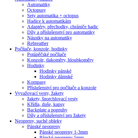
Automatiky
Octopusy
Sety automatika + octopus
Hadice k automatikám
Adaptéry, přechodky, chrániče hadic
Díly a příslušenství pro automatiky
Náustky na automatiky
Rebreather
Počítače, konzole, hodinky
Potápěčské počítače
Konzole, tlakoměry, hloubkoměry
Hodinky
Hodinky pánské
Hodinky dámské
Kompasy
Příslušenství pro počítače a konzole
Vyvažovací vesty, žakety
žakety, šnorchlovací vesty
Křídla, duše, kapsy
Backplate a popruhy
Díly a příslušenství pro žakety
Neopreny, suché obleky
Pánské neopreny
Pánské neopreny 1-3mm
Pánské neopreny 5mm