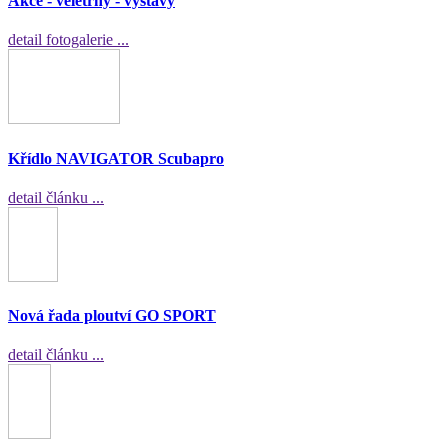
Akce - veletrhy - výstavy
detail fotogalerie ...
Křídlo NAVIGATOR Scubapro
detail článku ...
Nová řada ploutví GO SPORT
detail článku ...