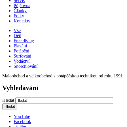
Servis
Půjčovna
Články
Fotky
Kontakty
Vše
Děti
Free diving
Plavání
Potápění
Surfování
Vodáctví
Šnorchlování
Maloobchod a velkoobchod s potápěčskou technikou od roku 1991
Vyhledávání
Hledat
YouTube
Facebook
Twitter