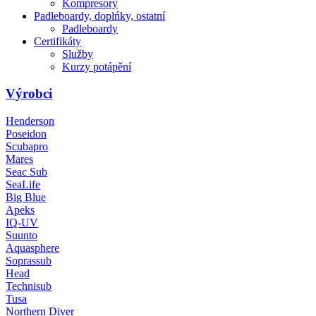
Kompresory
Padleboardy, doplńky, ostatní
Padleboardy
Certifikáty
Služby
Kurzy potápění
Výrobci
Henderson
Poseidon
Scubapro
Mares
Seac Sub
SeaLife
Big Blue
Apeks
IQ-UV
Suunto
Aquasphere
Soprassub
Head
Technisub
Tusa
Northern Diver