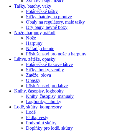
Zvuková signalizace
Tašky, batohy, vaky
Potápěčské tašky
Síťky, batohy na ploutve
Obaly na regulátory, malé tašky
Dry bagy, pevné boxy
Nože, harpuny, nářadí
Nože
Harpuny
Nářadí, chemie
Příslušenství pro nože a harpuny
Láhve, zátěže, opasky
Potápěčské tlakové láhve
Síťky, botky, ventily
Zátěže, olova
Opasky
Příslušenství pro lahve
Knihy, časopisy, logbooky
Knihy, časopisy, manualy
Logbooky, tabulky
Lodě, skútry, kompresory
Lodě
Pádla, vesty
Podvodní skútry
Doplňky pro lodě, skútry