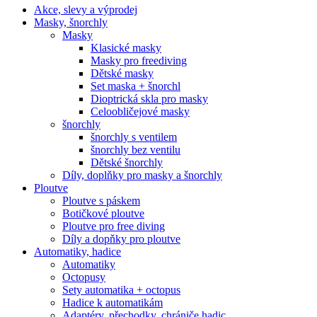
Akce, slevy a výprodej
Masky, šnorchly
Masky
Klasické masky
Masky pro freediving
Dětské masky
Set maska + šnorchl
Dioptrická skla pro masky
Celoobličejové masky
šnorchly
šnorchly s ventilem
šnorchly bez ventilu
Dětské šnorchly
Díly, doplňky pro masky a šnorchly
Ploutve
Ploutve s páskem
Botičkové ploutve
Ploutve pro free diving
Díly a dopňky pro ploutve
Automatiky, hadice
Automatiky
Octopusy
Sety automatika + octopus
Hadice k automatikám
Adaptéry, přechodky, chrániče hadic