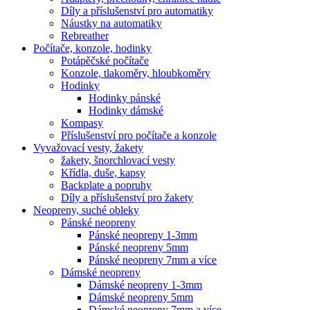
Díly a příslušenství pro automatiky
Náustky na automatiky
Rebreather
Počítače, konzole, hodinky
Potápěčské počítače
Konzole, tlakoměry, hloubkoměry
Hodinky
Hodinky pánské
Hodinky dámské
Kompasy
Příslušenství pro počítače a konzole
Vyvažovací vesty, žakety
žakety, šnorchlovací vesty
Křídla, duše, kapsy
Backplate a popruhy
Díly a příslušenství pro žakety
Neopreny, suché obleky
Pánské neopreny
Pánské neopreny 1-3mm
Pánské neopreny 5mm
Pánské neopreny 7mm a více
Dámské neopreny
Dámské neopreny 1-3mm
Dámské neopreny 5mm
Dámské neopreny 7mm a více