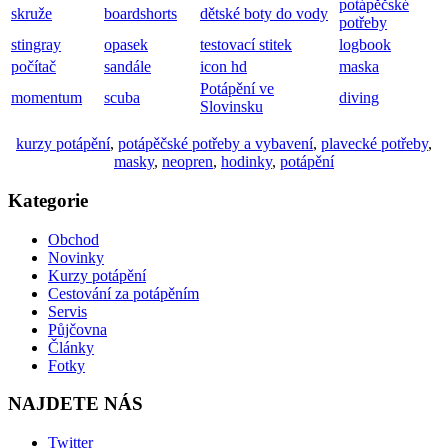
potápěčské
skruže
boardshorts
dětské boty do vody
potřeby
stingray
opasek
testovací stitek
logbook
počítač
sandále
icon hd
maska
Potápění ve
momentum
scuba
diving
Slovinsku
kurzy potápění
,
potápěčské potřeby a vybavení
,
plavecké potřeby
,
masky
,
neopren
,
hodinky
,
potápění
Kategorie
Obchod
Novinky
Kurzy potápění
Cestování za potápěním
Servis
Půjčovna
Články
Fotky
NAJDETE NÁS
Twitter