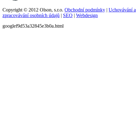
Copyright © 2012 Olson, s.r.o.
Obchodní podmínky
|
Uchovávání a
zpracovávání osobních údajů
|
SEO
|
Webdesign
googlef9d53a32845e3b0a.html