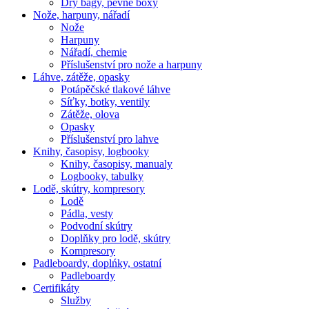
Dry bagy, pevné boxy
Nože, harpuny, nářadí
Nože
Harpuny
Nářadí, chemie
Příslušenství pro nože a harpuny
Láhve, zátěže, opasky
Potápěčské tlakové láhve
Síťky, botky, ventily
Zátěže, olova
Opasky
Příslušenství pro lahve
Knihy, časopisy, logbooky
Knihy, časopisy, manualy
Logbooky, tabulky
Lodě, skútry, kompresory
Lodě
Pádla, vesty
Podvodní skútry
Doplňky pro lodě, skútry
Kompresory
Padleboardy, doplńky, ostatní
Padleboardy
Certifikáty
Služby