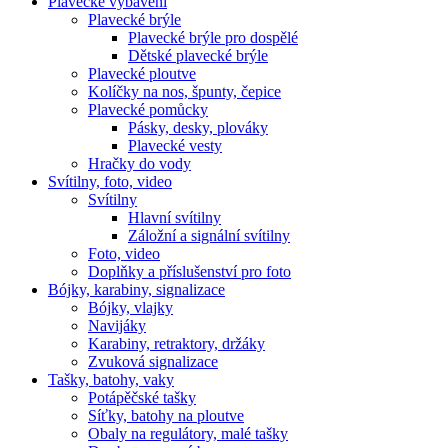
Plavecké vybavení
Plavecké brýle
Plavecké brýle pro dospělé
Dětské plavecké brýle
Plavecké ploutve
Kolíčky na nos, špunty, čepice
Plavecké pomůcky
Pásky, desky, plováky
Plavecké vesty
Hračky do vody
Svítilny, foto, video
Svítilny
Hlavní svítilny
Záložní a signální svítilny
Foto, video
Doplňky a příslušenství pro foto
Bójky, karabiny, signalizace
Bójky, vlajky
Navijáky
Karabiny, retraktory, držáky
Zvuková signalizace
Tašky, batohy, vaky
Potápěčské tašky
Síťky, batohy na ploutve
Obaly na regulátory, malé tašky