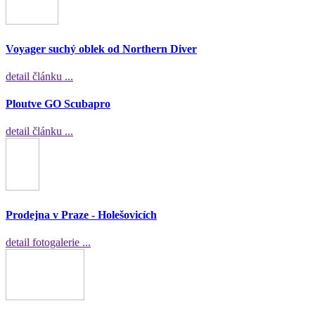
Voyager suchý oblek od Northern Diver
detail článku ...
Ploutve GO Scubapro
detail článku ...
Prodejna v Praze - Holešovicích
detail fotogalerie ...