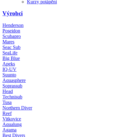
Kurzy potápění
Výrobci
Henderson
Poseidon
Scubapro
Mares
Seac Sub
SeaLife
Big Blue
Apeks
IQ-UV
Suunto
Aquasphere
Soprassub
Head
Technisub
Tusa
Northern Diver
Reef
Vitkovice
Aqualung
Agama
Best Divers