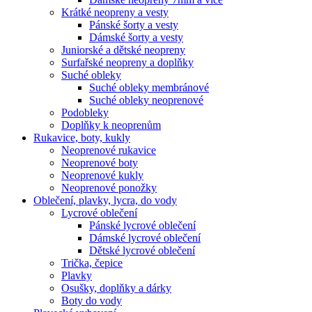
Krátké neopreny a vesty
Pánské šorty a vesty
Dámské šorty a vesty
Juniorské a dětské neopreny
Surfařské neopreny a doplňky
Suché obleky
Suché obleky membránové
Suché obleky neoprenové
Podobleky
Doplňky k neoprenům
Rukavice, boty, kukly
Neoprenové rukavice
Neoprenové boty
Neoprenové kukly
Neoprenové ponožky
Oblečení, plavky, lycra, do vody
Lycrové oblečení
Pánské lycrové oblečení
Dámské lycrové oblečení
Dětské lycrové oblečení
Trička, čepice
Plavky
Osušky, doplňky a dárky
Boty do vody