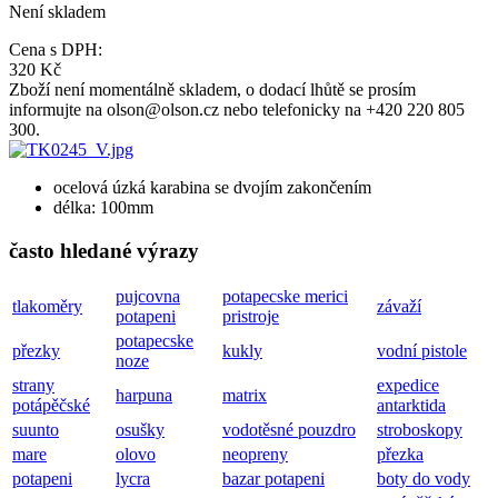
Není skladem
Cena s DPH:
320 Kč
Zboží není momentálně skladem, o dodací lhůtě se prosím
informujte na olson@olson.cz nebo telefonicky na +420 220 805
300.
ocelová úzká karabina se dvojím zakončením
délka: 100mm
často hledané výrazy
pujcovna
potapecske merici
tlakoměry
závaží
potapeni
pristroje
potapecske
přezky
kukly
vodní pistole
noze
strany
expedice
harpuna
matrix
potápěčské
antarktida
suunto
osušky
vodotěsné pouzdro
stroboskopy
mare
olovo
neopreny
přezka
potapeni
lycra
bazar potapeni
boty do vody