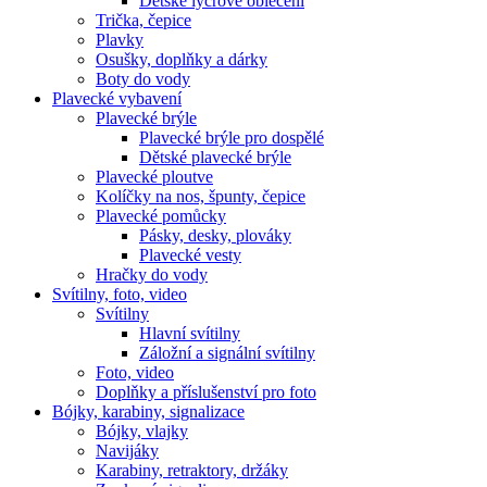
Dětské lycrové oblečení
Trička, čepice
Plavky
Osušky, doplňky a dárky
Boty do vody
Plavecké vybavení
Plavecké brýle
Plavecké brýle pro dospělé
Dětské plavecké brýle
Plavecké ploutve
Kolíčky na nos, špunty, čepice
Plavecké pomůcky
Pásky, desky, plováky
Plavecké vesty
Hračky do vody
Svítilny, foto, video
Svítilny
Hlavní svítilny
Záložní a signální svítilny
Foto, video
Doplňky a příslušenství pro foto
Bójky, karabiny, signalizace
Bójky, vlajky
Navijáky
Karabiny, retraktory, držáky