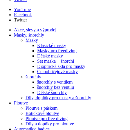
YouTube
Facebook
Twitter
Akce, slevy a výprodej
Masky, šnorchly
Masky
Klasické masky
Masky pro freediving
Dětské masky
Set maska + šnorchl
Dioptrická skla pro masky
Celoobličejové masky
šnorchly
šnorchly s ventilem
šnorchly bez ventilu
Dětské šnorchly
Díly, doplňky pro masky a šnorchly
Ploutve
Ploutve s páskem
Botičkové ploutve
Ploutve pro free diving
Díly a dopňky pro ploutve
Automatiky, hadice