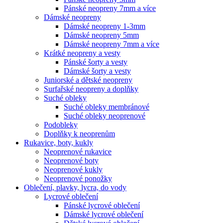
Pánské neopreny 7mm a více
Dámské neopreny
Dámské neopreny 1-3mm
Dámské neopreny 5mm
Dámské neopreny 7mm a více
Krátké neopreny a vesty
Pánské šorty a vesty
Dámské šorty a vesty
Juniorské a dětské neopreny
Surfařské neopreny a doplňky
Suché obleky
Suché obleky membránové
Suché obleky neoprenové
Podobleky
Doplňky k neoprenům
Rukavice, boty, kukly
Neoprenové rukavice
Neoprenové boty
Neoprenové kukly
Neoprenové ponožky
Oblečení, plavky, lycra, do vody
Lycrové oblečení
Pánské lycrové oblečení
Dámské lycrové oblečení