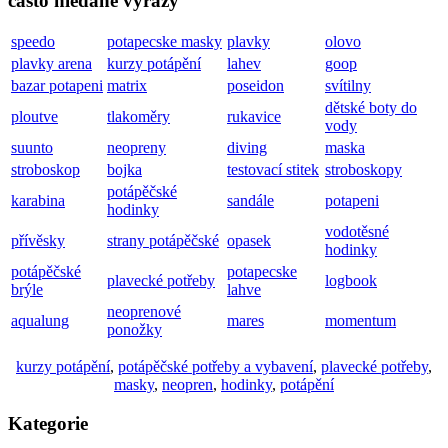
často hledané výrazy
speedo
potapecske masky
plavky
olovo
plavky arena
kurzy potápění
lahev
goop
bazar potapeni
matrix
poseidon
svítilny
dětské boty do
ploutve
tlakoměry
rukavice
vody
suunto
neopreny
diving
maska
stroboskop
bojka
testovací stitek
stroboskopy
potápěčské
karabina
sandále
potapeni
hodinky
vodotěsné
přívěsky
strany potápěčské
opasek
hodinky
potápěčské
potapecske
plavecké potřeby
logbook
brýle
lahve
neoprenové
aqualung
mares
momentum
ponožky
kurzy potápění
,
potápěčské potřeby a vybavení
,
plavecké potřeby
,
masky
,
neopren
,
hodinky
,
potápění
Kategorie