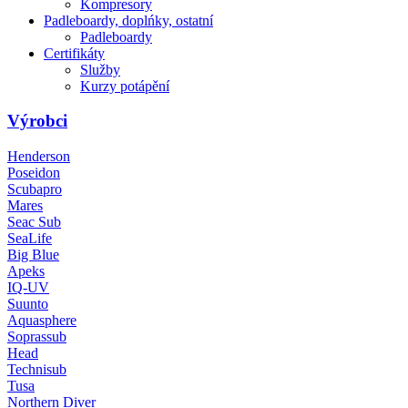
Kompresory
Padleboardy, doplńky, ostatní
Padleboardy
Certifikáty
Služby
Kurzy potápění
Výrobci
Henderson
Poseidon
Scubapro
Mares
Seac Sub
SeaLife
Big Blue
Apeks
IQ-UV
Suunto
Aquasphere
Soprassub
Head
Technisub
Tusa
Northern Diver