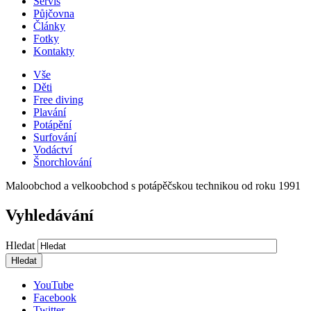
Servis
Půjčovna
Články
Fotky
Kontakty
Vše
Děti
Free diving
Plavání
Potápění
Surfování
Vodáctví
Šnorchlování
Maloobchod a velkoobchod s potápěčskou technikou od roku 1991
Vyhledávání
Hledat
YouTube
Facebook
Twitter