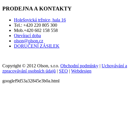
PRODEJNA A KONTAKTY
Holešovická tržnice, hala 16
Tel.: +420 220 805 300
Mob.+420 602 158 558
Otevírací doba
olson@olson.cz
DORUČENÍ ZÁSILEK
Copyright © 2012 Olson, s.r.o.
Obchodní podmínky
|
Uchovávání a
zpracovávání osobních údajů
|
SEO
|
Webdesign
googlef9d53a32845e3b0a.html