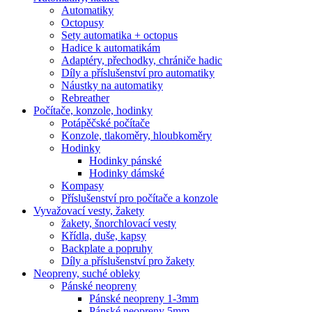
Automatiky
Octopusy
Sety automatika + octopus
Hadice k automatikám
Adaptéry, přechodky, chrániče hadic
Díly a příslušenství pro automatiky
Náustky na automatiky
Rebreather
Počítače, konzole, hodinky
Potápěčské počítače
Konzole, tlakoměry, hloubkoměry
Hodinky
Hodinky pánské
Hodinky dámské
Kompasy
Příslušenství pro počítače a konzole
Vyvažovací vesty, žakety
žakety, šnorchlovací vesty
Křídla, duše, kapsy
Backplate a popruhy
Díly a příslušenství pro žakety
Neopreny, suché obleky
Pánské neopreny
Pánské neopreny 1-3mm
Pánské neopreny 5mm