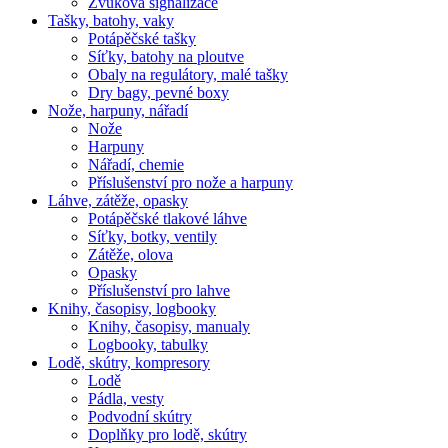
Zvuková signalizace
Tašky, batohy, vaky
Potápěčské tašky
Síťky, batohy na ploutve
Obaly na regulátory, malé tašky
Dry bagy, pevné boxy
Nože, harpuny, nářadí
Nože
Harpuny
Nářadí, chemie
Příslušenství pro nože a harpuny
Láhve, zátěže, opasky
Potápěčské tlakové láhve
Síťky, botky, ventily
Zátěže, olova
Opasky
Příslušenství pro lahve
Knihy, časopisy, logbooky
Knihy, časopisy, manualy
Logbooky, tabulky
Lodě, skútry, kompresory
Lodě
Pádla, vesty
Podvodní skútry
Doplňky pro lodě, skútry