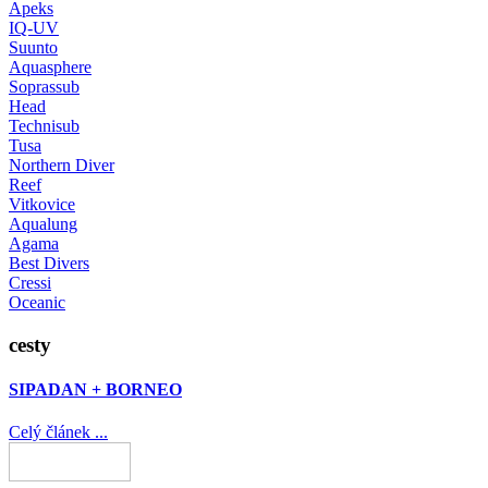
Apeks
IQ-UV
Suunto
Aquasphere
Soprassub
Head
Technisub
Tusa
Northern Diver
Reef
Vitkovice
Aqualung
Agama
Best Divers
Cressi
Oceanic
cesty
SIPADAN + BORNEO
Celý článek ...