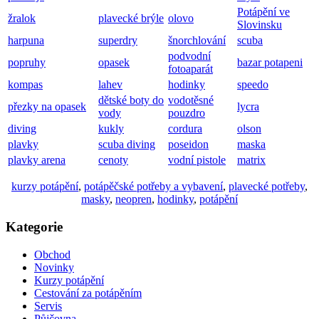
Potápění ve
žralok
plavecké brýle
olovo
Slovinsku
harpuna
superdry
šnorchlování
scuba
podvodní
popruhy
opasek
bazar potapeni
fotoaparát
kompas
lahev
hodinky
speedo
dětské boty do
vodotěsné
přezky na opasek
lycra
vody
pouzdro
diving
kukly
cordura
olson
plavky
scuba diving
poseidon
maska
plavky arena
cenoty
vodní pistole
matrix
kurzy potápění
,
potápěčské potřeby a vybavení
,
plavecké potřeby
,
masky
,
neopren
,
hodinky
,
potápění
Kategorie
Obchod
Novinky
Kurzy potápění
Cestování za potápěním
Servis
Půjčovna