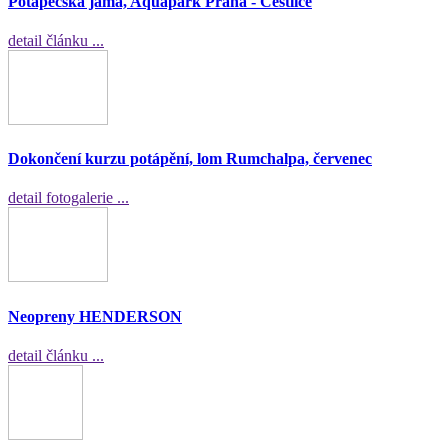
Potápěčská jáma, Aquapark Praha - Čestlice
detail článku ...
Dokončení kurzu potápění, lom Rumchalpa, červenec
detail fotogalerie ...
Neopreny HENDERSON
detail článku ...