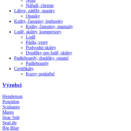
Nože
Nářadí, chemie
Láhve, zátěže, opasky
Opasky
Knihy, časopisy, logbooky
Knihy, časopisy, manualy
Lodě, skútry, kompresory
Lodě
Pádla, vesty
Podvodní skútry
Doplňky pro lodě, skútry
Padleboardy, doplńky, ostatní
Padleboardy
Certifikáty
Kurzy potápění
Výrobci
Henderson
Poseidon
Scubapro
Mares
Seac Sub
SeaLife
Big Blue