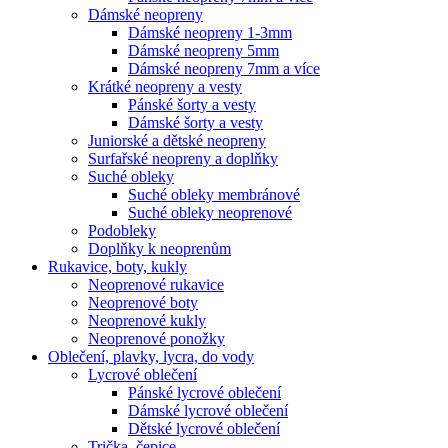
Dámské neopreny
Dámské neopreny 1-3mm
Dámské neopreny 5mm
Dámské neopreny 7mm a více
Krátké neopreny a vesty
Pánské šorty a vesty
Dámské šorty a vesty
Juniorské a dětské neopreny
Surfařské neopreny a doplňky
Suché obleky
Suché obleky membránové
Suché obleky neoprenové
Podobleky
Doplňky k neoprenům
Rukavice, boty, kukly
Neoprenové rukavice
Neoprenové boty
Neoprenové kukly
Neoprenové ponožky
Oblečení, plavky, lycra, do vody
Lycrové oblečení
Pánské lycrové oblečení
Dámské lycrové oblečení
Dětské lycrové oblečení
Trička, čepice