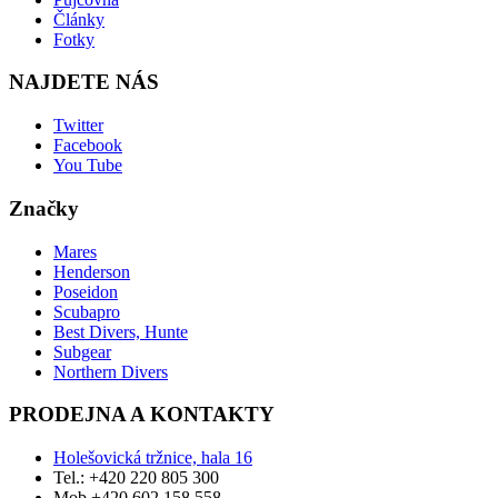
Články
Fotky
NAJDETE NÁS
Twitter
Facebook
You Tube
Značky
Mares
Henderson
Poseidon
Scubapro
Best Divers, Hunte
Subgear
Northern Divers
PRODEJNA A KONTAKTY
Holešovická tržnice, hala 16
Tel.: +420 220 805 300
Mob.+420 602 158 558