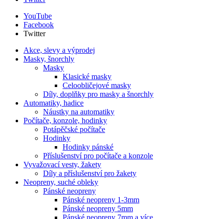
YouTube
Facebook
Twitter
Akce, slevy a výprodej
Masky, šnorchly
Masky
Klasické masky
Celoobličejové masky
Díly, doplňky pro masky a šnorchly
Automatiky, hadice
Náustky na automatiky
Počítače, konzole, hodinky
Potápěčské počítače
Hodinky
Hodinky pánské
Příslušenství pro počítače a konzole
Vyvažovací vesty, žakety
Díly a příslušenství pro žakety
Neopreny, suché obleky
Pánské neopreny
Pánské neopreny 1-3mm
Pánské neopreny 5mm
Pánské neopreny 7mm a více