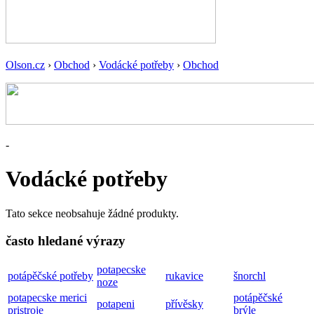
Olson.cz
›
Obchod
›
Vodácké potřeby
›
Obchod
-
Vodácké potřeby
Tato sekce neobsahuje žádné produkty.
často hledané výrazy
potapecske
potápěčské potřeby
rukavice
šnorchl
noze
potapecske merici
potápěčské
potapeni
přívěsky
pristroje
brýle