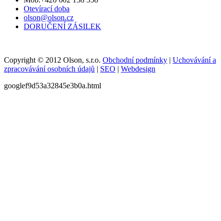
Otevírací doba
olson@olson.cz
DORUČENÍ ZÁSILEK
Copyright © 2012 Olson, s.r.o.
Obchodní podmínky
|
Uchovávání a
zpracovávání osobních údajů
|
SEO
|
Webdesign
googlef9d53a32845e3b0a.html