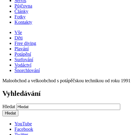
Servis
Půjčovna
Články
Fotky
Kontakty
Vše
Děti
Free diving
Plavání
Potápění
Surfování
Vodáctví
Šnorchlování
Maloobchod a velkoobchod s potápěčskou technikou od roku 1991
Vyhledávání
Hledat
YouTube
Facebook
Twitter