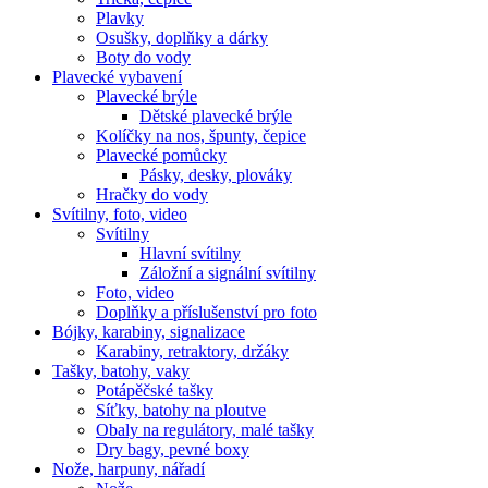
Plavky
Osušky, doplňky a dárky
Boty do vody
Plavecké vybavení
Plavecké brýle
Dětské plavecké brýle
Kolíčky na nos, špunty, čepice
Plavecké pomůcky
Pásky, desky, plováky
Hračky do vody
Svítilny, foto, video
Svítilny
Hlavní svítilny
Záložní a signální svítilny
Foto, video
Doplňky a příslušenství pro foto
Bójky, karabiny, signalizace
Karabiny, retraktory, držáky
Tašky, batohy, vaky
Potápěčské tašky
Síťky, batohy na ploutve
Obaly na regulátory, malé tašky
Dry bagy, pevné boxy
Nože, harpuny, nářadí