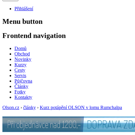
Přihlášení
Menu button
Frontend navigation
Domů
Obchod
Novinky
Kurzy
Cesty
Servis
Půjčovna
Články
Fotky
Kontakty
Olson.cz
›
články
›
Kurz potápění OLSON v lomu Rumchalpa