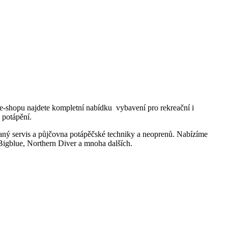
 e-shopu najdete kompletní nabídku vybavení pro rekreační i
y potápění.
vaný servis a půjčovna potápěčské techniky a neoprenů. Nabízíme
 Bigblue, Northern Diver a mnoha dalších.