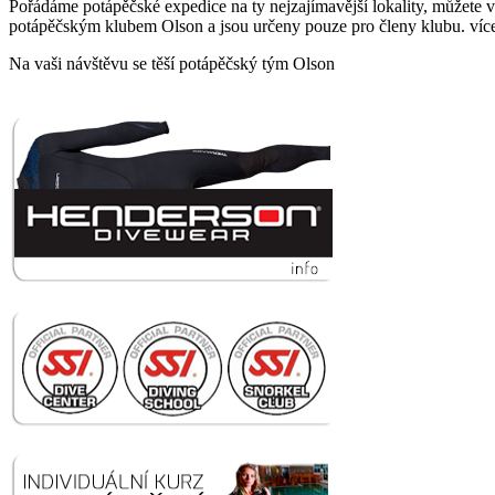
Pořádáme potápěčské expedice na ty nejzajímavější lokality, můžete v
potápěčským klubem Olson a jsou určeny pouze pro členy klubu. více
Na vaši návštěvu se těší potápěčský tým Olson