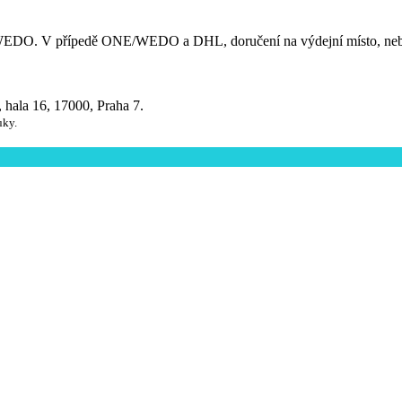
EDO. V přípedě ONE/WEDO a DHL, doručení na výdejní místo, nebo d
, hala 16, 17000, Praha 7.
uky.