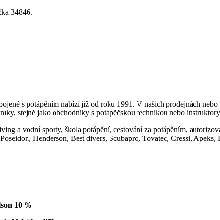
 C, vložka 34846.
spojené s potápěním nabízí již od roku 1991. V našich prodejnách nebo
níky, stejně jako obchodníky s potápěčskou technikou nebo instruktor
ing a vodní sporty, škola potápění, cestování za potápěním, autorizo
, Poseidon, Henderson, Best divers, Scubapro, Tovatec, Cressi, Apeks,
Olson 10 %