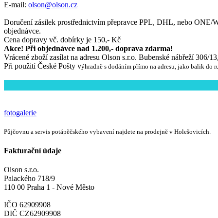
E-mail:
olson@olson.cz
Doručení zásilek prostřednictvím přepravce PPL, DHL, nebo ONE/W
objednávce.
Cena dopravy vč. dobírky je 150,- Kč
Akce! Při objednávce nad 1.200,- doprava zdarma!
Vrácené zboží zasílat na adresu Olson s.r.o. Bubenské nábřeží 306/13
Při použití České Pošty v
ýhradně s dodáním přímo na adresu, jako balik do r
fotogalerie
Půjčovnu a servis potápěčského vybavení najdete na prodejně v Holešovicích.
Fakturační údaje
Olson s.r.o.
Palackého 718/9
110 00 Praha 1 - Nové Město
IČO 62909908
DIČ CZ62909908