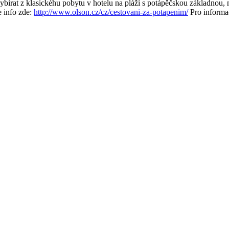
ybírat z klasickéhu pobytu v hotelu na pláži s potápěčskou základnou,
 info zde:
http://www.olson.cz/cz/cestovani-za-potapenim/
Pro informac