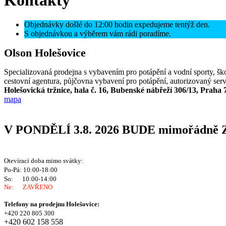
Objednávky došlé do 12:00 hodin expedujeme tentýž den.
S objednávkou a výběrem vám rádi poradíme.
Olson Holešovice
Specializovaná prodejna s vybavením pro potápění a vodní sporty, ško
cestovní agentura, půjčovna vybavení pro potápění, autorizovaný serv
Holešovická tržnice, hala č. 16, Bubenské nábřeží 306/13, Praha 
mapa
V PONDĚLÍ 3.8. 2026 BUDE mimořádně 
Otevírací doba mimo svátky:
Po-Pá: 10:00-18:00
So: 10:00-14:00
Ne: ZAVŘENO
Telefony na prodejnu Holešovice:
+420
220 805 300
+420 602 158 558