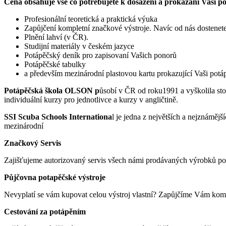
Cena obsahuje vše co potřebujete k dosažení a prokázání Vaší po
Profesionální teoretická a praktická výuka
Zapůjčení kompletní značkové výstroje. Navíc od nás dostenete 
Plnění lahví (v ČR).
Studijní materiály v českém jazyce
Potápěčský deník pro zapisovaní Vašich ponorů
Potápěčské tabulky
a především mezinárodní plastovou kartu prokazující Vaši potá
Potápěčská škola OLSON p
ůsobí v ČR od roku1991 a vyškolila st
individuální kurzy pro jednotlivce a kurzy v angličtině.
SSI Scuba Schools Internationa
l je jedna z největších a nejznáměj
mezinárodní
Značkový Servis
Zajišťujeme autorizovaný servis všech námi prodávaných výrobků potá
Půjčovna potapěčské výstroje
Nevyplatí se vám kupovat celou výstroj vlastní? Zapůjčíme Vám komp
Cestování za potápěním