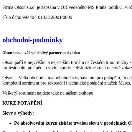
Firma Olson s.r.o. je zapsána v OR vedeného MS Praha, oddíl
číslo účtu: 994404-0143259001/0800
obchodni-podminky
Olson s.r.o. – váš spolehlivý partner pod vodou
Olson patří k největším a nejstarším firmám na českém trhu. Služby 
profesionální potápění a vodní sporty. Obsloužíme zde koncové zákaz
Olson = Velkoobchod a maloobchod s vybavením pro potápění, freediv
kompletní sortiment pro rekreační i technické potápění značek Mares
Veškerý sortiment najdete také na našem e-shopu
KURZ POTÁPĚNÍ
Slevy a výhody:
Po absolvování kurzu získáte trvalou slevu v prodejnách 