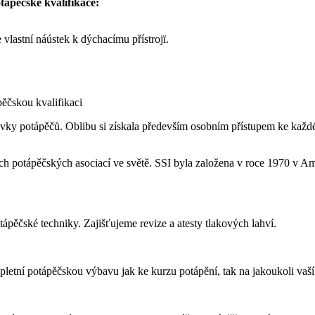
tápěčské kvalifikace:
vlastní náústek k dýchacímu přístrojï.
pěčskou kvalifikaci
ovky potápěčů. Oblibu si získala především osobním přístupem ke kaž
ších potápěčských asociací ve světě. SSI byla založena v roce 1970 v Am
pěčské techniky. Zajišťujeme revize a atesty tlakových lahví.
letní potápěčskou výbavu jak ke kurzu potápění, tak na jakoukoli vaš