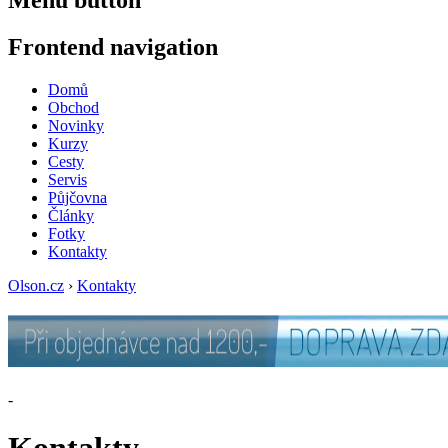
Frontend navigation
Domů
Obchod
Novinky
Kurzy
Cesty
Servis
Půjčovna
Články
Fotky
Kontakty
Olson.cz
›
Kontakty
-
Kontakty