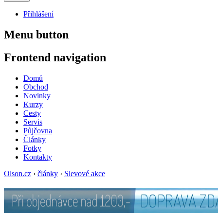
Přihlášení
Menu button
Frontend navigation
Domů
Obchod
Novinky
Kurzy
Cesty
Servis
Půjčovna
Články
Fotky
Kontakty
Olson.cz
›
články
›
Slevové akce