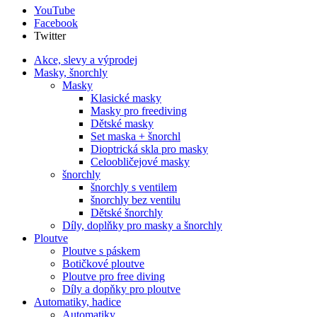
YouTube
Facebook
Twitter
Akce, slevy a výprodej
Masky, šnorchly
Masky
Klasické masky
Masky pro freediving
Dětské masky
Set maska + šnorchl
Dioptrická skla pro masky
Celoobličejové masky
šnorchly
šnorchly s ventilem
šnorchly bez ventilu
Dětské šnorchly
Díly, doplňky pro masky a šnorchly
Ploutve
Ploutve s páskem
Botičkové ploutve
Ploutve pro free diving
Díly a dopňky pro ploutve
Automatiky, hadice
Automatiky