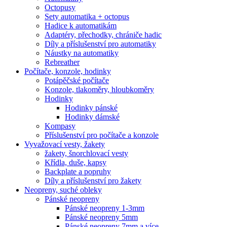
Octopusy
Sety automatika + octopus
Hadice k automatikám
Adaptéry, přechodky, chrániče hadic
Díly a příslušenství pro automatiky
Náustky na automatiky
Rebreather
Počítače, konzole, hodinky
Potápěčské počítače
Konzole, tlakoměry, hloubkoměry
Hodinky
Hodinky pánské
Hodinky dámské
Kompasy
Příslušenství pro počítače a konzole
Vyvažovací vesty, žakety
žakety, šnorchlovací vesty
Křídla, duše, kapsy
Backplate a popruhy
Díly a příslušenství pro žakety
Neopreny, suché obleky
Pánské neopreny
Pánské neopreny 1-3mm
Pánské neopreny 5mm
Pánské neopreny 7mm a více