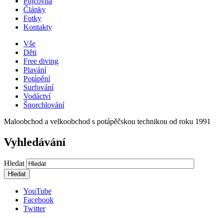
Půjčovna
Články
Fotky
Kontakty
Vše
Děti
Free diving
Plavání
Potápění
Surfování
Vodáctví
Šnorchlování
Maloobchod a velkoobchod s potápěčskou technikou od roku 1991
Vyhledávání
Hledat
YouTube
Facebook
Twitter