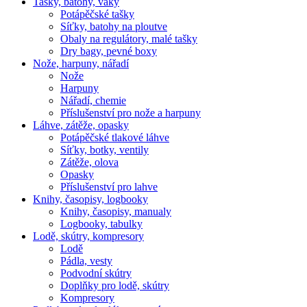
Tašky, batohy, vaky
Potápěčské tašky
Síťky, batohy na ploutve
Obaly na regulátory, malé tašky
Dry bagy, pevné boxy
Nože, harpuny, nářadí
Nože
Harpuny
Nářadí, chemie
Příslušenství pro nože a harpuny
Láhve, zátěže, opasky
Potápěčské tlakové láhve
Síťky, botky, ventily
Zátěže, olova
Opasky
Příslušenství pro lahve
Knihy, časopisy, logbooky
Knihy, časopisy, manualy
Logbooky, tabulky
Lodě, skútry, kompresory
Lodě
Pádla, vesty
Podvodní skútry
Doplňky pro lodě, skútry
Kompresory