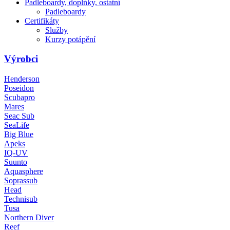
Padleboardy, doplńky, ostatní
Padleboardy
Certifikáty
Služby
Kurzy potápění
Výrobci
Henderson
Poseidon
Scubapro
Mares
Seac Sub
SeaLife
Big Blue
Apeks
IQ-UV
Suunto
Aquasphere
Soprassub
Head
Technisub
Tusa
Northern Diver
Reef