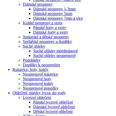
Dámské neopreny
Dámské neopreny 1-3mm
Dámské neopreny 5mm
Dámské neopreny 7mm a více
Krátké neopreny a vesty
Pánské šorty a vesty
Dámské šorty a vesty
Juniorské a dětské neopreny
Surfařské neopreny a doplňky
Suché obleky
Suché obleky membránové
Suché obleky neoprenové
Podobleky
Doplňky k neoprenům
Rukavice, boty, kukly
Neoprenové rukavice
Neoprenové boty
Neoprenové kukly
Neoprenové ponožky
Oblečení, plavky, lycra, do vody
Lycrové oblečení
Pánské lycrové oblečení
Dámské lycrové oblečení
Dětské lycrové oblečení