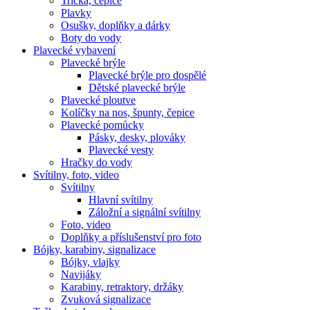
Trička, čepice
Plavky
Osušky, doplňky a dárky
Boty do vody
Plavecké vybavení
Plavecké brýle
Plavecké brýle pro dospělé
Dětské plavecké brýle
Plavecké ploutve
Kolíčky na nos, špunty, čepice
Plavecké pomůcky
Pásky, desky, plováky
Plavecké vesty
Hračky do vody
Svítilny, foto, video
Svítilny
Hlavní svítilny
Záložní a signální svítilny
Foto, video
Doplňky a příslušenství pro foto
Bójky, karabiny, signalizace
Bójky, vlajky
Navijáky
Karabiny, retraktory, držáky
Zvuková signalizace