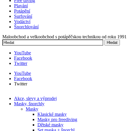
Free diving
Plavání
Potápění
Surfování
Vodáctví
Šnorchlování
Maloobchod a velkoobchod s potápěčskou technikou od roku 1991
Hledat
Vyhledávání
YouTube
Facebook
Twitter
YouTube
Facebook
Twitter
Akce, slevy a výprodej
Masky, šnorchly
Masky
Klasické masky
Masky pro freediving
Dětské masky
Set maska + šnorchl