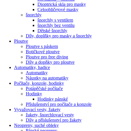
Dioptrická skla pro masky
Celoobličejové masky
šnorchly
šnorchly s ventilem
šnorchly bez ventilu
Dětské šnorchly
Díly, doplňky pro masky a šnorchly
Ploutve
Ploutve s páskem
Botičkové ploutve
Ploutve pro free diving
Díly a dopňky pro ploutve
Automatiky, hadice
Automatiky
Náustky na automatiky
Počítače, konzole, hodinky
Potápěčské počítače
Hodinky
Hodinky pánské
Příslušenství pro počítače a konzole
Vyvažovací vesty, žakety
žakety, šnorchlovací vesty
Díly a příslušenství pro žakety
Neopreny, suché obleky
Pánské neopreny