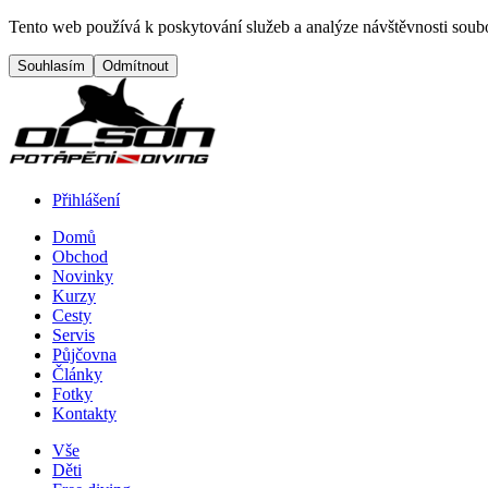
Přejít na hlavní obsah
Tento web používá k poskytování služeb a analýze návštěvnosti soubo
Přihlášení
Domů
Obchod
Menu button
Frontend navigation
Novinky
Kurzy
Cesty
Servis
Půjčovna
Články
Fotky
Kontakty
Vše
Děti