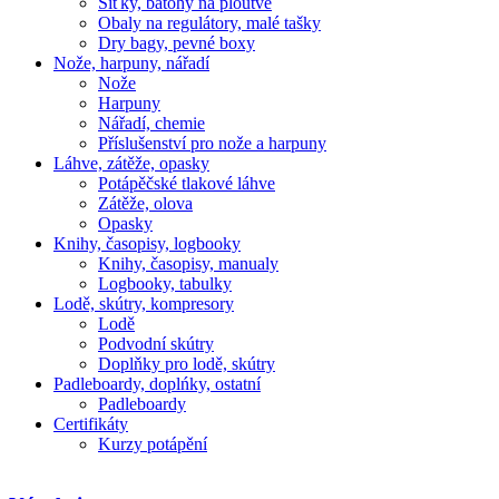
Síťky, batohy na ploutve
Obaly na regulátory, malé tašky
Dry bagy, pevné boxy
Nože, harpuny, nářadí
Nože
Harpuny
Nářadí, chemie
Příslušenství pro nože a harpuny
Láhve, zátěže, opasky
Potápěčské tlakové láhve
Zátěže, olova
Opasky
Knihy, časopisy, logbooky
Knihy, časopisy, manualy
Logbooky, tabulky
Lodě, skútry, kompresory
Lodě
Podvodní skútry
Doplňky pro lodě, skútry
Padleboardy, doplńky, ostatní
Padleboardy
Certifikáty
Kurzy potápění