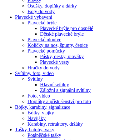
Plavky
Osušky, doplňky a dárky
Boty do vody
Plavecké vybavení
Plavecké brýle
Plavecké brýle pro dospělé
Dětské plavecké brýle
Plavecké ploutve
Kolíčky na nos, špunty, čepice
Plavecké pomůcky
Pásky, desky, plováky
Plavecké vesty
Hračky do vody
Svítilny, foto, video
Svítilny
Hlavní svítilny
Záložní a signální svítilny
Foto, video
Doplňky a příslušenství pro foto
Bójky, karabiny, signalizace
Bójky, vlajky
Navijáky
Karabiny, retraktory, držáky
Tašky, batohy, vaky
Potápěčské tašky