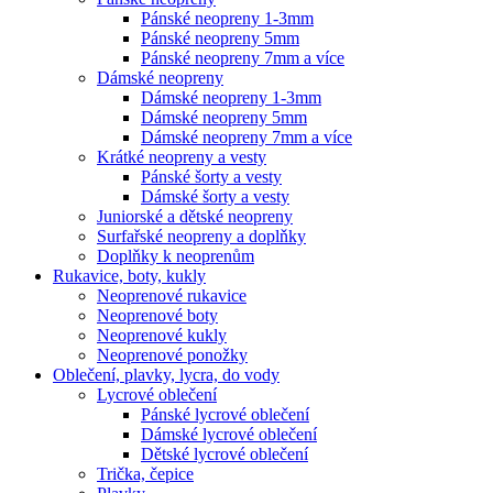
Pánské neopreny 1-3mm
Pánské neopreny 5mm
Pánské neopreny 7mm a více
Dámské neopreny
Dámské neopreny 1-3mm
Dámské neopreny 5mm
Dámské neopreny 7mm a více
Krátké neopreny a vesty
Pánské šorty a vesty
Dámské šorty a vesty
Juniorské a dětské neopreny
Surfařské neopreny a doplňky
Doplňky k neoprenům
Rukavice, boty, kukly
Neoprenové rukavice
Neoprenové boty
Neoprenové kukly
Neoprenové ponožky
Oblečení, plavky, lycra, do vody
Lycrové oblečení
Pánské lycrové oblečení
Dámské lycrové oblečení
Dětské lycrové oblečení
Trička, čepice