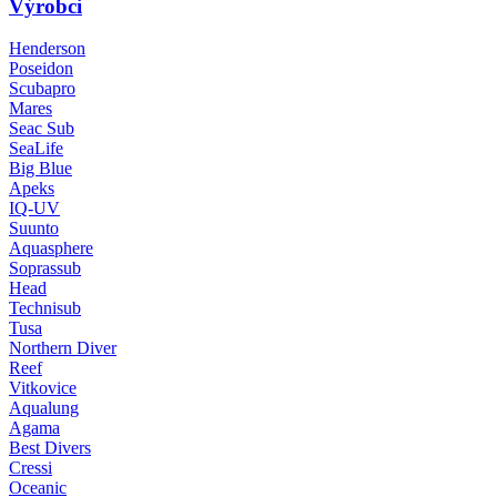
Výrobci
Henderson
Poseidon
Scubapro
Mares
Seac Sub
SeaLife
Big Blue
Apeks
IQ-UV
Suunto
Aquasphere
Soprassub
Head
Technisub
Tusa
Northern Diver
Reef
Vitkovice
Aqualung
Agama
Best Divers
Cressi
Oceanic