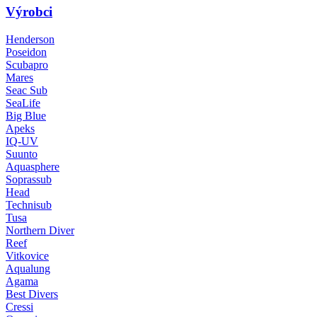
Výrobci
Henderson
Poseidon
Scubapro
Mares
Seac Sub
SeaLife
Big Blue
Apeks
IQ-UV
Suunto
Aquasphere
Soprassub
Head
Technisub
Tusa
Northern Diver
Reef
Vitkovice
Aqualung
Agama
Best Divers
Cressi