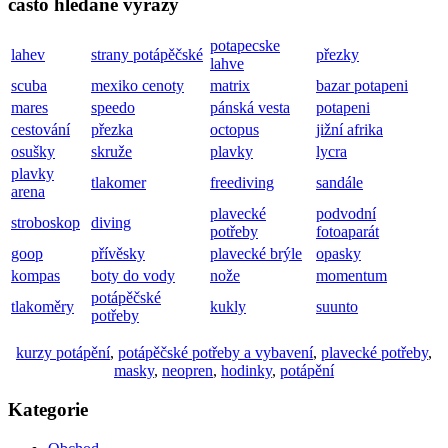
často hledané výrazy
potapecske
lahev
strany potápěčské
přezky
lahve
scuba
mexiko cenoty
matrix
bazar potapeni
mares
speedo
pánská vesta
potapeni
cestování
přezka
octopus
jižní afrika
osušky
skruže
plavky
lycra
plavky
tlakomer
freediving
sandále
arena
plavecké
podvodní
stroboskop
diving
potřeby
fotoaparát
goop
přívěsky
plavecké brýle
opasky
kompas
boty do vody
nože
momentum
potápěčské
tlakoměry
kukly
suunto
potřeby
kurzy potápění
,
potápěčské potřeby a vybavení
,
plavecké potřeby
,
masky
,
neopren
,
hodinky
,
potápění
Kategorie