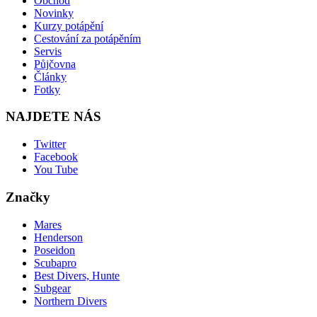
Obchod
Novinky
Kurzy potápění
Cestování za potápěním
Servis
Půjčovna
Články
Fotky
NAJDETE NÁS
Twitter
Facebook
You Tube
Značky
Mares
Henderson
Poseidon
Scubapro
Best Divers, Hunte
Subgear
Northern Divers