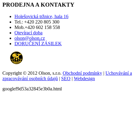
PRODEJNA A KONTAKTY
Holešovická tržnice, hala 16
Tel.: +420 220 805 300
Mob.+420 602 158 558
Otevírací doba
olson@olson.cz
DORUČENÍ ZÁSILEK
Copyright © 2012 Olson, s.r.o.
Obchodní podmínky
|
Uchovávání a
zpracovávání osobních údajů
|
SEO
|
Webdesign
googlef9d53a32845e3b0a.html