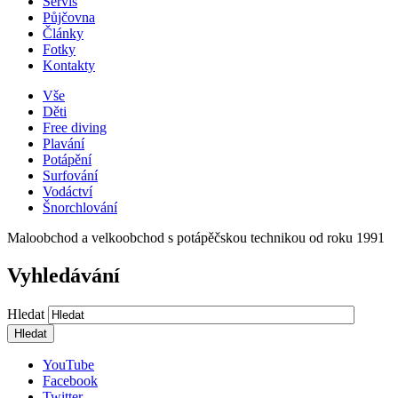
Servis
Půjčovna
Články
Fotky
Kontakty
Vše
Děti
Free diving
Plavání
Potápění
Surfování
Vodáctví
Šnorchlování
Maloobchod a velkoobchod s potápěčskou technikou od roku 1991
Vyhledávání
Hledat
YouTube
Facebook
Twitter