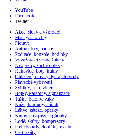
YouTube
Facebook
Twitter
Akce, slevy a výprodej
Masky, šnorchly
Ploutve
Automatiky, hadice
Počítače, konzole, hodinky
Vyvažovací vesty, žakety
Neopreny, suché obleky
Rukavice, boty, kukly
Oblečení, plavky, lycra, do vody
Plavecké vybavení
Svítilny, foto, video
Bójky, karabiny, signalizace
Tašky, batohy, vaky
Nože, harpuny, nářadí
Láhve, zátěže, opasky
Knihy, časopisy, logbooky
Lodě, skútry, kompresory
Padleboardy, doplńky, ostatní
Certifikáty