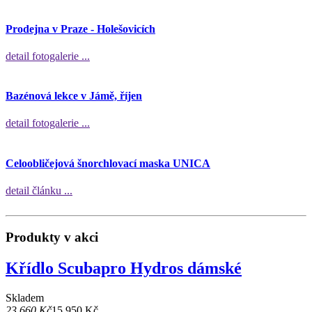
Prodejna v Praze - Holešovicích
detail fotogalerie ...
Bazénová lekce v Jámě, říjen
detail fotogalerie ...
Celoobličejová šnorchlovací maska UNICA
detail článku ...
Produkty v akci
Křídlo Scubapro Hydros dámské
Skladem
23 660 Kč
15 950 Kč