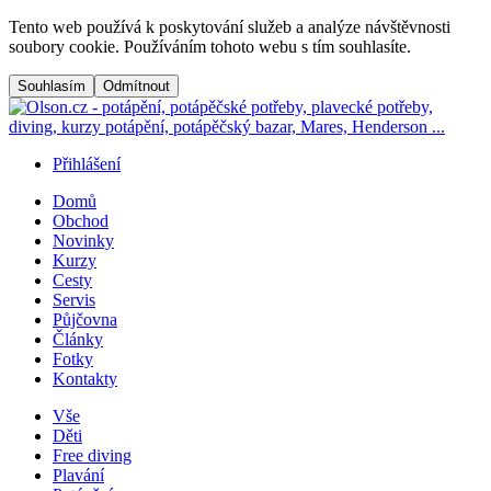
Přejít na hlavní obsah
Tento web používá k poskytování služeb a analýze návštěvnosti
soubory cookie. Používáním tohoto webu s tím souhlasíte.
Přihlášení
Domů
Obchod
Menu button
Frontend navigation
Novinky
Kurzy
Cesty
Servis
Půjčovna
Články
Fotky
Kontakty
Vše
Děti
Free diving
Plavání