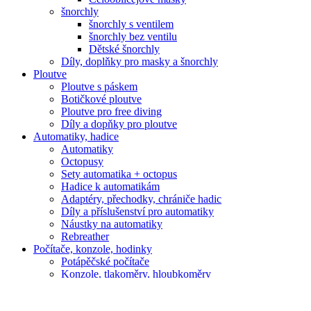
šnorchly
šnorchly s ventilem
šnorchly bez ventilu
Dětské šnorchly
Díly, doplňky pro masky a šnorchly
Ploutve
Ploutve s páskem
Botičkové ploutve
Ploutve pro free diving
Díly a dopňky pro ploutve
Automatiky, hadice
Automatiky
Octopusy
Sety automatika + octopus
Hadice k automatikám
Adaptéry, přechodky, chrániče hadic
Díly a příslušenství pro automatiky
Náustky na automatiky
Rebreather
Počítače, konzole, hodinky
Potápěčské počítače
Konzole, tlakoměry, hloubkoměry
Hodinky
Hodinky pánské