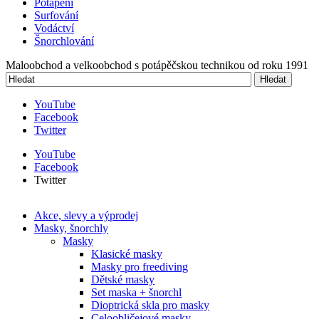
Potápění
Surfování
Vodáctví
Šnorchlování
Maloobchod a velkoobchod s potápěčskou technikou od roku 1991
Hledat
Vyhledávání
YouTube
Facebook
Twitter
YouTube
Facebook
Twitter
Akce, slevy a výprodej
Masky, šnorchly
Masky
Klasické masky
Masky pro freediving
Dětské masky
Set maska + šnorchl
Dioptrická skla pro masky
Celoobličejové masky