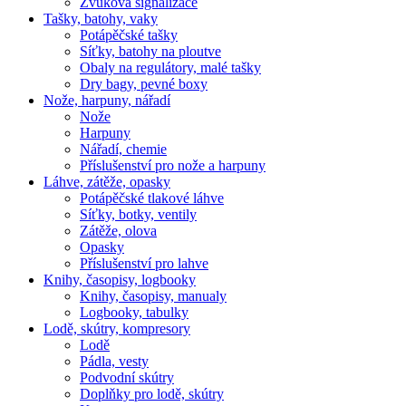
Zvuková signalizace
Tašky, batohy, vaky
Potápěčské tašky
Síťky, batohy na ploutve
Obaly na regulátory, malé tašky
Dry bagy, pevné boxy
Nože, harpuny, nářadí
Nože
Harpuny
Nářadí, chemie
Příslušenství pro nože a harpuny
Láhve, zátěže, opasky
Potápěčské tlakové láhve
Síťky, botky, ventily
Zátěže, olova
Opasky
Příslušenství pro lahve
Knihy, časopisy, logbooky
Knihy, časopisy, manualy
Logbooky, tabulky
Lodě, skútry, kompresory
Lodě
Pádla, vesty
Podvodní skútry
Doplňky pro lodě, skútry