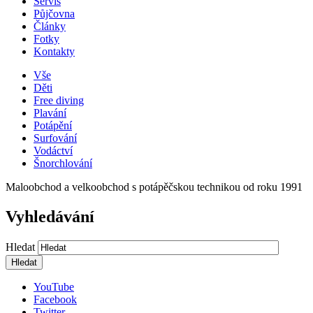
Servis
Půjčovna
Články
Fotky
Kontakty
Vše
Děti
Free diving
Plavání
Potápění
Surfování
Vodáctví
Šnorchlování
Maloobchod a velkoobchod s potápěčskou technikou od roku 1991
Vyhledávání
Hledat
YouTube
Facebook
Twitter