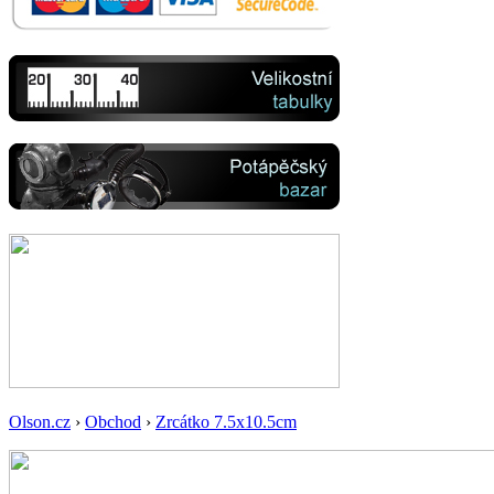
Olson.cz
›
Obchod
›
Zrcátko 7.5x10.5cm