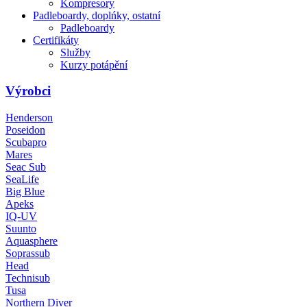
Kompresory
Padleboardy, doplńky, ostatní
Padleboardy
Certifikáty
Služby
Kurzy potápění
Výrobci
Henderson
Poseidon
Scubapro
Mares
Seac Sub
SeaLife
Big Blue
Apeks
IQ-UV
Suunto
Aquasphere
Soprassub
Head
Technisub
Tusa
Northern Diver