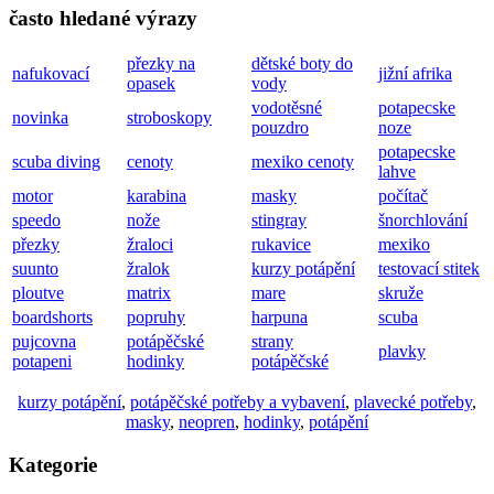
často hledané výrazy
přezky na
dětské boty do
nafukovací
jižní afrika
opasek
vody
vodotěsné
potapecske
novinka
stroboskopy
pouzdro
noze
potapecske
scuba diving
cenoty
mexiko cenoty
lahve
motor
karabina
masky
počítač
speedo
nože
stingray
šnorchlování
přezky
žraloci
rukavice
mexiko
suunto
žralok
kurzy potápění
testovací stitek
ploutve
matrix
mare
skruže
boardshorts
popruhy
harpuna
scuba
pujcovna
potápěčské
strany
plavky
potapeni
hodinky
potápěčské
kurzy potápění
,
potápěčské potřeby a vybavení
,
plavecké potřeby
,
masky
,
neopren
,
hodinky
,
potápění
Kategorie