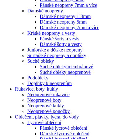
Pánské neopreny 7mm a více
Dámské neopreny
Dámské neopreny 1-3mm
Dámské neopreny 5mm
Dámské neopreny 7mm a více
Krátké neopreny a vesty
Pánské šorty a vesty
Dámské šorty a vesty
Juniorské a dětské neopreny
Surfařské neopreny a doplňky
Suché obleky
Suché obleky membránové
Suché obleky neoprenové
Podobleky
Doplňky k neoprenům
Rukavice, boty, kukly
Neoprenové rukavice
Neoprenové boty
Neoprenové kukly
Neoprenové ponožky
Oblečení, plavky, lycra, do vody
Lycrové oblečení
Pánské lycrové oblečení
Dámské lycrové oblečení