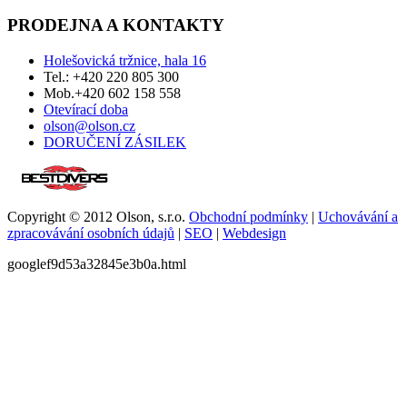
PRODEJNA A KONTAKTY
Holešovická tržnice, hala 16
Tel.: +420 220 805 300
Mob.+420 602 158 558
Otevírací doba
olson@olson.cz
DORUČENÍ ZÁSILEK
Copyright © 2012 Olson, s.r.o.
Obchodní podmínky
|
Uchovávání a
zpracovávání osobních údajů
|
SEO
|
Webdesign
googlef9d53a32845e3b0a.html