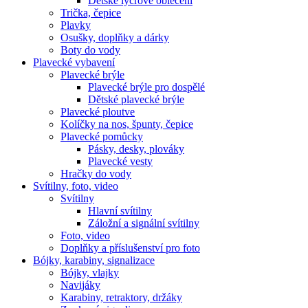
Dětské lycrové oblečení
Trička, čepice
Plavky
Osušky, doplňky a dárky
Boty do vody
Plavecké vybavení
Plavecké brýle
Plavecké brýle pro dospělé
Dětské plavecké brýle
Plavecké ploutve
Kolíčky na nos, špunty, čepice
Plavecké pomůcky
Pásky, desky, plováky
Plavecké vesty
Hračky do vody
Svítilny, foto, video
Svítilny
Hlavní svítilny
Záložní a signální svítilny
Foto, video
Doplňky a příslušenství pro foto
Bójky, karabiny, signalizace
Bójky, vlajky
Navijáky
Karabiny, retraktory, držáky