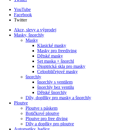
YouTube
Facebook
Twitter
Akce, slevy a výprodej
Masky, šnorchly
Masky
Klasické masky
Masky pro freediving
Dětské masky
Set maska + šnorchl
Dioptrická skla pro masky
Celoobličejové masky
šnorchly
šnorchly s ventilem
šnorchly bez ventilu
Dětské šnorchly
Díly, doplňky pro masky a šnorchly
Ploutve
Ploutve s páskem
Botičkové ploutve
Ploutve pro free diving
Díly a dopňky pro ploutve
Automatiky, hadice