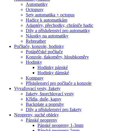
Automatiky
Octopusy
Sety automatika + octopus
Hadice k automatikám
Adaptéry, přechodky, chrániče hadic
Díly a příslušenství pro automatiky
Náustky na automatiky
Rebreather
Počítače, konzole, hodinky
Potápěčské počítače
Konzole, tlakoměry, hloubkoměry
Hodinky
Hodinky pánské
Hodinky dámské
Kompasy
Příslušenství pro počítače a konzole
Vyvažovací vesty, žakety
žakety, šnorchlovací vesty
Křídla, duše, kapsy
Backplate a popruhy
Díly a příslušenství pro žakety
Neopreny, suché obleky
Pánské neopreny
Pánské neopreny 1-3mm
Pánské neopreny 5mm