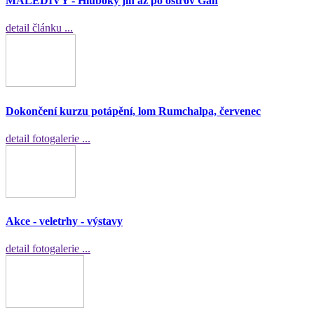
MALEDIVY - Hluboký jih až po ostrov Gan
detail článku ...
Dokončení kurzu potápění, lom Rumchalpa, červenec
detail fotogalerie ...
Akce - veletrhy - výstavy
detail fotogalerie ...