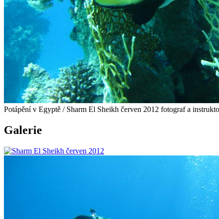
Potápění v Egyptě / Sharm El Sheikh červen 2012 fotograf a instruk
Galerie