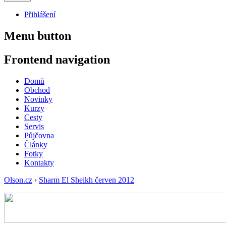
Přihlášení
Menu button
Frontend navigation
Domů
Obchod
Novinky
Kurzy
Cesty
Servis
Půjčovna
Články
Fotky
Kontakty
Olson.cz
›
Sharm El Sheikh červen 2012