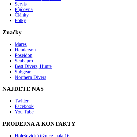
Servis
Půjčovna
Články
Fotky
Značky
Mares
Henderson
Poseidon
Scubapro
Best Divers, Hunte
Subgear
Northern Divers
NAJDETE NÁS
Twitter
Facebook
You Tube
PRODEJNA A KONTAKTY
Holešovická tržnice, hala 16