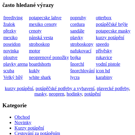
často hledané výrazy
freediving
potapecske lahve
popruhy
otterbox
žralok
mexiko cenoty
cordura
potápěčské brýle
přezky
cenoty
sandále
potapecske masky
mexiko
pánská vesta
plavky
kurzy potápění
poseidon
stroboskop
stroboskopy
speedo
novinka
motor
nafukovací
přívěsky
ploutve
neoprenové ponožky
bojka
rukavice
plavky arena
boardshorts
šnorchl
vodní pistole
scuba
kukly
šnorchlování
icon hd
Velký bílý
white shark
lycra
karabiny
kurzy potápění
,
potápěčské potřeby a vybavení
,
plavecké potřeby
,
masky
,
neopren
,
hodinky
,
potápění
Kategorie
Obchod
Novinky
Kurzy potápění
Cestování za potápěním