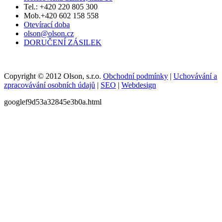
Tel.: +420 220 805 300
Mob.+420 602 158 558
Otevírací doba
olson@olson.cz
DORUČENÍ ZÁSILEK
Copyright © 2012 Olson, s.r.o.
Obchodní podmínky
|
Uchovávání a
zpracovávání osobních údajů
|
SEO
|
Webdesign
googlef9d53a32845e3b0a.html