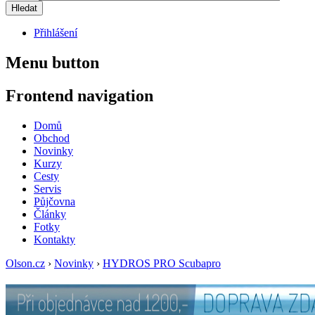
Přihlášení
Menu button
Frontend navigation
Domů
Obchod
Novinky
Kurzy
Cesty
Servis
Půjčovna
Články
Fotky
Kontakty
Olson.cz
›
Novinky
›
HYDROS PRO Scubapro