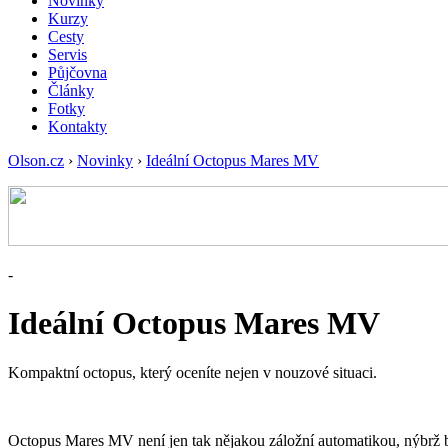
Novinky
Kurzy
Cesty
Servis
Půjčovna
Články
Fotky
Kontakty
Olson.cz
›
Novinky
›
Ideální Octopus Mares MV
-
Ideální Octopus Mares MV
Kompaktní octopus, který oceníte nejen v nouzové situaci.
Octopus Mares MV není jen tak nějakou záložní automatikou, nýbrž by