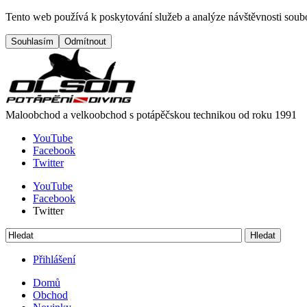
Přejít na hlavní obsah
Tento web používá k poskytování služeb a analýze návštěvnosti soubo
Maloobchod a velkoobchod s potápěčskou technikou od roku 1991
YouTube
Facebook
Twitter
YouTube
Facebook
Twitter
Hledat
Vyhledávání
Přihlášení
Domů
Obchod
Menu button
Frontend navigation