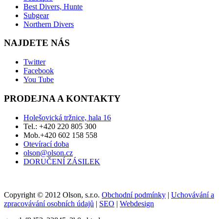
Best Divers, Hunte
Subgear
Northern Divers
NAJDETE NÁS
Twitter
Facebook
You Tube
PRODEJNA A KONTAKTY
Holešovická tržnice, hala 16
Tel.: +420 220 805 300
Mob.+420 602 158 558
Otevírací doba
olson@olson.cz
DORUČENÍ ZÁSILEK
Copyright © 2012 Olson, s.r.o.
Obchodní podmínky
|
Uchovávání a
zpracovávání osobních údajů
|
SEO
|
Webdesign