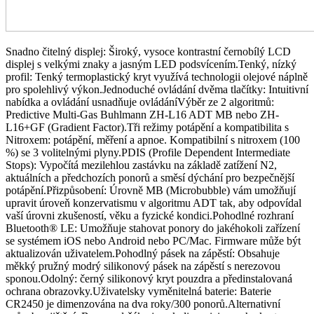
Snadno čitelný displej: Široký, vysoce kontrastní černobílý LCD
displej s velkými znaky a jasným LED podsvícením.Tenký, nízký
profil: Tenký termoplastický kryt využívá technologii olejové náplně
pro spolehlivý výkon.Jednoduché ovládání dvěma tlačítky: Intuitivní
nabídka a ovládání usnadňuje ovládáníVýběr ze 2 algoritmů:
Predictive Multi-Gas Buhlmann ZH-L16 ADT MB nebo ZH-
L16+GF (Gradient Factor).Tři režimy potápění a kompatibilita s
Nitroxem: potápění, měření a apnoe. Kompatibilní s nitroxem (100
%) se 3 volitelnými plyny.PDIS (Profile Dependent Intermediate
Stops): Vypočítá mezilehlou zastávku na základě zatížení N2,
aktuálních a předchozích ponorů a směsí dýchání pro bezpečnější
potápění.Přizpůsobení: Úrovně MB (Microbubble) vám umožňují
upravit úroveň konzervatismu v algoritmu ADT tak, aby odpovídal
vaší úrovni zkušeností, věku a fyzické kondici.Pohodlné rozhraní
Bluetooth® LE: Umožňuje stahovat ponory do jakéhokoli zařízení
se systémem iOS nebo Android nebo PC/Mac. Firmware může být
aktualizován uživatelem.Pohodlný pásek na zápěstí: Obsahuje
měkký pružný modrý silikonový pásek na zápěstí s nerezovou
sponou.Odolný: černý silikonový kryt pouzdra a předinstalovaná
ochrana obrazovky.Uživatelsky vyměnitelná baterie: Baterie
CR2450 je dimenzována na dva roky/300 ponorů.Alternativní