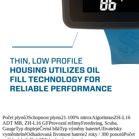
Počet plynů3Schopnost plynu21-100% nitroxAlgoritmusZH-L16
ADT MB, ZH-L16 GFProvozní režimyFreediving, Scuba,
GaugeTyp displejeČerná bíláTyp výměny baterieUživatelsky
vyměnitelnéOdhadovaná životnost baterie2 roky / 300 ponorůPočet