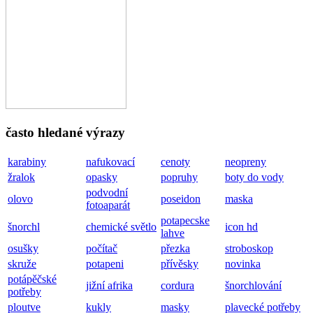
často hledané výrazy
karabiny
nafukovací
cenoty
neopreny
žralok
opasky
popruhy
boty do vody
podvodní
olovo
poseidon
maska
fotoaparát
potapecske
šnorchl
chemické světlo
icon hd
lahve
osušky
počítač
přezka
stroboskop
skruže
potapeni
přívěsky
novinka
potápěčské
jižní afrika
cordura
šnorchlování
potřeby
ploutve
kukly
masky
plavecké potřeby