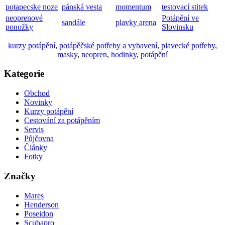
potapecske noze
pánská vesta
momentum
testovací stitek
neoprenové
Potápění ve
sandále
plavky arena
ponožky
Slovinsku
kurzy potápění
,
potápěčské potřeby a vybavení
,
plavecké potřeby
,
masky
,
neopren
,
hodinky
,
potápění
Kategorie
Obchod
Novinky
Kurzy potápění
Cestování za potápěním
Servis
Půjčovna
Články
Fotky
Značky
Mares
Henderson
Poseidon
Scubapro