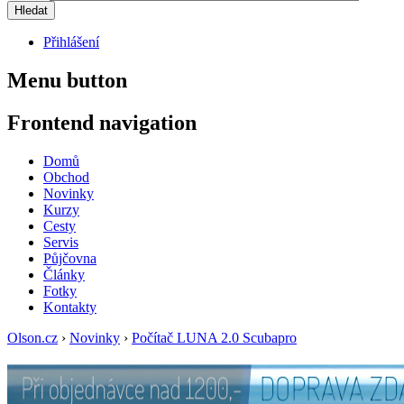
Přihlášení
Menu button
Frontend navigation
Domů
Obchod
Novinky
Kurzy
Cesty
Servis
Půjčovna
Články
Fotky
Kontakty
Olson.cz
›
Novinky
›
Počítač LUNA 2.0 Scubapro