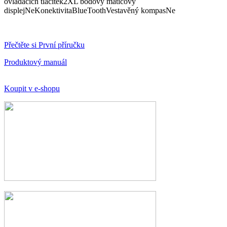
ovládacích tlačítek2XL bodový maticový
displejNeKonektivitaBlueToothVestavěný kompasNe
Přečtěte si První příručku
Produktový manuál
Koupit v e-shopu