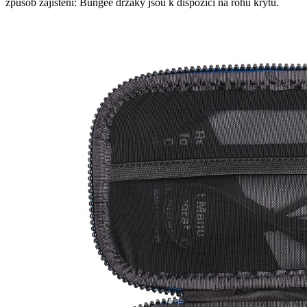
způsob zajištění: Bungee držáky jsou k dispozici na rohu krytu.