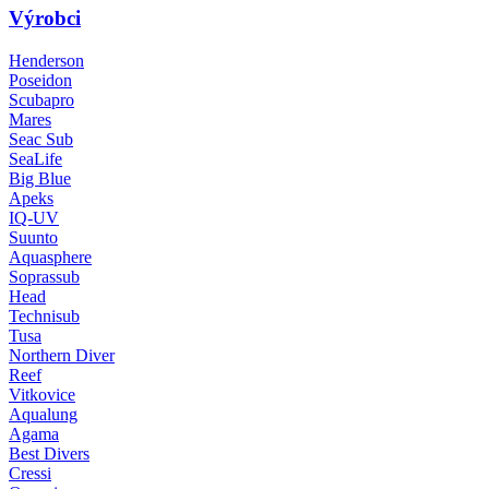
Výrobci
Henderson
Poseidon
Scubapro
Mares
Seac Sub
SeaLife
Big Blue
Apeks
IQ-UV
Suunto
Aquasphere
Soprassub
Head
Technisub
Tusa
Northern Diver
Reef
Vitkovice
Aqualung
Agama
Best Divers
Cressi