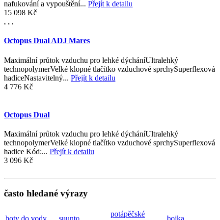
nafukování a vypouštění...
Přejít k detailu
15 098 Kč
,
,
,
Octopus Dual ADJ Mares
Maximální průtok vzduchu pro lehké dýcháníUltralehký
technopolymerVelké klopné tlačítko vzduchové sprchySuperflexová
hadiceNastavitelný...
Přejít k detailu
4 776 Kč
Octopus Dual
Maximální průtok vzduchu pro lehké dýcháníUltralehký
technopolymerVelké klopné tlačítko vzduchové sprchySuperflexová
hadice Kód:...
Přejít k detailu
3 096 Kč
často hledané výrazy
potápěčské
boty do vody
suunto
bojka