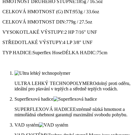
HMOTNOST DRUHÉHO STUPNĚ:185g / 16.5oz
CELKOVÁ HMOTNOST (G) INT:953g / 33.6oz
CELKOVÁ HMOTNOST DIN:779g / 27.5oz
VYSOKOTLAKÉ VÝSTUPY:2 HP 7/16" UNF
STŘEDOTLAKÉ VÝSTUPY:4 LP 3/8" UNF
TYP HADICE:Superflex HoseDÉLKA HADIC:75cm
ULTRA LEHKÝ TECHNOPOLYMEROdolný proti oděru,
ideální pro plavání v teplých a středně teplých vodách.
Superflexová hadice
SUPERFLEXOVÁ HADICEExtrémně nízká hmotnost a
mimořádná ohebnost garantují maximální svobodu pohybu.
VAD systém