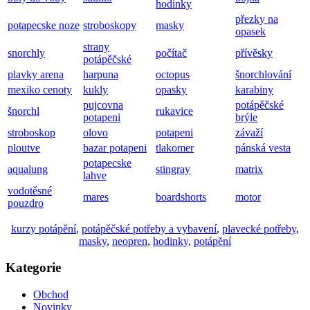
hodinky
přezky na
potapecske noze
stroboskopy
masky
opasek
strany
snorchly
počítač
přívěsky
potápěčské
plavky arena
harpuna
octopus
šnorchlování
mexiko cenoty
kukly
opasky
karabiny
pujcovna
potápěčské
šnorchl
rukavice
potapeni
brýle
stroboskop
olovo
potapeni
závaží
ploutve
bazar potapeni
tlakomer
pánská vesta
potapecske
aqualung
stingray
matrix
lahve
vodotěsné
mares
boardshorts
motor
pouzdro
kurzy potápění
,
potápěčské potřeby a vybavení
,
plavecké potřeby
,
masky
,
neopren
,
hodinky
,
potápění
Kategorie
Obchod
Novinky