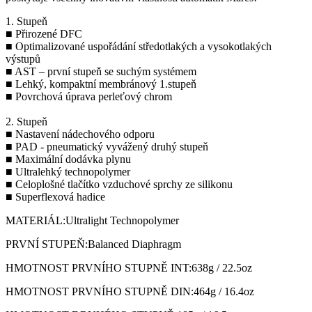
1. Stupeň
■ Přirozené DFC
■ Optimalizované uspořádání středotlakých a vysokotlakých
výstupů
■ AST – první stupeň se suchým systémem
■ Lehký, kompaktní membránový 1.stupeň
■ Povrchová úprava perleťový chrom
2. Stupeň
■ Nastavení nádechového odporu
■ PAD - pneumatický vyvážený druhý stupeň
■ Maximální dodávka plynu
■ Ultralehký technopolymer
■ Celoplošné tlačítko vzduchové sprchy ze silikonu
■ Superflexová hadice
MATERIÁL:Ultralight Technopolymer
PRVNÍ STUPEŇ:Balanced Diaphragm
HMOTNOST PRVNÍHO STUPNĚ INT:638g / 22.5oz
HMOTNOST PRVNÍHO STUPNĚ DIN:464g / 16.4oz