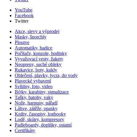
YouTube
Facebook
Twitter
Akce, slevy a výprodej
Masky, šnorchly
Ploutve
Automatiky, hadice
Počítače, konzole, hodinky
Vyvažovací vesty, žakety
Neopreny, suché obleky
Rukavice, boty, kukly
Oblečení, plavky, lycra, do vody
Plavecké vybavení
Svítilny, foto, video
Bójky, karabiny, signalizace
Tašky, batohy, vaky
Nože, harpuny, nářadí
Láhve, zátěže, opasky
Knihy, časopisy, logbooky
Lodě, skútry, kompresory
Padleboardy, doplńky, ostatní
Certifikáty