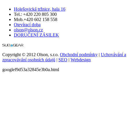
Holešovická tržnice, hala 16
Tel.: +420 220 805 300
Mob.+420 602 158 558
Otevírací doba
olson@olson.cz
DORUČENÍ ZÁSILEK
Copyright © 2012 Olson, s.r.o.
Obchodní podmínky
|
Uchovávání a
zpracovávání osobních údajů
|
SEO
|
Webdesign
googlef9d53a32845e3b0a.html