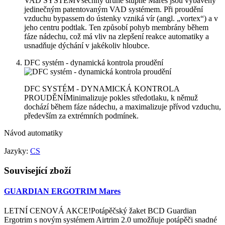
VAD SYSTÉMVšechny druhé stupně Mares jsou vybaveny
jedinečným patentovaným VAD systémem. Při proudění
vzduchu bypassem do ústenky vzniká vír (angl. „vortex“) a v
jeho centru podtlak. Ten způsobí pohyb membrány během
fáze nádechu, což má vliv na zlepšení reakce automatiky a
usnadňuje dýchání v jakékoliv hloubce.
DFC systém - dynamická kontrola proudění
DFC SYSTÉM - DYNAMICKÁ KONTROLA
PROUDĚNÍMinimalizuje pokles středotlaku, k němuž
dochází během fáze nádechu, a maximalizuje přívod vzduchu,
především za extrémních podmínek.
Návod automatiky
Jazyky:
CS
Související zboží
GUARDIAN ERGOTRIM Mares
LETNÍ CENOVÁ AKCE!Potápěčský žaket BCD Guardian
Ergotrim s novým systémem Airtrim 2.0 umožňuje potápěči snadné