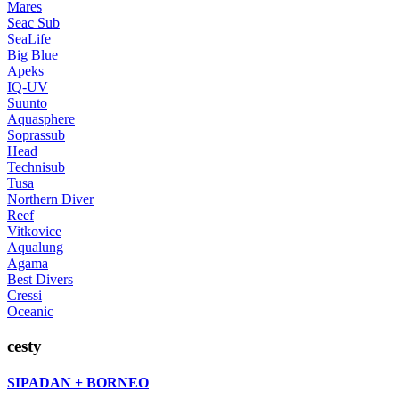
Mares
Seac Sub
SeaLife
Big Blue
Apeks
IQ-UV
Suunto
Aquasphere
Soprassub
Head
Technisub
Tusa
Northern Diver
Reef
Vitkovice
Aqualung
Agama
Best Divers
Cressi
Oceanic
cesty
SIPADAN + BORNEO