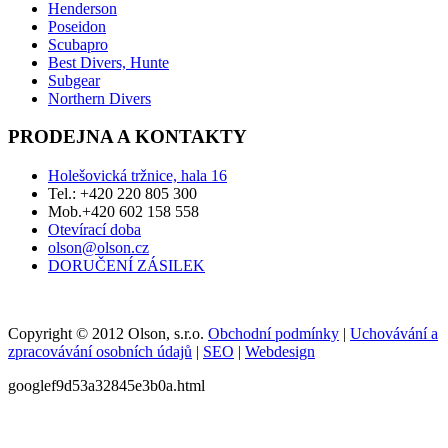
Henderson
Poseidon
Scubapro
Best Divers, Hunte
Subgear
Northern Divers
PRODEJNA A KONTAKTY
Holešovická tržnice, hala 16
Tel.: +420 220 805 300
Mob.+420 602 158 558
Otevírací doba
olson@olson.cz
DORUČENÍ ZÁSILEK
Copyright © 2012 Olson, s.r.o.
Obchodní podmínky
|
Uchovávání a
zpracovávání osobních údajů
|
SEO
|
Webdesign
googlef9d53a32845e3b0a.html