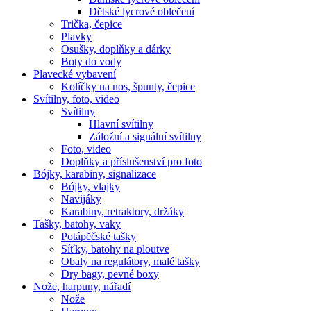
Dětské lycrové oblečení
Trička, čepice
Plavky
Osušky, doplňky a dárky
Boty do vody
Plavecké vybavení
Kolíčky na nos, špunty, čepice
Svítilny, foto, video
Svítilny
Hlavní svítilny
Záložní a signální svítilny
Foto, video
Doplňky a příslušenství pro foto
Bójky, karabiny, signalizace
Bójky, vlajky
Navijáky
Karabiny, retraktory, držáky
Tašky, batohy, vaky
Potápěčské tašky
Síťky, batohy na ploutve
Obaly na regulátory, malé tašky
Dry bagy, pevné boxy
Nože, harpuny, nářadí
Nože