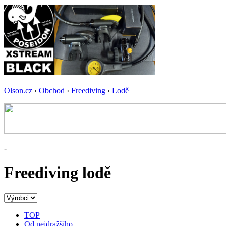
Olson.cz
›
Obchod
›
Freediving
›
Lodě
-
Freediving lodě
TOP
Od nejdražšího