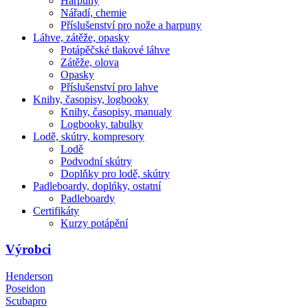
Harpuny
Nářadí, chemie
Příslušenství pro nože a harpuny
Láhve, zátěže, opasky
Potápěčské tlakové láhve
Zátěže, olova
Opasky
Příslušenství pro lahve
Knihy, časopisy, logbooky
Knihy, časopisy, manualy
Logbooky, tabulky
Lodě, skútry, kompresory
Lodě
Podvodní skútry
Doplňky pro lodě, skútry
Padleboardy, doplńky, ostatní
Padleboardy
Certifikáty
Kurzy potápění
Výrobci
Henderson
Poseidon
Scubapro