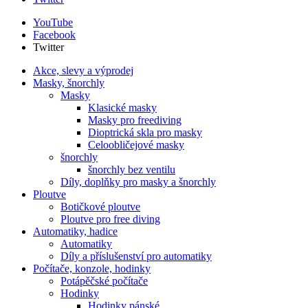
YouTube
Facebook
Twitter
Akce, slevy a výprodej
Masky, šnorchly
Masky
Klasické masky
Masky pro freediving
Dioptrická skla pro masky
Celoobličejové masky
šnorchly
šnorchly bez ventilu
Díly, doplňky pro masky a šnorchly
Ploutve
Botičkové ploutve
Ploutve pro free diving
Automatiky, hadice
Automatiky
Díly a příslušenství pro automatiky
Počítače, konzole, hodinky
Potápěčské počítače
Hodinky
Hodinky pánské