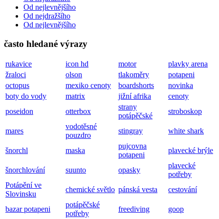
Od nejlevnějšího
Od nejdražšího
Od nejlevnějšího
často hledané výrazy
rukavice
icon hd
motor
plavky arena
žraloci
olson
tlakoměry
potapeni
octopus
mexiko cenoty
boardshorts
novinka
boty do vody
matrix
jižní afrika
cenoty
strany
poseidon
otterbox
stroboskop
potápěčské
vodotěsné
mares
stingray
white shark
pouzdro
pujcovna
šnorchl
maska
plavecké brýle
potapeni
plavecké
šnorchlování
suunto
opasky
potřeby
Potápění ve
chemické světlo
pánská vesta
cestování
Slovinsku
potápěčské
bazar potapeni
freediving
goop
potřeby