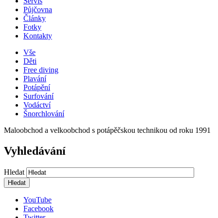
Servis
Půjčovna
Články
Fotky
Kontakty
Vše
Děti
Free diving
Plavání
Potápění
Surfování
Vodáctví
Šnorchlování
Maloobchod a velkoobchod s potápěčskou technikou od roku 1991
Vyhledávání
Hledat
YouTube
Facebook
Twitter