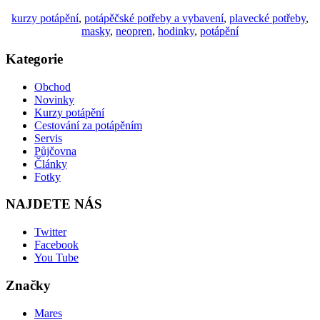
kurzy potápění
,
potápěčské potřeby a vybavení
,
plavecké potřeby
,
masky
,
neopren
,
hodinky
,
potápění
Kategorie
Obchod
Novinky
Kurzy potápění
Cestování za potápěním
Servis
Půjčovna
Články
Fotky
NAJDETE NÁS
Twitter
Facebook
You Tube
Značky
Mares