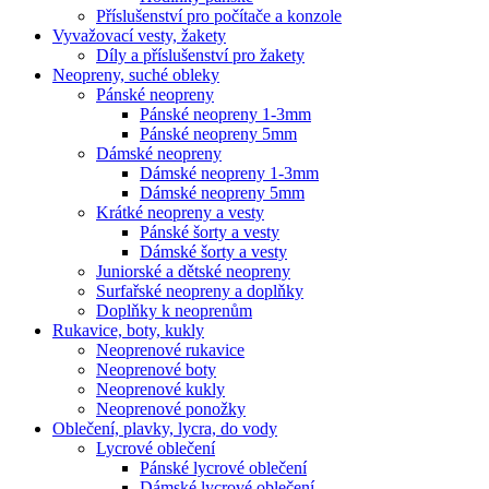
Příslušenství pro počítače a konzole
Vyvažovací vesty, žakety
Díly a příslušenství pro žakety
Neopreny, suché obleky
Pánské neopreny
Pánské neopreny 1-3mm
Pánské neopreny 5mm
Dámské neopreny
Dámské neopreny 1-3mm
Dámské neopreny 5mm
Krátké neopreny a vesty
Pánské šorty a vesty
Dámské šorty a vesty
Juniorské a dětské neopreny
Surfařské neopreny a doplňky
Doplňky k neoprenům
Rukavice, boty, kukly
Neoprenové rukavice
Neoprenové boty
Neoprenové kukly
Neoprenové ponožky
Oblečení, plavky, lycra, do vody
Lycrové oblečení
Pánské lycrové oblečení
Dámské lycrové oblečení