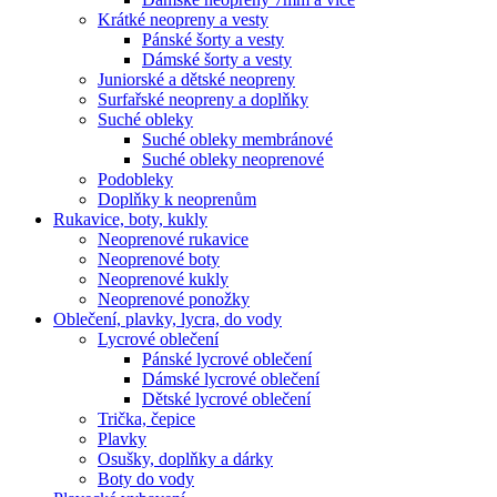
Krátké neopreny a vesty
Pánské šorty a vesty
Dámské šorty a vesty
Juniorské a dětské neopreny
Surfařské neopreny a doplňky
Suché obleky
Suché obleky membránové
Suché obleky neoprenové
Podobleky
Doplňky k neoprenům
Rukavice, boty, kukly
Neoprenové rukavice
Neoprenové boty
Neoprenové kukly
Neoprenové ponožky
Oblečení, plavky, lycra, do vody
Lycrové oblečení
Pánské lycrové oblečení
Dámské lycrové oblečení
Dětské lycrové oblečení
Trička, čepice
Plavky
Osušky, doplňky a dárky
Boty do vody