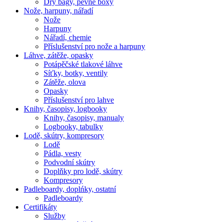
Dry bagy, pevné boxy
Nože, harpuny, nářadí
Nože
Harpuny
Nářadí, chemie
Příslušenství pro nože a harpuny
Láhve, zátěže, opasky
Potápěčské tlakové láhve
Síťky, botky, ventily
Zátěže, olova
Opasky
Příslušenství pro lahve
Knihy, časopisy, logbooky
Knihy, časopisy, manualy
Logbooky, tabulky
Lodě, skútry, kompresory
Lodě
Pádla, vesty
Podvodní skútry
Doplňky pro lodě, skútry
Kompresory
Padleboardy, doplńky, ostatní
Padleboardy
Certifikáty
Služby