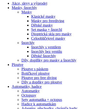
Akce, slevy a výprodej
Masky, šnorchly
Masky
Klasické masky
Masky pro freediving
Dětské masky
Set maska + šnorchl
Dioptrická skla pro masky
Celoobličejové masky
šnorchly
šnorchly s ventilem
šnorchly bez ventilu
Dětské šnorchly
Díly, doplňky pro masky a šnorchly
Ploutve
Ploutve s páskem
Botičkové ploutve
Ploutve pro free diving
Díly a dopňky pro ploutve
Automatiky, hadice
Automatiky
Octopusy
Sety automatika + octopus
Hadice k automatikám
Adaptéry, přechodky, chrániče hadic