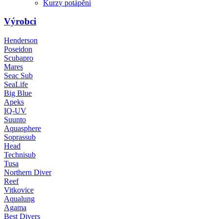
Kurzy potápění
Výrobci
Henderson
Poseidon
Scubapro
Mares
Seac Sub
SeaLife
Big Blue
Apeks
IQ-UV
Suunto
Aquasphere
Soprassub
Head
Technisub
Tusa
Northern Diver
Reef
Vitkovice
Aqualung
Agama
Best Divers