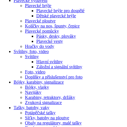
Plavecké vybavení
Plavecké brýle
Plavecké brýle pro dospělé
Dětské plavecké brýle
Plavecké ploutve
Kolíčky na nos, špunty, čepice
Plavecké pomůcky
Pásky, desky, plováky
Plavecké vesty
Hračky do vody
Svítilny, foto, video
Svítilny
Hlavní svítilny
Záložní a signální svítilny
Foto, video
Doplňky a příslušenství pro foto
Bójky, karabiny, signalizace
Bójky, vlajky
Navijáky
Karabiny, retraktory, držáky
Zvuková signalizace
Tašky, batohy, vaky
Potápěčské tašky
Síťky, batohy na ploutve
Obaly na regulátory, malé tašky