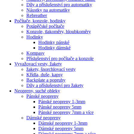
Díly a příslušenství pro automatiky
Náustky na automatiky
Rebreather
Počítače, konzole, hodinky
Potápěčské počítače
Konzole, tlakoměry, hloubkoměry
Hodinky
Hodinky pánské
Hodinky dámské
Kompasy
Příslušenství pro počítače a konzole
Vyvažovací vesty, žakety
žakety, šnorchlovací vesty
Křídla, duše, kapsy
Backplate a popruhy
Díly a příslušenství pro žakety
Neopreny, suché obleky
Pánské neopreny
Pánské neopreny 1-3mm
Pánské neopreny 5mm
Pánské neopreny 7mm a více
Dámské neopreny
Dámské neopreny 1-3mm
Dámské neopreny 5mm
Dámské neopreny 7mm a více