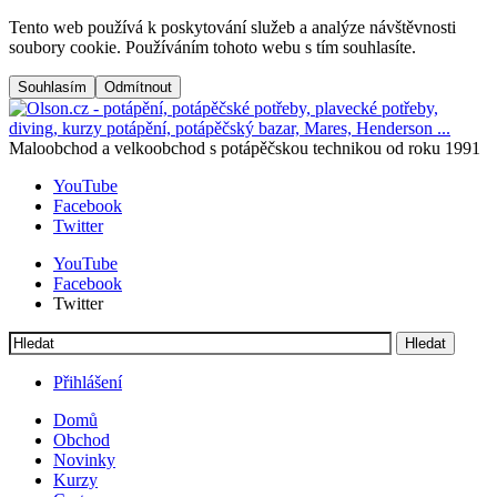
Přejít na hlavní obsah
Tento web používá k poskytování služeb a analýze návštěvnosti
soubory cookie. Používáním tohoto webu s tím souhlasíte.
Maloobchod a velkoobchod s potápěčskou technikou od roku 1991
YouTube
Facebook
Twitter
YouTube
Facebook
Twitter
Hledat
Vyhledávání
Přihlášení
Domů
Obchod
Menu button
Frontend navigation
Novinky
Kurzy