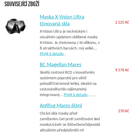
Související zboží
Maska X-Vision Ultra
2 225 Kč
tónovaná skla
X-Vision Ultra je technickým i
vizuálním updatem oblíbené masky
X-Vision. Je zhotovena z bi-silikonu, v
8 atraktivních barvách, má velké...
Přejít k detailu
,
BC Magellan Mares
9 576 Kč
Skvělý cestovní BCD s inovativním
systémem popruhů pro větší
pohodlí!Extrémně lehký, ideální na
cestováníRychlo odjímatelný
integrovaný...
Přejít k detailu
,
,
,
,
Antifog Mares 60ml
270 Kč
Chrání skla masky před
zamlžením.Gel proti zamlžování skel
maskyUzávěr se štětečkemOdpovídá
aktuálním předpisům60 ml