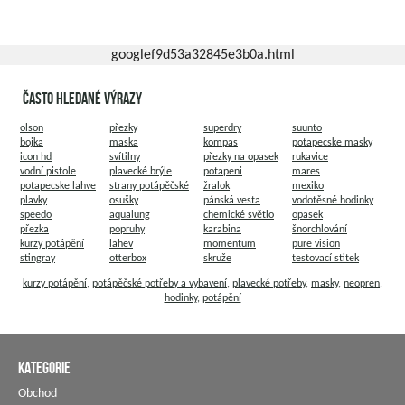
googlef9d53a32845e3b0a.html
často hledané výrazy
olson
přezky
superdry
suunto
bojka
maska
kompas
potapecske masky
icon hd
svítilny
přezky na opasek
rukavice
vodní pistole
plavecké brýle
potapeni
mares
potapecske lahve
strany potápěčské
žralok
mexiko
plavky
osušky
pánská vesta
vodotěsné hodinky
speedo
aqualung
chemické světlo
opasek
přezka
popruhy
karabina
šnorchlování
kurzy potápění
lahev
momentum
pure vision
stingray
otterbox
skruže
testovací stitek
kurzy potápění
,
potápěčské potřeby a vybavení
,
plavecké potřeby
,
masky
,
neopren
,
hodinky
,
potápění
KATEGORIE
Obchod