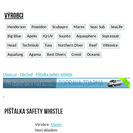
Výrobci
Henderson
Poseidon
Scubapro
Mares
Seac Sub
SeaLife
Big Blue
Apeks
IQ-UV
Suunto
Aquasphere
Soprassub
Head
Technisub
Tusa
Northern Diver
Reef
Vitkovice
Aqualung
Agama
Best Divers
Cressi
Oceanic
Olson.cz
Obchod
Píšťalka Safety whistle
›
›
-
Píšťalka Safety whistle
Výrobce:
Mares
Není skladem