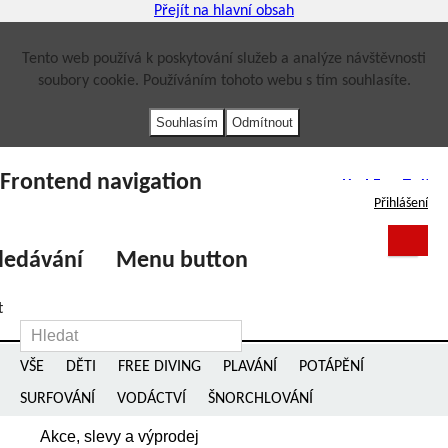
Přejít na hlavní obsah
Tento web používá k poskytování služeb a analýze návštěvnosti
soubory cookie. Používáním tohoto webu s tím souhlasíte.
Frontend navigation
YouTube
YouTube
Facebook
Facebook
Twitte
Twitte
Přihlášení
ledávání
Menu button
t
VŠE
DĚTI
FREE DIVING
PLAVÁNÍ
POTÁPĚNÍ
SURFOVÁNÍ
VODÁCTVÍ
ŠNORCHLOVÁNÍ
Akce, slevy a výprodej