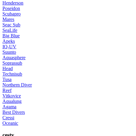
Henderson
Poseidon
Scubapro
Mares
Seac Sub
SeaLife
Big Blue
Apeks
IQ-UV
Suunto
Aquasphere
Soprassub
Head
Technisub
Tusa
Northern Diver
Reef
Vitkovice
Aqualung
Agama
Best Divers
Cressi
Oceanic
cesty