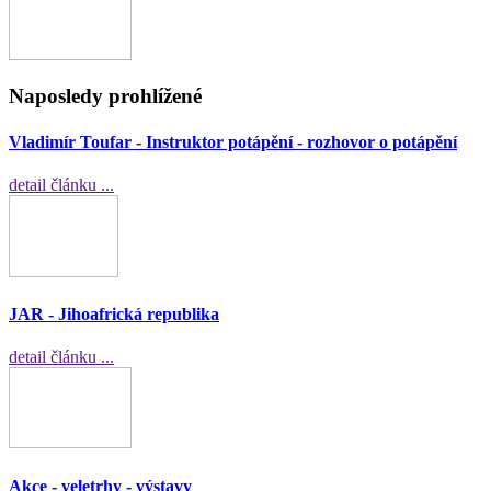
Naposledy prohlížené
Vladimír Toufar - Instruktor potápění - rozhovor o potápění
detail článku ...
JAR - Jihoafrická republika
detail článku ...
Akce - veletrhy - výstavy