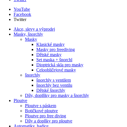
YouTube
Facebook
Twitter
Akce, slevy a výprodej
Masky, šnorchly
Masky
Klasické masky
Masky pro freediving
Dětské masky
Set maska + šnorchl
Dioptrická skla pro masky
Celoobličejové masky
šnorchly
šnorchly s ventilem
šnorchly bez ventilu
Dětské šnorchly
Díly, doplňky pro masky a šnorchly
Ploutve
Ploutve s páskem
Botičkové ploutve
Ploutve pro free diving
Díly a dopňky pro ploutve
Automatiky, hadice