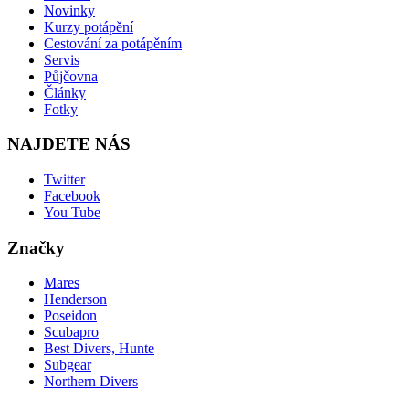
Novinky
Kurzy potápění
Cestování za potápěním
Servis
Půjčovna
Články
Fotky
NAJDETE NÁS
Twitter
Facebook
You Tube
Značky
Mares
Henderson
Poseidon
Scubapro
Best Divers, Hunte
Subgear
Northern Divers