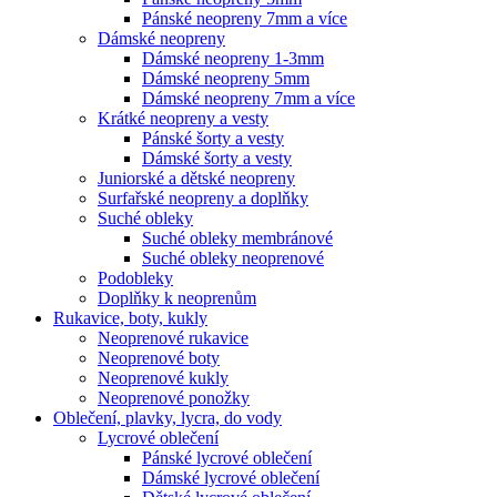
Pánské neopreny 7mm a více
Dámské neopreny
Dámské neopreny 1-3mm
Dámské neopreny 5mm
Dámské neopreny 7mm a více
Krátké neopreny a vesty
Pánské šorty a vesty
Dámské šorty a vesty
Juniorské a dětské neopreny
Surfařské neopreny a doplňky
Suché obleky
Suché obleky membránové
Suché obleky neoprenové
Podobleky
Doplňky k neoprenům
Rukavice, boty, kukly
Neoprenové rukavice
Neoprenové boty
Neoprenové kukly
Neoprenové ponožky
Oblečení, plavky, lycra, do vody
Lycrové oblečení
Pánské lycrové oblečení
Dámské lycrové oblečení