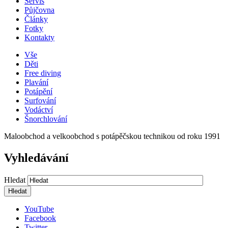
Servis
Půjčovna
Články
Fotky
Kontakty
Vše
Děti
Free diving
Plavání
Potápění
Surfování
Vodáctví
Šnorchlování
Maloobchod a velkoobchod s potápěčskou technikou od roku 1991
Vyhledávání
Hledat
YouTube
Facebook
Twitter