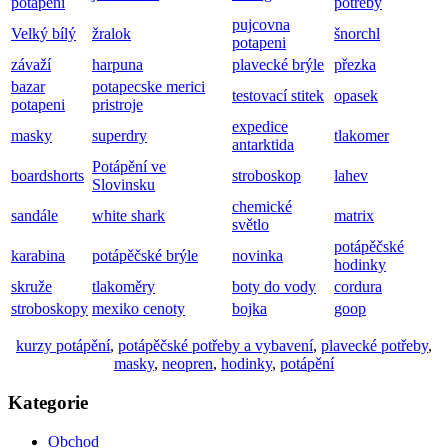
potápění
potřeby
pujcovna
Velký bílý
žralok
šnorchl
potapeni
závaží
harpuna
plavecké brýle
přezka
bazar
potapecske merici
testovací stitek
opasek
potapeni
pristroje
expedice
masky
superdry
tlakomer
antarktida
Potápění ve
boardshorts
stroboskop
lahev
Slovinsku
chemické
sandále
white shark
matrix
světlo
potápěčské
karabina
potápěčské brýle
novinka
hodinky
skruže
tlakoměry
boty do vody
cordura
stroboskopy
mexiko cenoty
bojka
goop
kurzy potápění
,
potápěčské potřeby a vybavení
,
plavecké potřeby
,
masky
,
neopren
,
hodinky
,
potápění
Kategorie
Obchod