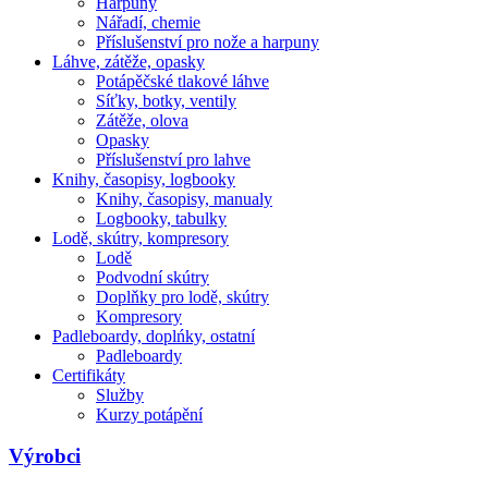
Harpuny
Nářadí, chemie
Příslušenství pro nože a harpuny
Láhve, zátěže, opasky
Potápěčské tlakové láhve
Síťky, botky, ventily
Zátěže, olova
Opasky
Příslušenství pro lahve
Knihy, časopisy, logbooky
Knihy, časopisy, manualy
Logbooky, tabulky
Lodě, skútry, kompresory
Lodě
Podvodní skútry
Doplňky pro lodě, skútry
Kompresory
Padleboardy, doplńky, ostatní
Padleboardy
Certifikáty
Služby
Kurzy potápění
Výrobci