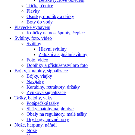
Dětské lycrové oblečení
Trička, čepice
Plavky
Osušky, doplňky a dárky
Boty do vody
Plavecké vybavení
Kolíčky na nos, špunty, čepice
Svítilny, foto, video
Svítilny
Hlavní svítilny
Záložní a signální svítilny
Foto, video
Doplňky a příslušenství pro foto
Bójky, karabiny, signalizace
Bójky, vlajky
Navijáky
Karabiny, retraktory, držáky
Zvuková signalizace
Tašky, batohy, vaky
Potápěčské tašky
Síťky, batohy na ploutve
Obaly na regulátory, malé tašky
Dry bagy, pevné boxy
Nože, harpuny, nářadí
Nože