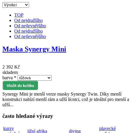
TOP
Od nejdražšího
Od nejlevnějšího
Od nejdražšího
Od nejlevnějšího
Maska Synergy Mini
2 392 Kč
skladem
barva
*
Synergy Mini je menší verze masky Synergy Twin. Díky menší
konstrukci nabízí menší rám a užší lícnici, což je ideální pro menší a
užší...
často hledané výrazy
kurzy
plavecké
jižní afrika
diving