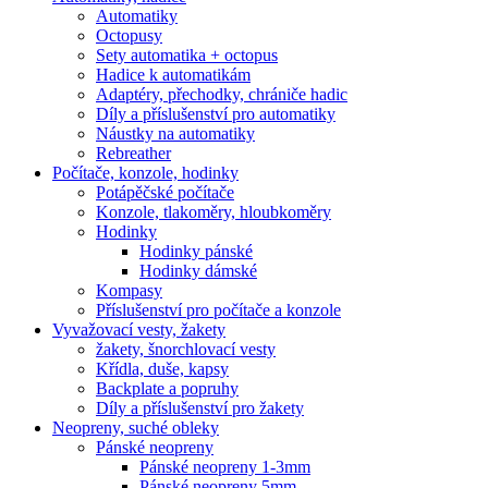
Automatiky
Octopusy
Sety automatika + octopus
Hadice k automatikám
Adaptéry, přechodky, chrániče hadic
Díly a příslušenství pro automatiky
Náustky na automatiky
Rebreather
Počítače, konzole, hodinky
Potápěčské počítače
Konzole, tlakoměry, hloubkoměry
Hodinky
Hodinky pánské
Hodinky dámské
Kompasy
Příslušenství pro počítače a konzole
Vyvažovací vesty, žakety
žakety, šnorchlovací vesty
Křídla, duše, kapsy
Backplate a popruhy
Díly a příslušenství pro žakety
Neopreny, suché obleky
Pánské neopreny
Pánské neopreny 1-3mm
Pánské neopreny 5mm