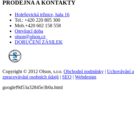
PRODEJNA A KONTAKTY
Holešovická tržnice, hala 16
Tel.: +420 220 805 300
Mob.+420 602 158 558
Otevírací doba
olson@olson.cz
DORUČENÍ ZÁSILEK
Copyright © 2012 Olson, s.r.o.
Obchodní podmínky
|
Uchovávání a
zpracovávání osobních údajů
|
SEO
|
Webdesign
googlef9d53a32845e3b0a.html