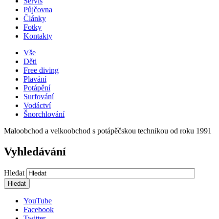
Servis
Půjčovna
Články
Fotky
Kontakty
Vše
Děti
Free diving
Plavání
Potápění
Surfování
Vodáctví
Šnorchlování
Maloobchod a velkoobchod s potápěčskou technikou od roku 1991
Vyhledávání
Hledat
YouTube
Facebook
Twitter