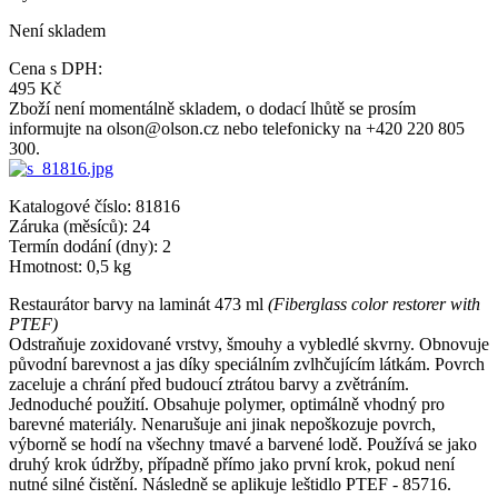
Není skladem
Cena s DPH:
495 Kč
Zboží není momentálně skladem, o dodací lhůtě se prosím
informujte na olson@olson.cz nebo telefonicky na +420 220 805
300.
Katalogové číslo:
81816
Záruka (měsíců):
24
Termín dodání (dny):
2
Hmotnost:
0,5 kg
Restaurátor barvy na laminát 473 ml
(Fiberglass color restorer with
PTEF)
Odstraňuje zoxidované vrstvy, šmouhy a vybledlé skvrny. Obnovuje
původní barevnost a jas díky speciálním zvlhčujícím látkám. Povrch
zaceluje a chrání před budoucí ztrátou barvy a zvětráním.
Jednoduché použití. Obsahuje polymer, optimálně vhodný pro
barevné materiály. Nenarušuje ani jinak nepoškozuje povrch,
výborně se hodí na všechny tmavé a barvené lodě. Používá se jako
druhý krok údržby, případně přímo jako první krok, pokud není
nutné silné čistění. Následně se aplikuje leštidlo PTEF - 85716.