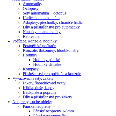
Automatiky
Octopusy
Sety automatika + octopus
Hadice k automatikám
Adaptéry, přechodky, chrániče hadic
Díly a příslušenství pro automatiky
Náustky na automatiky
Rebreather
Počítače, konzole, hodinky
Potápěčské počítače
Konzole, tlakoměry, hloubkoměry
Hodinky
Hodinky pánské
Hodinky dámské
Kompasy
Příslušenství pro počítače a konzole
Vyvažovací vesty, žakety
žakety, šnorchlovací vesty
Křídla, duše, kapsy
Backplate a popruhy
Díly a příslušenství pro žakety
Neopreny, suché obleky
Pánské neopreny
Pánské neopreny 1-3mm
Pánské neopreny 5mm