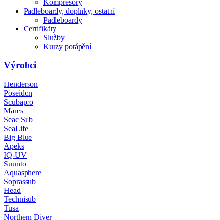
Kompresory
Padleboardy, doplńky, ostatní
Padleboardy
Certifikáty
Služby
Kurzy potápění
Výrobci
Henderson
Poseidon
Scubapro
Mares
Seac Sub
SeaLife
Big Blue
Apeks
IQ-UV
Suunto
Aquasphere
Soprassub
Head
Technisub
Tusa
Northern Diver