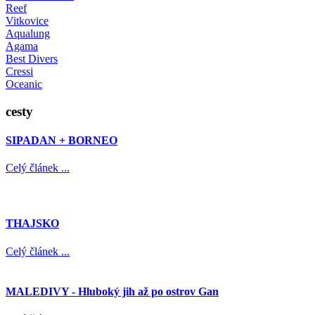
Reef
Vitkovice
Aqualung
Agama
Best Divers
Cressi
Oceanic
cesty
SIPADAN + BORNEO
Celý článek ...
THAJSKO
Celý článek ...
MALEDIVY - Hluboký jih až po ostrov Gan