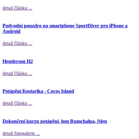
detail článku ...
Podvodní pouzdro na smartphone SportDiver pro iPhone a
Android
detail článku ...
Henderson H2
detail článku ...
Potápění Kostarika - Cocos Island
detail článku ...
Dokončení kurzu potápění, lom Rumchalpa, říjen
detail fotogalerie ...