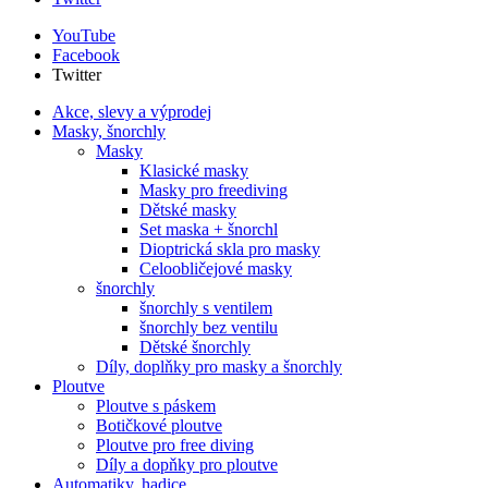
YouTube
Facebook
Twitter
Akce, slevy a výprodej
Masky, šnorchly
Masky
Klasické masky
Masky pro freediving
Dětské masky
Set maska + šnorchl
Dioptrická skla pro masky
Celoobličejové masky
šnorchly
šnorchly s ventilem
šnorchly bez ventilu
Dětské šnorchly
Díly, doplňky pro masky a šnorchly
Ploutve
Ploutve s páskem
Botičkové ploutve
Ploutve pro free diving
Díly a dopňky pro ploutve
Automatiky, hadice