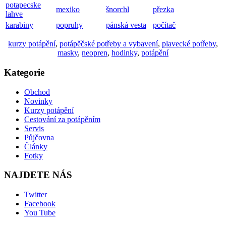
potapecske
mexiko
šnorchl
přezka
lahve
karabiny
popruhy
pánská vesta
počítač
kurzy potápění
,
potápěčské potřeby a vybavení
,
plavecké potřeby
,
masky
,
neopren
,
hodinky
,
potápění
Kategorie
Obchod
Novinky
Kurzy potápění
Cestování za potápěním
Servis
Půjčovna
Články
Fotky
NAJDETE NÁS
Twitter
Facebook
You Tube