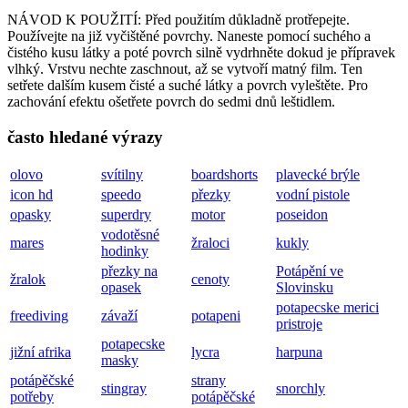
NÁVOD K POUŽITÍ: Před použitím důkladně protřepejte.
Používejte na již vyčištěné povrchy. Naneste pomocí suchého a
čistého kusu látky a poté povrch silně vydrhněte dokud je přípravek
vlhký. Vrstvu nechte zaschnout, až se vytvoří matný film. Ten
setřete dalším kusem čisté a suché látky a povrch vyleštěte. Pro
zachování efektu ošetřete povrch do sedmi dnů leštidlem.
často hledané výrazy
olovo
svítilny
boardshorts
plavecké brýle
icon hd
speedo
přezky
vodní pistole
opasky
superdry
motor
poseidon
vodotěsné
mares
žraloci
kukly
hodinky
přezky na
Potápění ve
žralok
cenoty
opasek
Slovinsku
potapecske merici
freediving
závaží
potapeni
pristroje
potapecske
jižní afrika
lycra
harpuna
masky
potápěčské
strany
stingray
snorchly
potřeby
potápěčské