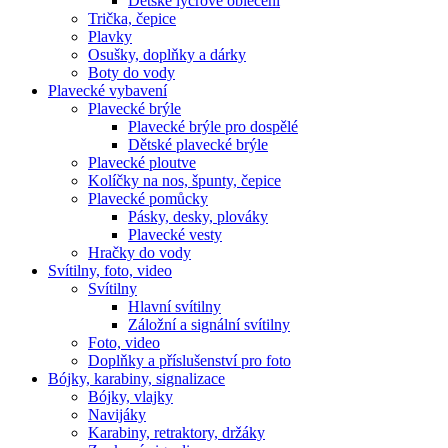
Dětské lycrové oblečení
Trička, čepice
Plavky
Osušky, doplňky a dárky
Boty do vody
Plavecké vybavení
Plavecké brýle
Plavecké brýle pro dospělé
Dětské plavecké brýle
Plavecké ploutve
Kolíčky na nos, špunty, čepice
Plavecké pomůcky
Pásky, desky, plováky
Plavecké vesty
Hračky do vody
Svítilny, foto, video
Svítilny
Hlavní svítilny
Záložní a signální svítilny
Foto, video
Doplňky a příslušenství pro foto
Bójky, karabiny, signalizace
Bójky, vlajky
Navijáky
Karabiny, retraktory, držáky