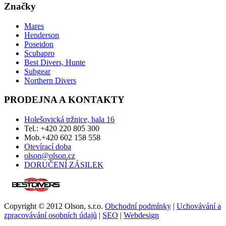
Značky
Mares
Henderson
Poseidon
Scubapro
Best Divers, Hunte
Subgear
Northern Divers
PRODEJNA A KONTAKTY
Holešovická tržnice, hala 16
Tel.: +420 220 805 300
Mob.+420 602 158 558
Otevírací doba
olson@olson.cz
DORUČENÍ ZÁSILEK
Copyright © 2012 Olson, s.r.o.
Obchodní podmínky
|
Uchovávání a
zpracovávání osobních údajů
|
SEO
|
Webdesign