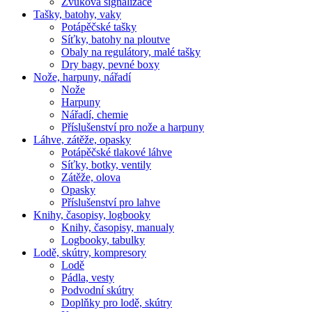
Zvuková signalizace
Tašky, batohy, vaky
Potápěčské tašky
Síťky, batohy na ploutve
Obaly na regulátory, malé tašky
Dry bagy, pevné boxy
Nože, harpuny, nářadí
Nože
Harpuny
Nářadí, chemie
Příslušenství pro nože a harpuny
Láhve, zátěže, opasky
Potápěčské tlakové láhve
Síťky, botky, ventily
Zátěže, olova
Opasky
Příslušenství pro lahve
Knihy, časopisy, logbooky
Knihy, časopisy, manualy
Logbooky, tabulky
Lodě, skútry, kompresory
Lodě
Pádla, vesty
Podvodní skútry
Doplňky pro lodě, skútry