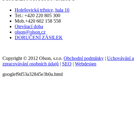
Holešovická tržnice, hala 16
Tel.: +420 220 805 300
Mob.+420 602 158 558
Otevírací doba
olson@olson.cz
DORUČENÍ ZÁSILEK
Copyright © 2012 Olson, s.r.o.
Obchodní podmínky
|
Uchovávání a
zpracovávání osobních údajů
|
SEO
|
Webdesign
googlef9d53a32845e3b0a.html