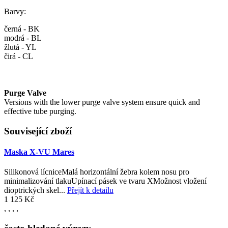
Barvy:
černá - BK
modrá - BL
žlutá - YL
čirá - CL
Purge Valve
Versions with the lower purge valve system ensure quick and
effective tube purging.
Související zboží
Maska X-VU Mares
Silikonová lícniceMalá horizontální žebra kolem nosu pro
minimalizování tlakuUpínací pásek ve tvaru XMožnost vložení
dioptrických skel...
Přejít k detailu
1 125 Kč
,
,
,
,