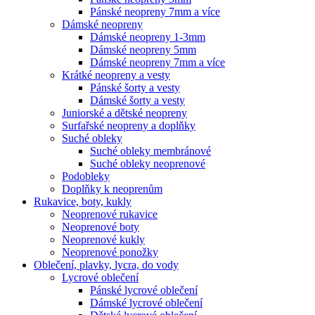
Pánské neopreny 7mm a více
Dámské neopreny
Dámské neopreny 1-3mm
Dámské neopreny 5mm
Dámské neopreny 7mm a více
Krátké neopreny a vesty
Pánské šorty a vesty
Dámské šorty a vesty
Juniorské a dětské neopreny
Surfařské neopreny a doplňky
Suché obleky
Suché obleky membránové
Suché obleky neoprenové
Podobleky
Doplňky k neoprenům
Rukavice, boty, kukly
Neoprenové rukavice
Neoprenové boty
Neoprenové kukly
Neoprenové ponožky
Oblečení, plavky, lycra, do vody
Lycrové oblečení
Pánské lycrové oblečení
Dámské lycrové oblečení