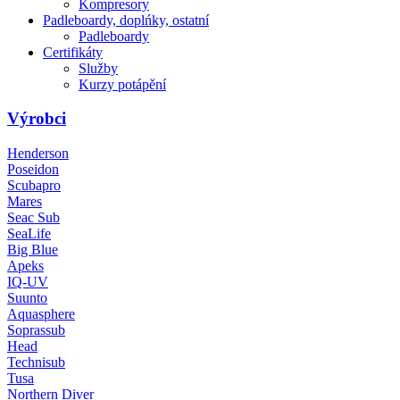
Kompresory
Padleboardy, doplńky, ostatní
Padleboardy
Certifikáty
Služby
Kurzy potápění
Výrobci
Henderson
Poseidon
Scubapro
Mares
Seac Sub
SeaLife
Big Blue
Apeks
IQ-UV
Suunto
Aquasphere
Soprassub
Head
Technisub
Tusa
Northern Diver