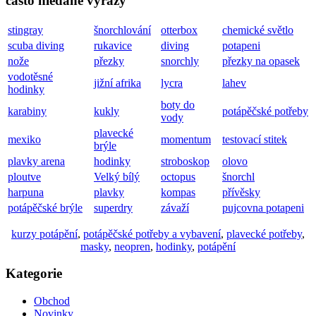
často hledané výrazy
stingray
šnorchlování
otterbox
chemické světlo
scuba diving
rukavice
diving
potapeni
nože
přezky
snorchly
přezky na opasek
vodotěsné
jižní afrika
lycra
lahev
hodinky
boty do
karabiny
kukly
potápěčské potřeby
vody
plavecké
mexiko
momentum
testovací stitek
brýle
plavky arena
hodinky
stroboskop
olovo
ploutve
Velký bílý
octopus
šnorchl
harpuna
plavky
kompas
přívěsky
potápěčské brýle
superdry
závaží
pujcovna potapeni
kurzy potápění
,
potápěčské potřeby a vybavení
,
plavecké potřeby
,
masky
,
neopren
,
hodinky
,
potápění
Kategorie
Obchod
Novinky