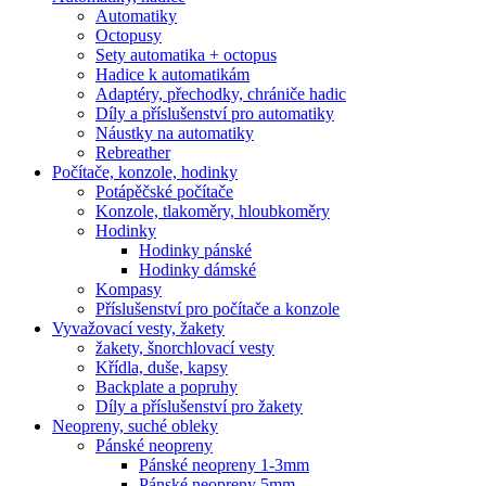
Automatiky
Octopusy
Sety automatika + octopus
Hadice k automatikám
Adaptéry, přechodky, chrániče hadic
Díly a příslušenství pro automatiky
Náustky na automatiky
Rebreather
Počítače, konzole, hodinky
Potápěčské počítače
Konzole, tlakoměry, hloubkoměry
Hodinky
Hodinky pánské
Hodinky dámské
Kompasy
Příslušenství pro počítače a konzole
Vyvažovací vesty, žakety
žakety, šnorchlovací vesty
Křídla, duše, kapsy
Backplate a popruhy
Díly a příslušenství pro žakety
Neopreny, suché obleky
Pánské neopreny
Pánské neopreny 1-3mm
Pánské neopreny 5mm