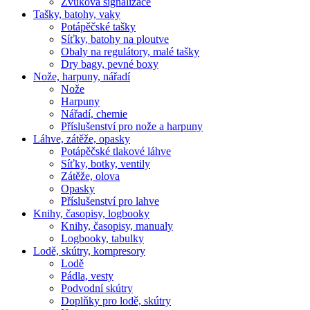
Zvuková signalizace
Tašky, batohy, vaky
Potápěčské tašky
Síťky, batohy na ploutve
Obaly na regulátory, malé tašky
Dry bagy, pevné boxy
Nože, harpuny, nářadí
Nože
Harpuny
Nářadí, chemie
Příslušenství pro nože a harpuny
Láhve, zátěže, opasky
Potápěčské tlakové láhve
Síťky, botky, ventily
Zátěže, olova
Opasky
Příslušenství pro lahve
Knihy, časopisy, logbooky
Knihy, časopisy, manualy
Logbooky, tabulky
Lodě, skútry, kompresory
Lodě
Pádla, vesty
Podvodní skútry
Doplňky pro lodě, skútry