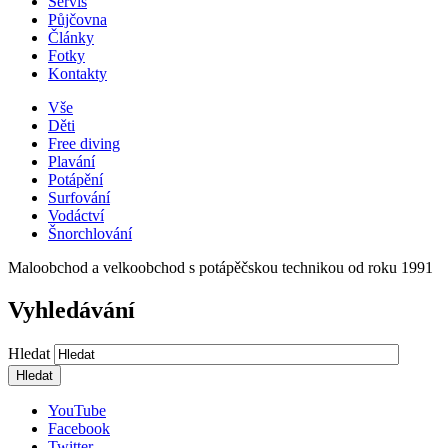
Servis
Půjčovna
Články
Fotky
Kontakty
Vše
Děti
Free diving
Plavání
Potápění
Surfování
Vodáctví
Šnorchlování
Maloobchod a velkoobchod s potápěčskou technikou od roku 1991
Vyhledávání
Hledat
YouTube
Facebook
Twitter