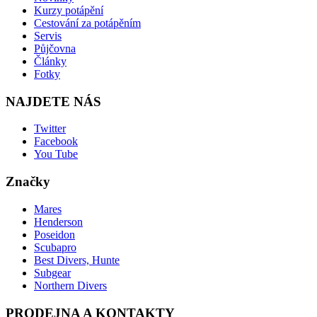
Kurzy potápění
Cestování za potápěním
Servis
Půjčovna
Články
Fotky
NAJDETE NÁS
Twitter
Facebook
You Tube
Značky
Mares
Henderson
Poseidon
Scubapro
Best Divers, Hunte
Subgear
Northern Divers
PRODEJNA A KONTAKTY