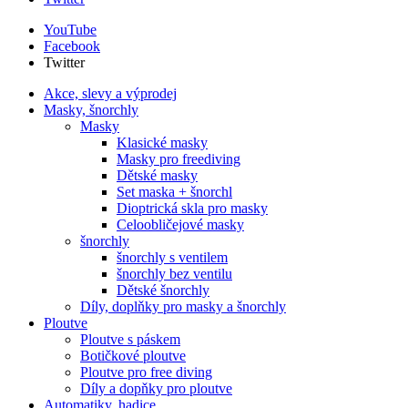
YouTube
Facebook
Twitter
Akce, slevy a výprodej
Masky, šnorchly
Masky
Klasické masky
Masky pro freediving
Dětské masky
Set maska + šnorchl
Dioptrická skla pro masky
Celoobličejové masky
šnorchly
šnorchly s ventilem
šnorchly bez ventilu
Dětské šnorchly
Díly, doplňky pro masky a šnorchly
Ploutve
Ploutve s páskem
Botičkové ploutve
Ploutve pro free diving
Díly a dopňky pro ploutve
Automatiky, hadice