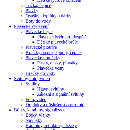
Dětské lycrové oblečení
Trička, čepice
Plavky
Osušky, doplňky a dárky
Boty do vody
Plavecké vybavení
Plavecké brýle
Plavecké brýle pro dospělé
Dětské plavecké brýle
Plavecké ploutve
Kolíčky na nos, špunty, čepice
Plavecké pomůcky
Pásky, desky, plováky
Plavecké vesty
Hračky do vody
Svítilny, foto, video
Svítilny
Hlavní svítilny
Záložní a signální svítilny
Foto, video
Doplňky a příslušenství pro foto
Bójky, karabiny, signalizace
Bójky, vlajky
Navijáky
Karabiny, retraktory, držáky