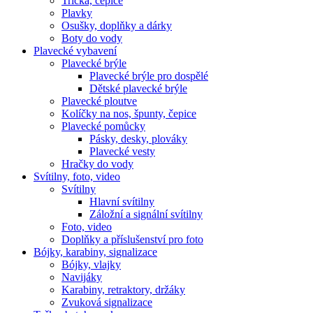
Trička, čepice
Plavky
Osušky, doplňky a dárky
Boty do vody
Plavecké vybavení
Plavecké brýle
Plavecké brýle pro dospělé
Dětské plavecké brýle
Plavecké ploutve
Kolíčky na nos, špunty, čepice
Plavecké pomůcky
Pásky, desky, plováky
Plavecké vesty
Hračky do vody
Svítilny, foto, video
Svítilny
Hlavní svítilny
Záložní a signální svítilny
Foto, video
Doplňky a příslušenství pro foto
Bójky, karabiny, signalizace
Bójky, vlajky
Navijáky
Karabiny, retraktory, držáky
Zvuková signalizace