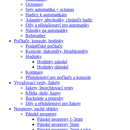
Octopusy
Sety automatika + octopus
Hadice k automatikám
Adaptéry, přechodky, chrániče hadic
Díly a příslušenství pro automatiky
Náustky na automatiky
Rebreather
Počítače, konzole, hodinky
Potápěčské počítače
Konzole, tlakoměry, hloubkoměry
Hodinky
Hodinky pánské
Hodinky dámské
Kompasy
Příslušenství pro počítače a konzole
Vyvažovací vesty, žakety
žakety, šnorchlovací vesty
Křídla, duše, kapsy
Backplate a popruhy
Díly a příslušenství pro žakety
Neopreny, suché obleky
Pánské neopreny
Pánské neopreny 1-3mm
Pánské neopreny 5mm
Pánské neopreny 7mm a více