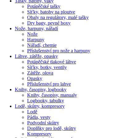
Tašky, batohy, vaky
Potápěčské tašky
Síťky, batohy na ploutve
Obaly na regulátory, malé tašky
Dry bagy, pevné boxy
Nože, harpuny, nářadí
Nože
Harpuny
Nářadí, chemie
Příslušenství pro nože a harpuny
Láhve, zátěže, opasky
Potápěčské tlakové láhve
Síťky, botky, ventily
Zátěže, olova
Opasky
Příslušenství pro lahve
Knihy, časopisy, logbooky
Knihy, časopisy, manualy
Logbooky, tabulky
Lodě, skútry, kompresory
Lodě
Pádla, vesty
Podvodní skútry
Doplňky pro lodě, skútry
Kompresory