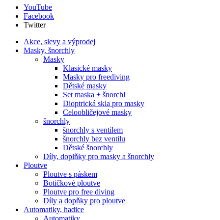
YouTube
Facebook
Twitter
Akce, slevy a výprodej
Masky, šnorchly
Masky
Klasické masky
Masky pro freediving
Dětské masky
Set maska + šnorchl
Dioptrická skla pro masky
Celoobličejové masky
šnorchly
šnorchly s ventilem
šnorchly bez ventilu
Dětské šnorchly
Díly, doplňky pro masky a šnorchly
Ploutve
Ploutve s páskem
Botičkové ploutve
Ploutve pro free diving
Díly a dopňky pro ploutve
Automatiky, hadice
Automatiky