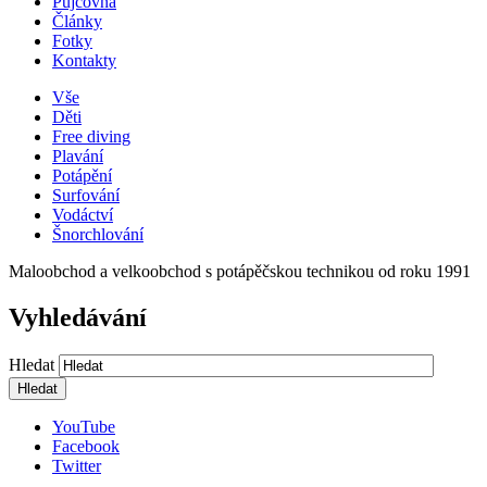
Půjčovna
Články
Fotky
Kontakty
Vše
Děti
Free diving
Plavání
Potápění
Surfování
Vodáctví
Šnorchlování
Maloobchod a velkoobchod s potápěčskou technikou od roku 1991
Vyhledávání
Hledat
YouTube
Facebook
Twitter