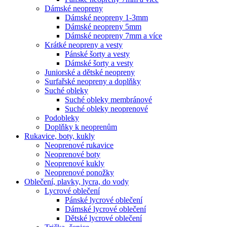
Dámské neopreny
Dámské neopreny 1-3mm
Dámské neopreny 5mm
Dámské neopreny 7mm a více
Krátké neopreny a vesty
Pánské šorty a vesty
Dámské šorty a vesty
Juniorské a dětské neopreny
Surfařské neopreny a doplňky
Suché obleky
Suché obleky membránové
Suché obleky neoprenové
Podobleky
Doplňky k neoprenům
Rukavice, boty, kukly
Neoprenové rukavice
Neoprenové boty
Neoprenové kukly
Neoprenové ponožky
Oblečení, plavky, lycra, do vody
Lycrové oblečení
Pánské lycrové oblečení
Dámské lycrové oblečení
Dětské lycrové oblečení