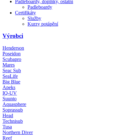
Padleboardy, doplńky, ostatní
Padleboardy
Certifikáty
Služby
Kurzy potápění
Výrobci
Henderson
Poseidon
Scubapro
Mares
Seac Sub
SeaLife
Big Blue
Apeks
IQ-UV
Suunto
Aquasphere
Soprassub
Head
Technisub
Tusa
Northern Diver
Reef