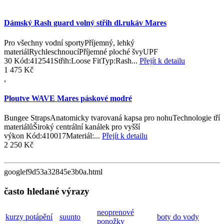
Dámský Rash guard volný střih dl.rukáv Mares
Pro všechny vodní sportyPříjemný, lehký
materiálRychleschnoucíPříjemné ploché švyUPF
30 Kód:412541Střih:Loose FitTyp:Rash...
Přejít k detailu
1 475 Kč
,
Ploutve WAVE Mares páskové modré
Bungee StrapsAnatomicky tvarovaná kapsa pro nohuTechnologie tří
materiálůŠiroký centrální kanálek pro vyšší
výkon Kód:410017Materiál:...
Přejít k detailu
2 250 Kč
googlef9d53a32845e3b0a.html
často hledané výrazy
neoprenové
kurzy potápění
suunto
boty do vody
ponožky