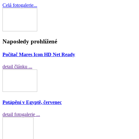
Celá fotogalerie...
Naposledy prohlížené
Počítač Mares Icon HD Net Ready
detail článku ...
Potápění v Egyptě, červenec
detail fotogalerie ...