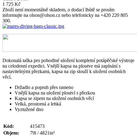
1 725 Kč
Zboží není momentálně skladem, o dodací lhůtě se prosím
informujte na olson@olson.cz nebo telefonicky na +420 220 805
300.
Dokonalá taška pro pohodlné uložení kompletní potápěčské výstroje
na celodenní expedici. Vnější kapsa na ploutve má zapínání s
nastavitelnými přezkami, kapsa na zip slouží k uložení osobních
věcí.
Držadlo a popruh přes rameno
Vnější kapsa na uložení ploutví s přezkou
Kapsa se zipem na uložení osobních věcí
Velká, prostorná a lehká
Vyztužené dno
Kód:
415473
Objem:
79l / 4821in³