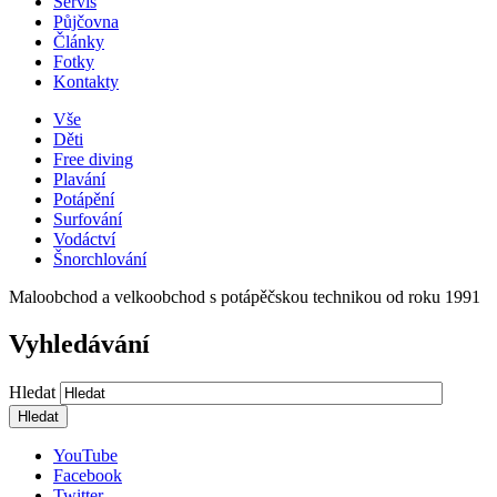
Servis
Půjčovna
Články
Fotky
Kontakty
Vše
Děti
Free diving
Plavání
Potápění
Surfování
Vodáctví
Šnorchlování
Maloobchod a velkoobchod s potápěčskou technikou od roku 1991
Vyhledávání
Hledat
YouTube
Facebook
Twitter