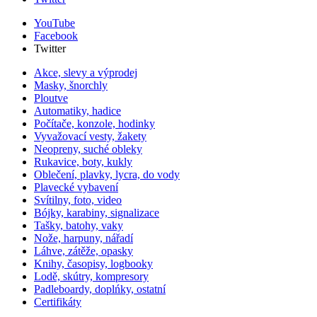
YouTube
Facebook
Twitter
Akce, slevy a výprodej
Masky, šnorchly
Ploutve
Automatiky, hadice
Počítače, konzole, hodinky
Vyvažovací vesty, žakety
Neopreny, suché obleky
Rukavice, boty, kukly
Oblečení, plavky, lycra, do vody
Plavecké vybavení
Svítilny, foto, video
Bójky, karabiny, signalizace
Tašky, batohy, vaky
Nože, harpuny, nářadí
Láhve, zátěže, opasky
Knihy, časopisy, logbooky
Lodě, skútry, kompresory
Padleboardy, doplńky, ostatní
Certifikáty