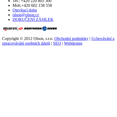
Tel.: +420 220 805 300
Mob.+420 602 158 558
Otevírací doba
olson@olson.cz
DORUČENÍ ZÁSILEK
Copyright © 2012 Olson, s.r.o.
Obchodní podmínky
|
Uchovávání a
zpracovávání osobních údajů
|
SEO
|
Webdesign