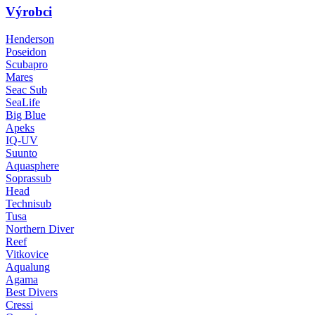
Výrobci
Henderson
Poseidon
Scubapro
Mares
Seac Sub
SeaLife
Big Blue
Apeks
IQ-UV
Suunto
Aquasphere
Soprassub
Head
Technisub
Tusa
Northern Diver
Reef
Vitkovice
Aqualung
Agama
Best Divers
Cressi