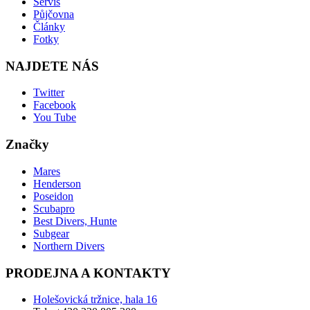
Servis
Půjčovna
Články
Fotky
NAJDETE NÁS
Twitter
Facebook
You Tube
Značky
Mares
Henderson
Poseidon
Scubapro
Best Divers, Hunte
Subgear
Northern Divers
PRODEJNA A KONTAKTY
Holešovická tržnice, hala 16