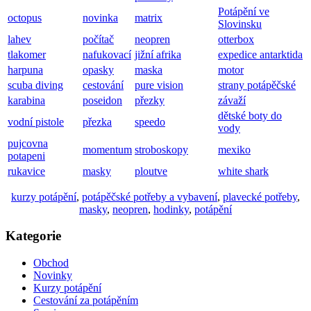
Potápění ve
octopus
novinka
matrix
Slovinsku
lahev
počítač
neopren
otterbox
tlakomer
nafukovací
jižní afrika
expedice antarktida
harpuna
opasky
maska
motor
scuba diving
cestování
pure vision
strany potápěčské
karabina
poseidon
přezky
závaží
dětské boty do
vodní pistole
přezka
speedo
vody
pujcovna
momentum
stroboskopy
mexiko
potapeni
rukavice
masky
ploutve
white shark
kurzy potápění
,
potápěčské potřeby a vybavení
,
plavecké potřeby
,
masky
,
neopren
,
hodinky
,
potápění
Kategorie
Obchod
Novinky
Kurzy potápění
Cestování za potápěním