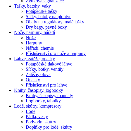
Zvuková signalizace
Tašky, batohy, vaky
Potápěčské tašky
Síťky, batohy na ploutve
Obaly na regulátory, malé tašky
Dry bagy, pevné boxy
Nože, harpuny, nářadí
Nože
Harpuny
Nářadí, chemie
Příslušenství pro nože a harpuny
Láhve, zátěže, opasky
Potápěčské tlakové láhve
Síťky, botky, ventily
Zátěže, olova
Opasky
Příslušenství pro lahve
Knihy, časopisy, logbooky
Knihy, časopisy, manualy
Logbooky, tabulky
Lodě, skútry, kompresory
Lodě
Pádla, vesty
Podvodní skútry
Doplňky pro lodě, skútry