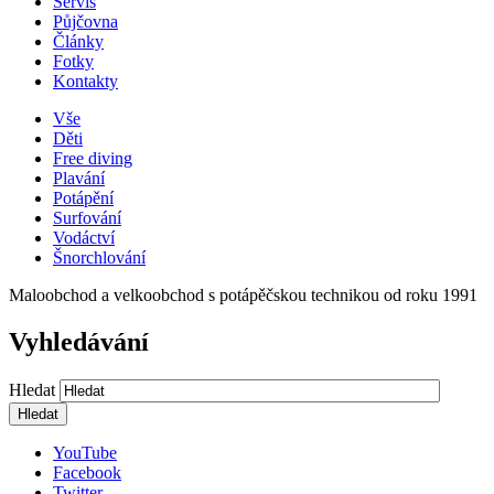
Servis
Půjčovna
Články
Fotky
Kontakty
Vše
Děti
Free diving
Plavání
Potápění
Surfování
Vodáctví
Šnorchlování
Maloobchod a velkoobchod s potápěčskou technikou od roku 1991
Vyhledávání
Hledat
YouTube
Facebook
Twitter