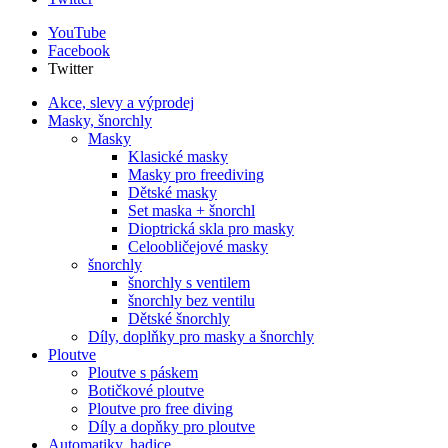
YouTube
Facebook
Twitter
Akce, slevy a výprodej
Masky, šnorchly
Masky
Klasické masky
Masky pro freediving
Dětské masky
Set maska + šnorchl
Dioptrická skla pro masky
Celoobličejové masky
šnorchly
šnorchly s ventilem
šnorchly bez ventilu
Dětské šnorchly
Díly, doplňky pro masky a šnorchly
Ploutve
Ploutve s páskem
Botičkové ploutve
Ploutve pro free diving
Díly a dopňky pro ploutve
Automatiky, hadice