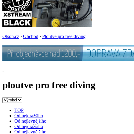
Olson.cz
›
Obchod
›
Ploutve pro free diving
-
ploutve pro free diving
TOP
Od nejdražšího
Od nejlevnějšího
Od nejdražšího
Od nejlevnějšího