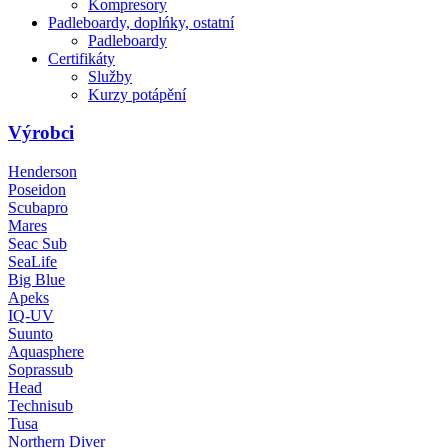
Kompresory
Padleboardy, doplńky, ostatní
Padleboardy
Certifikáty
Služby
Kurzy potápění
Výrobci
Henderson
Poseidon
Scubapro
Mares
Seac Sub
SeaLife
Big Blue
Apeks
IQ-UV
Suunto
Aquasphere
Soprassub
Head
Technisub
Tusa
Northern Diver