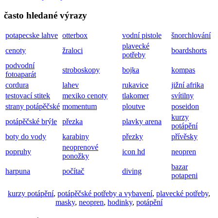
často hledané výrazy
potapecske lahve
otterbox
vodní pistole
šnorchlování
plavecké
cenoty
žraloci
boardshorts
potřeby
podvodní
stroboskopy
bojka
kompas
fotoaparát
cordura
lahev
rukavice
jižní afrika
testovací stitek
mexiko cenoty
tlakomer
svítilny
strany potápěčské
momentum
ploutve
poseidon
kurzy
potápěčské brýle
přezka
plavky arena
potápění
boty do vody
karabiny
přezky
přívěsky
neoprenové
popruhy
icon hd
neopren
ponožky
bazar
harpuna
počítač
diving
potapeni
kurzy potápění
,
potápěčské potřeby a vybavení
,
plavecké potřeby
,
masky
,
neopren
,
hodinky
,
potápění