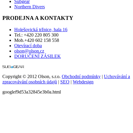
Subgear
Northern Divers
PRODEJNA A KONTAKTY
Holešovická tržnice, hala 16
Tel.: +420 220 805 300
Mob.+420 602 158 558
Otevírací doba
olson@olson.cz
DORUČENÍ ZÁSILEK
Copyright © 2012 Olson, s.r.o.
Obchodní podmínky
|
Uchovávání a
zpracovávání osobních údajů
|
SEO
|
Webdesign
googlef9d53a32845e3b0a.html