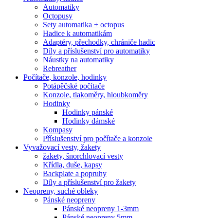
Automatiky
Octopusy
Sety automatika + octopus
Hadice k automatikám
Adaptéry, přechodky, chrániče hadic
Díly a příslušenství pro automatiky
Náustky na automatiky
Rebreather
Počítače, konzole, hodinky
Potápěčské počítače
Konzole, tlakoměry, hloubkoměry
Hodinky
Hodinky pánské
Hodinky dámské
Kompasy
Příslušenství pro počítače a konzole
Vyvažovací vesty, žakety
žakety, šnorchlovací vesty
Křídla, duše, kapsy
Backplate a popruhy
Díly a příslušenství pro žakety
Neopreny, suché obleky
Pánské neopreny
Pánské neopreny 1-3mm
Pánské neopreny 5mm