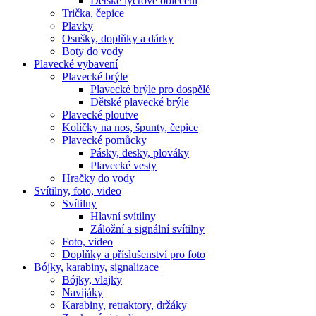
Dětské lycrové oblečení
Trička, čepice
Plavky
Osušky, doplňky a dárky
Boty do vody
Plavecké vybavení
Plavecké brýle
Plavecké brýle pro dospělé
Dětské plavecké brýle
Plavecké ploutve
Kolíčky na nos, špunty, čepice
Plavecké pomůcky
Pásky, desky, plováky
Plavecké vesty
Hračky do vody
Svítilny, foto, video
Svítilny
Hlavní svítilny
Záložní a signální svítilny
Foto, video
Doplňky a příslušenství pro foto
Bójky, karabiny, signalizace
Bójky, vlajky
Navijáky
Karabiny, retraktory, držáky