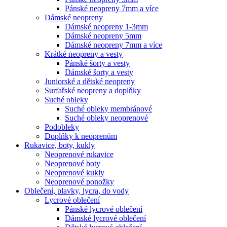
Pánské neopreny 7mm a více
Dámské neopreny
Dámské neopreny 1-3mm
Dámské neopreny 5mm
Dámské neopreny 7mm a více
Krátké neopreny a vesty
Pánské šorty a vesty
Dámské šorty a vesty
Juniorské a dětské neopreny
Surfařské neopreny a doplňky
Suché obleky
Suché obleky membránové
Suché obleky neoprenové
Podobleky
Doplňky k neoprenům
Rukavice, boty, kukly
Neoprenové rukavice
Neoprenové boty
Neoprenové kukly
Neoprenové ponožky
Oblečení, plavky, lycra, do vody
Lycrové oblečení
Pánské lycrové oblečení
Dámské lycrové oblečení