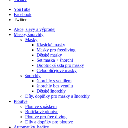
YouTube
Facebook
Twitter
Akce, slevy a výprodej
Masky, šnorchly
Masky
Klasické masky
Masky pro freediving
Dětské masky
Set maska + šnorchl
Dioptrická skla pro masky
Celoobličejové masky
šnorchly
šnorchly s ventilem
šnorchly bez ventilu
Dětské šnorchly
Díly, doplňky pro masky a šnorchly
Ploutve
Ploutve s páskem
Botičkové ploutve
Ploutve pro free diving
Díly a dopňky pro ploutve
Automatiky, hadice