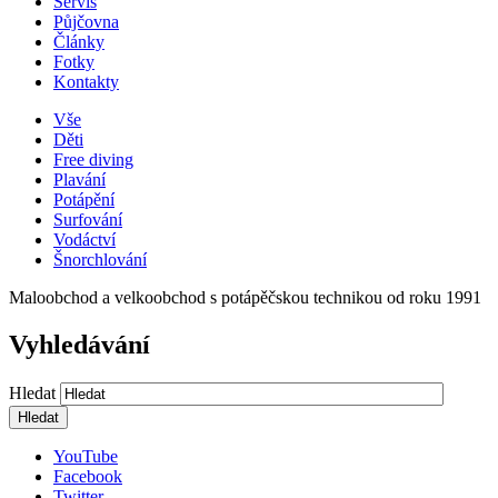
Servis
Půjčovna
Články
Fotky
Kontakty
Vše
Děti
Free diving
Plavání
Potápění
Surfování
Vodáctví
Šnorchlování
Maloobchod a velkoobchod s potápěčskou technikou od roku 1991
Vyhledávání
Hledat
YouTube
Facebook
Twitter