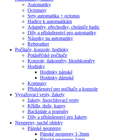
Automatiky
Octopusy
Sety automatika + octopus
Hadice k automatikám
Adaptéry, přechodky, chrániče hadic
Díly a příslušenství pro automatiky
Náustky na automatiky
Rebreather
Počítače, konzole, hodinky
Potápěčské počítače
Konzole, tlakoměry, hloubkoměry
Hodinky
Hodinky pánské
Hodinky dámské
Kompasy
Příslušenství pro počítače a konzole
Vyvažovací vesty, žakety
žakety, šnorchlovací vesty
Křídla, duše, kapsy
Backplate a popruhy
Díly a příslušenství pro žakety
Neopreny, suché obleky
Pánské neopreny
Pánské neopreny 1-3mm
Pánské neopreny 5mm