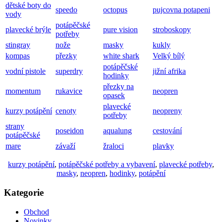
dětské boty do
speedo
octopus
pujcovna potapeni
vody
potápěčské
plavecké brýle
pure vision
stroboskopy
potřeby
stingray
nože
masky
kukly
kompas
přezky
white shark
Velký bílý
potápěčské
vodní pistole
superdry
jižní afrika
hodinky
přezky na
momentum
rukavice
neopren
opasek
plavecké
kurzy potápění
cenoty
neopreny
potřeby
strany
poseidon
aqualung
cestování
potápěčské
mare
závaží
žraloci
plavky
kurzy potápění
,
potápěčské potřeby a vybavení
,
plavecké potřeby
,
masky
,
neopren
,
hodinky
,
potápění
Kategorie
Obchod
Novinky