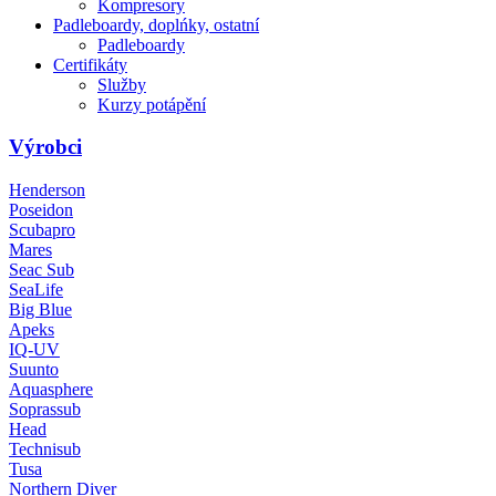
Kompresory
Padleboardy, doplńky, ostatní
Padleboardy
Certifikáty
Služby
Kurzy potápění
Výrobci
Henderson
Poseidon
Scubapro
Mares
Seac Sub
SeaLife
Big Blue
Apeks
IQ-UV
Suunto
Aquasphere
Soprassub
Head
Technisub
Tusa
Northern Diver