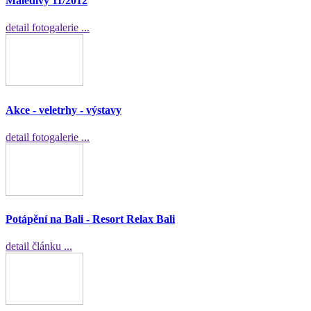
Maledivy 11/2012
detail fotogalerie ...
Akce - veletrhy - výstavy
detail fotogalerie ...
Potápění na Bali - Resort Relax Bali
detail článku ...