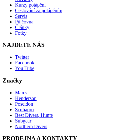
Kurzy potápění
Cestování za potápěním
Servis
Půjčovna
Články
Fotky
NAJDETE NÁS
Twitter
Facebook
You Tube
Značky
Mares
Henderson
Poseidon
Scubapro
Best Divers, Hunte
Subgear
Northern Divers
PRODEJNA A KONTAKTY