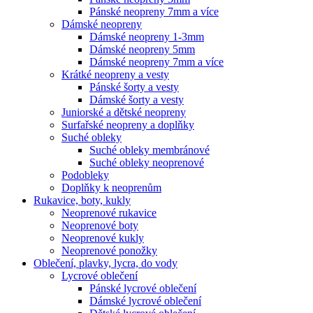
Pánské neopreny 7mm a více
Dámské neopreny
Dámské neopreny 1-3mm
Dámské neopreny 5mm
Dámské neopreny 7mm a více
Krátké neopreny a vesty
Pánské šorty a vesty
Dámské šorty a vesty
Juniorské a dětské neopreny
Surfařské neopreny a doplňky
Suché obleky
Suché obleky membránové
Suché obleky neoprenové
Podobleky
Doplňky k neoprenům
Rukavice, boty, kukly
Neoprenové rukavice
Neoprenové boty
Neoprenové kukly
Neoprenové ponožky
Oblečení, plavky, lycra, do vody
Lycrové oblečení
Pánské lycrové oblečení
Dámské lycrové oblečení