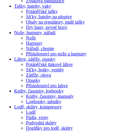
Zvuková signalizace
Tašky, batohy, vaky
Potápěčské tašky
Síťky, batohy na ploutve
Obaly na regulátory, malé tašky
Dry bagy, pevné boxy
Nože, harpuny, nářadí
Nože
Harpuny
Nářadí, chemie
Příslušenství pro nože a harpuny
Láhve, zátěže, opasky
Potápěčské tlakové láhve
Síťky, botky, ventily
Zátěže, olova
Opasky
Příslušenství pro lahve
Knihy, časopisy, logbooky
Knihy, časopisy, manualy
Logbooky, tabulky
Lodě, skútry, kompresory
Lodě
Pádla, vesty
Podvodní skútry
Doplňky pro lodě, skútry