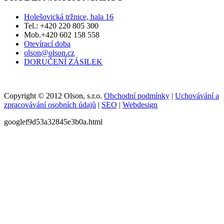
Holešovická tržnice, hala 16
Tel.: +420 220 805 300
Mob.+420 602 158 558
Otevírací doba
olson@olson.cz
DORUČENÍ ZÁSILEK
Copyright © 2012 Olson, s.r.o.
Obchodní podmínky
|
Uchovávání a
zpracovávání osobních údajů
|
SEO
|
Webdesign
googlef9d53a32845e3b0a.html