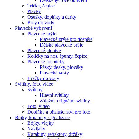
Dětské lycrové oblečení
Trička, čepice
Plavky
Osušky, doplňky a dárky
Boty do vody
Plavecké vybavení
Plavecké brýle
Plavecké brýle pro dospělé
Dětské plavecké brýle
Plavecké ploutve
Kolíčky na nos, špunty, čepice
Plavecké pomůcky
Pásky, desky, plováky
Plavecké vesty
Hračky do vody
Svítilny, foto, video
Svítilny
Hlavní svítilny
Záložní a signální svítilny
Foto, video
Doplňky a příslušenství pro foto
Bójky, karabiny, signalizace
Bójky, vlajky
Navijáky
Karabiny, retraktory, držáky