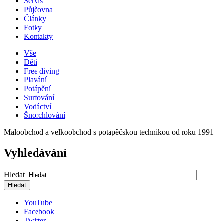
Servis
Půjčovna
Články
Fotky
Kontakty
Vše
Děti
Free diving
Plavání
Potápění
Surfování
Vodáctví
Šnorchlování
Maloobchod a velkoobchod s potápěčskou technikou od roku 1991
Vyhledávání
Hledat
YouTube
Facebook
Twitter