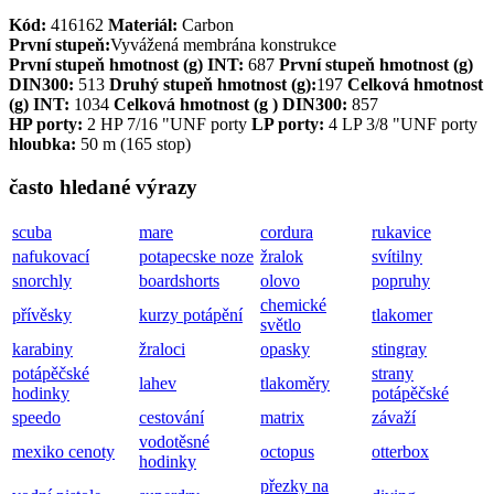
Kód:
416162
Materiál:
Carbon
První
stupeň
:
Vyvážená membrána konstrukce
První
stupeň
hmotnost (g) INT:
687
První stupeň hmotnost (g)
DIN300:
513
Druhý stupeň hmotnost (g):
197
Celková hmotnost
(g) INT:
1034
Celková hmotnost (g ) DIN300:
857
HP porty:
2 HP 7/16 "UNF porty
LP porty:
4 LP 3/8 "UNF porty
hloubka:
50 m (165 stop)
často hledané výrazy
scuba
mare
cordura
rukavice
nafukovací
potapecske noze
žralok
svítilny
snorchly
boardshorts
olovo
popruhy
chemické
přívěsky
kurzy potápění
tlakomer
světlo
karabiny
žraloci
opasky
stingray
potápěčské
strany
lahev
tlakoměry
hodinky
potápěčské
speedo
cestování
matrix
závaží
vodotěsné
mexiko cenoty
octopus
otterbox
hodinky
přezky na