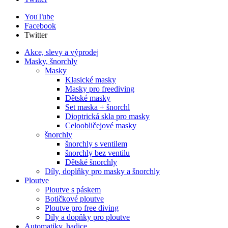
YouTube
Facebook
Twitter
Akce, slevy a výprodej
Masky, šnorchly
Masky
Klasické masky
Masky pro freediving
Dětské masky
Set maska + šnorchl
Dioptrická skla pro masky
Celoobličejové masky
šnorchly
šnorchly s ventilem
šnorchly bez ventilu
Dětské šnorchly
Díly, doplňky pro masky a šnorchly
Ploutve
Ploutve s páskem
Botičkové ploutve
Ploutve pro free diving
Díly a dopňky pro ploutve
Automatiky, hadice