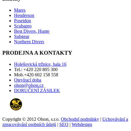
Mares
Henderson
Poseidon
Scubapro
Best Divers, Hunte
Subgear
Northern Divers
PRODEJNA A KONTAKTY
Holešovická tržnice, hala 16
Tel.: +420 220 805 300
Mob.+420 602 158 558
Otevírací doba
olson@olson.cz
DORUČENÍ ZÁSILEK
Copyright © 2012 Olson, s.r.o.
Obchodní podmínky
|
Uchovávání a
zpracovávání osobních údajů
|
SEO
|
Webdesign