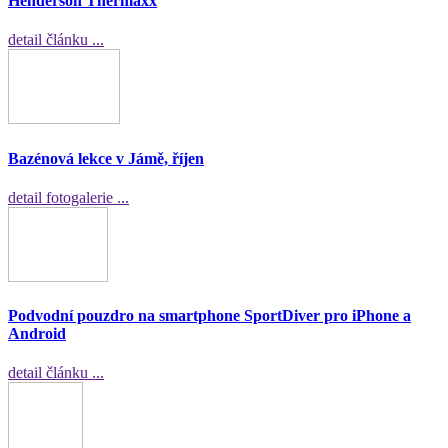
Henderson Thermaxx
detail článku ...
Bazénová lekce v Jámě, říjen
detail fotogalerie ...
Podvodní pouzdro na smartphone SportDiver pro iPhone a
Android
detail článku ...