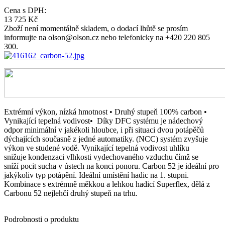
Cena s DPH:
13 725 Kč
Zboží není momentálně skladem, o dodací lhůtě se prosím
informujte na olson@olson.cz nebo telefonicky na +420 220 805
300.
E
xtrémní výkon, nízká hmotnost
• Druhý stupeň 100% carbon
•
Vynikající tepelná vodivost
•
Díky DFC systému je nádechový
odpor minimální v jakékoli hloubce, i při situaci dvou potápěčů
dýchajících současně z jedné automatiky.
(NCC) systém zvyšuje
výkon ve studené vodě.
Vynikající tepelná vodivost uhlíku
snižuje
kondenzaci vlhkosti vydechovaného vzduchu čímž se
sníží
pocit sucha v ústech na konci ponoru. Carbon 52 je ideální pro
jakýkoliv typ potápění. Ideální umístění hadic na 1. stupni.
Kombinace s extrémně měkkou a lehkou hadicí Superflex, dělá z
Carbonu 52 nejlehčí druhý stupeň na trhu.
Podrobnosti o produktu