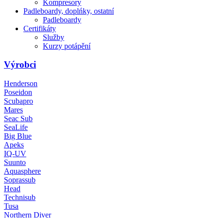
Kompresory
Padleboardy, doplńky, ostatní
Padleboardy
Certifikáty
Služby
Kurzy potápění
Výrobci
Henderson
Poseidon
Scubapro
Mares
Seac Sub
SeaLife
Big Blue
Apeks
IQ-UV
Suunto
Aquasphere
Soprassub
Head
Technisub
Tusa
Northern Diver