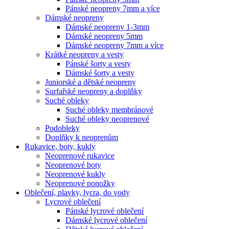
Pánské neopreny 7mm a více
Dámské neopreny
Dámské neopreny 1-3mm
Dámské neopreny 5mm
Dámské neopreny 7mm a více
Krátké neopreny a vesty
Pánské šorty a vesty
Dámské šorty a vesty
Juniorské a dětské neopreny
Surfařské neopreny a doplňky
Suché obleky
Suché obleky membránové
Suché obleky neoprenové
Podobleky
Doplňky k neoprenům
Rukavice, boty, kukly
Neoprenové rukavice
Neoprenové boty
Neoprenové kukly
Neoprenové ponožky
Oblečení, plavky, lycra, do vody
Lycrové oblečení
Pánské lycrové oblečení
Dámské lycrové oblečení