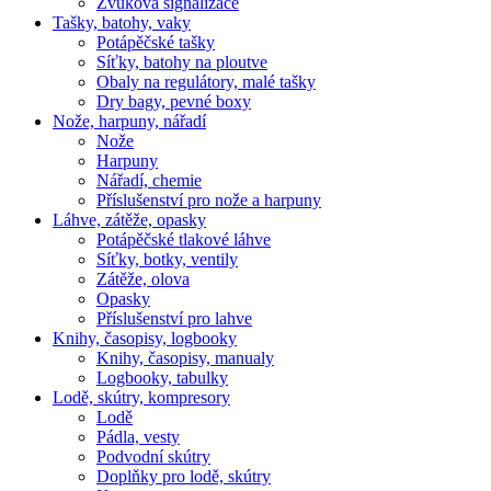
Zvuková signalizace
Tašky, batohy, vaky
Potápěčské tašky
Síťky, batohy na ploutve
Obaly na regulátory, malé tašky
Dry bagy, pevné boxy
Nože, harpuny, nářadí
Nože
Harpuny
Nářadí, chemie
Příslušenství pro nože a harpuny
Láhve, zátěže, opasky
Potápěčské tlakové láhve
Síťky, botky, ventily
Zátěže, olova
Opasky
Příslušenství pro lahve
Knihy, časopisy, logbooky
Knihy, časopisy, manualy
Logbooky, tabulky
Lodě, skútry, kompresory
Lodě
Pádla, vesty
Podvodní skútry
Doplňky pro lodě, skútry