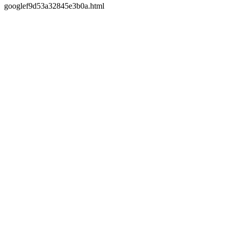
googlef9d53a32845e3b0a.html