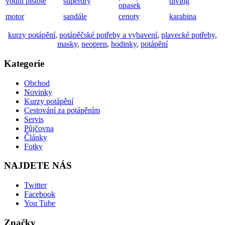
vodní pistole
superdry
diving
opasek
motor
sandále
cenoty
karabina
kurzy potápění
,
potápěčské potřeby a vybavení
,
plavecké potřeby
,
masky
,
neopren
,
hodinky
,
potápění
Kategorie
Obchod
Novinky
Kurzy potápění
Cestování za potápěním
Servis
Půjčovna
Články
Fotky
NAJDETE NÁS
Twitter
Facebook
You Tube
Značky