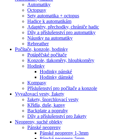
Automatiky
Octopusy
Sety automatika + octopus
Hadice k automatikám
Adaptéry, přechodky, chrániče hadic
Díly a příslušenství pro automatiky
Náustky na automatiky
Rebreather
Počítače, konzole, hodinky
Potápěčské počítače
Konzole, tlakoměry, hloubkoměry
Hodinky
Hodinky pánské
Hodinky dámské
Kompasy
Příslušenství pro počítače a konzole
Vyvažovací vesty, žakety
žakety, šnorchlovací vesty
Křídla, duše, kapsy
Backplate a popruhy
Díly a příslušenství pro žakety
Neopreny, suché obleky
Pánské neopreny
Pánské neopreny 1-3mm
Pánské neopreny 5mm