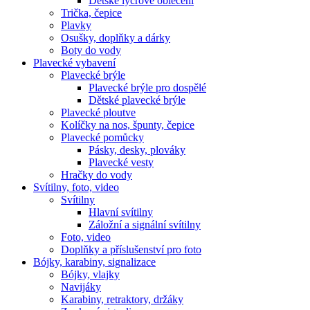
Dětské lycrové oblečení
Trička, čepice
Plavky
Osušky, doplňky a dárky
Boty do vody
Plavecké vybavení
Plavecké brýle
Plavecké brýle pro dospělé
Dětské plavecké brýle
Plavecké ploutve
Kolíčky na nos, špunty, čepice
Plavecké pomůcky
Pásky, desky, plováky
Plavecké vesty
Hračky do vody
Svítilny, foto, video
Svítilny
Hlavní svítilny
Záložní a signální svítilny
Foto, video
Doplňky a příslušenství pro foto
Bójky, karabiny, signalizace
Bójky, vlajky
Navijáky
Karabiny, retraktory, držáky