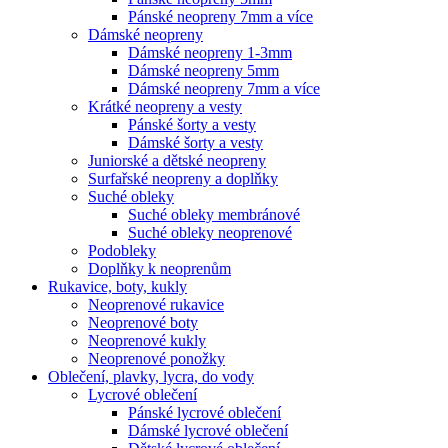
Pánské neopreny 7mm a více
Dámské neopreny
Dámské neopreny 1-3mm
Dámské neopreny 5mm
Dámské neopreny 7mm a více
Krátké neopreny a vesty
Pánské šorty a vesty
Dámské šorty a vesty
Juniorské a dětské neopreny
Surfařské neopreny a doplňky
Suché obleky
Suché obleky membránové
Suché obleky neoprenové
Podobleky
Doplňky k neoprenům
Rukavice, boty, kukly
Neoprenové rukavice
Neoprenové boty
Neoprenové kukly
Neoprenové ponožky
Oblečení, plavky, lycra, do vody
Lycrové oblečení
Pánské lycrové oblečení
Dámské lycrové oblečení