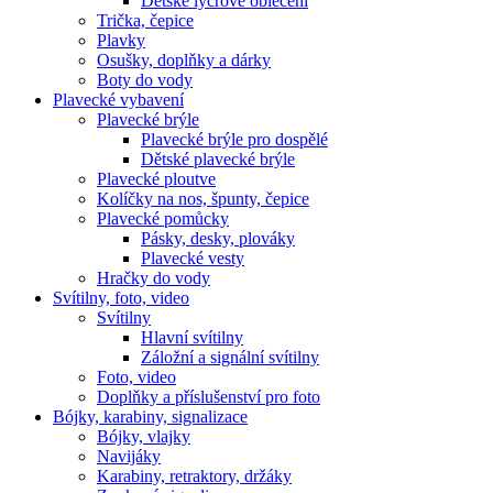
Dětské lycrové oblečení
Trička, čepice
Plavky
Osušky, doplňky a dárky
Boty do vody
Plavecké vybavení
Plavecké brýle
Plavecké brýle pro dospělé
Dětské plavecké brýle
Plavecké ploutve
Kolíčky na nos, špunty, čepice
Plavecké pomůcky
Pásky, desky, plováky
Plavecké vesty
Hračky do vody
Svítilny, foto, video
Svítilny
Hlavní svítilny
Záložní a signální svítilny
Foto, video
Doplňky a příslušenství pro foto
Bójky, karabiny, signalizace
Bójky, vlajky
Navijáky
Karabiny, retraktory, držáky