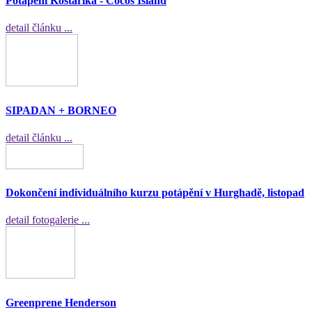
Potápění Kostarika - Cocos Island
detail článku ...
SIPADAN + BORNEO
detail článku ...
Dokončení individuálního kurzu potápění v Hurghadě, listopad
detail fotogalerie ...
Greenprene Henderson