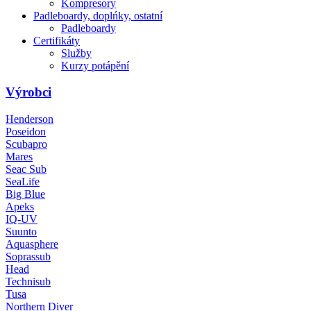
Kompresory
Padleboardy, doplńky, ostatní
Padleboardy
Certifikáty
Služby
Kurzy potápění
Výrobci
Henderson
Poseidon
Scubapro
Mares
Seac Sub
SeaLife
Big Blue
Apeks
IQ-UV
Suunto
Aquasphere
Soprassub
Head
Technisub
Tusa
Northern Diver