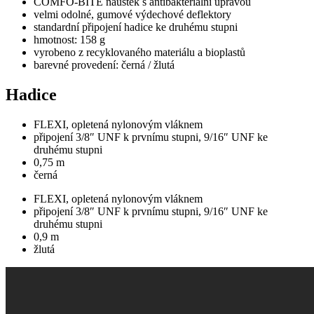
COMFO-BITE náústek s antibakteriální úpravou
velmi odolné, gumové výdechové deflektory
standardní připojení hadice ke druhému stupni
hmotnost: 158 g
vyrobeno z recyklovaného materiálu a bioplastů
barevné provedení: černá / žlutá
Hadice
FLEXI, opletená nylonovým vláknem
připojení 3/8″ UNF k prvnímu stupni, 9/16″ UNF ke
druhému stupni
0,75 m
černá
FLEXI, opletená nylonovým vláknem
připojení 3/8″ UNF k prvnímu stupni, 9/16″ UNF ke
druhému stupni
0,9 m
žlutá