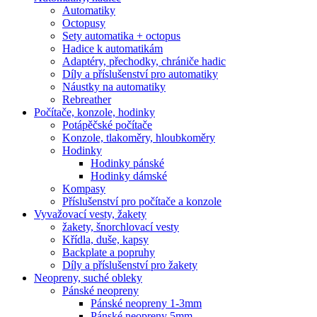
Automatiky
Octopusy
Sety automatika + octopus
Hadice k automatikám
Adaptéry, přechodky, chrániče hadic
Díly a příslušenství pro automatiky
Náustky na automatiky
Rebreather
Počítače, konzole, hodinky
Potápěčské počítače
Konzole, tlakoměry, hloubkoměry
Hodinky
Hodinky pánské
Hodinky dámské
Kompasy
Příslušenství pro počítače a konzole
Vyvažovací vesty, žakety
žakety, šnorchlovací vesty
Křídla, duše, kapsy
Backplate a popruhy
Díly a příslušenství pro žakety
Neopreny, suché obleky
Pánské neopreny
Pánské neopreny 1-3mm
Pánské neopreny 5mm