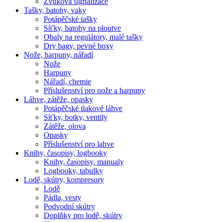
Zvuková signalizace
Tašky, batohy, vaky
Potápěčské tašky
Síťky, batohy na ploutve
Obaly na regulátory, malé tašky
Dry bagy, pevné boxy
Nože, harpuny, nářadí
Nože
Harpuny
Nářadí, chemie
Příslušenství pro nože a harpuny
Láhve, zátěže, opasky
Potápěčské tlakové láhve
Síťky, botky, ventily
Zátěže, olova
Opasky
Příslušenství pro lahve
Knihy, časopisy, logbooky
Knihy, časopisy, manualy
Logbooky, tabulky
Lodě, skútry, kompresory
Lodě
Pádla, vesty
Podvodní skútry
Doplňky pro lodě, skútry