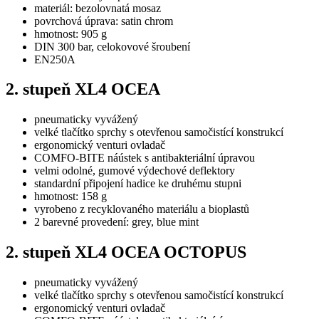
materiál: bezolovnatá mosaz
povrchová úprava: satin chrom
hmotnost: 905 g
DIN 300 bar, celokovové šroubení
EN250A
2. stupeň XL4 OCEA
pneumaticky vyvážený
velké tlačítko sprchy s otevřenou samočistící konstrukcí
ergonomický venturi ovladač
COMFO-BITE náústek s antibakteriální úpravou
velmi odolné, gumové výdechové deflektory
standardní připojení hadice ke druhému stupni
hmotnost: 158 g
vyrobeno z recyklovaného materiálu a bioplastů
2 barevné provedení: grey, blue mint
2. stupeň XL4 OCEA OCTOPUS
pneumaticky vyvážený
velké tlačítko sprchy s otevřenou samočistící konstrukcí
ergonomický venturi ovladač