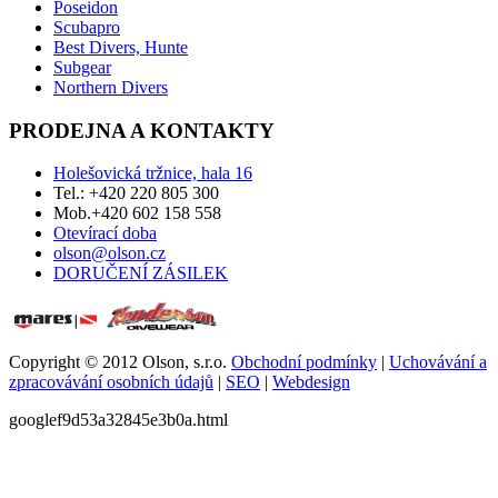
Poseidon
Scubapro
Best Divers, Hunte
Subgear
Northern Divers
PRODEJNA A KONTAKTY
Holešovická tržnice, hala 16
Tel.: +420 220 805 300
Mob.+420 602 158 558
Otevírací doba
olson@olson.cz
DORUČENÍ ZÁSILEK
Copyright © 2012 Olson, s.r.o.
Obchodní podmínky
|
Uchovávání a
zpracovávání osobních údajů
|
SEO
|
Webdesign
googlef9d53a32845e3b0a.html