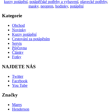
kurzy potápění
,
potápěčské potřeby a vybavení
,
plavecké potřeby
,
masky
,
neopren
,
hodinky
,
potápění
Kategorie
Obchod
Novinky
Kurzy potápění
Cestování za potápěním
Servis
Půjčovna
Články
Fotky
NAJDETE NÁS
Twitter
Facebook
You Tube
Značky
Mares
Henderson