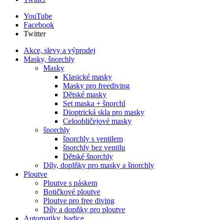
YouTube
Facebook
Twitter
Akce, slevy a výprodej
Masky, šnorchly
Masky
Klasické masky
Masky pro freediving
Dětské masky
Set maska + šnorchl
Dioptrická skla pro masky
Celoobličejové masky
šnorchly
šnorchly s ventilem
šnorchly bez ventilu
Dětské šnorchly
Díly, doplňky pro masky a šnorchly
Ploutve
Ploutve s páskem
Botičkové ploutve
Ploutve pro free diving
Díly a dopňky pro ploutve
Automatiky, hadice