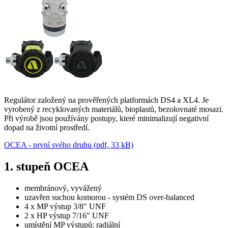
Regulátor založený na prověřených platformách DS4 a XL4. Je
vyrobený z recyklovaných materiálů, bioplastů, bezolovnaté mosazi.
Při výrobě jsou používány postupy, které minimalizují negativní
dopad na životní prostředí.
OCEA - první svého druhu (pdf, 33 kB)
1. stupeň OCEA
membránový, vyvážený
uzavřen suchou komorou - systém DS over-balanced
4 x MP výstup 3/8" UNF
2 x HP výstup 7/16" UNF
umístění MP výstupů: radiální