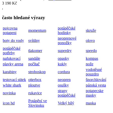
3 190 Kč
,
často hledané výrazy
pujcovna
potápěčské
momentum
skruže
potapeni
hodinky
neoprenové
boty do vody
svítilny
olovo
ponožky
potápěčské
tlakomer
superdry
speedo
potřeby
nafukovací
sandále
opasky
kompas
plavky arena
počítač
kukly
nože
vodotěsné
karabiny
stroboskop
cordura
pouzdro
testovací stitek
otterbox
neopren
šnorchlování
white shark
ploutve
osušky
pánská vesta
strany
potapecske
novinka
rukavice
potápěčské
masky
Potápění ve
icon hd
Velký bílý
maska
Slovinsku