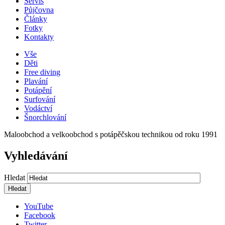
Servis
Půjčovna
Články
Fotky
Kontakty
Vše
Děti
Free diving
Plavání
Potápění
Surfování
Vodáctví
Šnorchlování
Maloobchod a velkoobchod s potápěčskou technikou od roku 1991
Vyhledávání
Hledat
YouTube
Facebook
Twitter