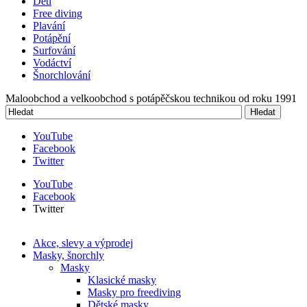
Děti
Free diving
Plavání
Potápění
Surfování
Vodáctví
Šnorchlování
Maloobchod a velkoobchod s potápěčskou technikou od roku 1991
Hledat
Vyhledávání
YouTube
Facebook
Twitter
YouTube
Facebook
Twitter
Akce, slevy a výprodej
Masky, šnorchly
Masky
Klasické masky
Masky pro freediving
Dětské masky