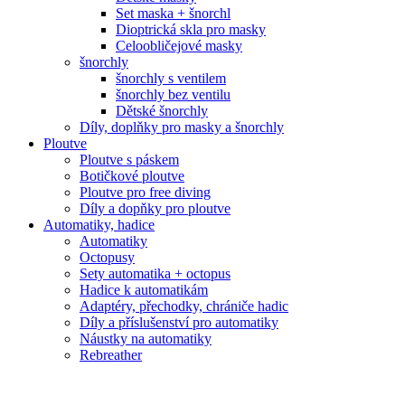
Set maska + šnorchl
Dioptrická skla pro masky
Celoobličejové masky
šnorchly
šnorchly s ventilem
šnorchly bez ventilu
Dětské šnorchly
Díly, doplňky pro masky a šnorchly
Ploutve
Ploutve s páskem
Botičkové ploutve
Ploutve pro free diving
Díly a dopňky pro ploutve
Automatiky, hadice
Automatiky
Octopusy
Sety automatika + octopus
Hadice k automatikám
Adaptéry, přechodky, chrániče hadic
Díly a příslušenství pro automatiky
Náustky na automatiky
Rebreather
Počítače, konzole, hodinky
Potápěčské počítače
Konzole, tlakoměry, hloubkoměry