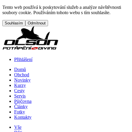
Přejít na hlavní obsah
Tento web používá k poskytování služeb a analýze návštěvnosti
soubory cookie. Používáním tohoto webu s tím souhlasíte.
Přihlášení
Domů
Obchod
Menu button
Frontend navigation
Novinky
Kurzy
Cesty
Servis
Půjčovna
Články
Fotky
Kontakty
Vše