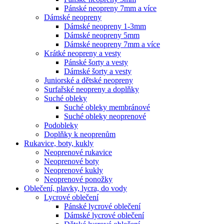
Pánské neopreny 7mm a více
Dámské neopreny
Dámské neopreny 1-3mm
Dámské neopreny 5mm
Dámské neopreny 7mm a více
Krátké neopreny a vesty
Pánské šorty a vesty
Dámské šorty a vesty
Juniorské a dětské neopreny
Surfařské neopreny a doplňky
Suché obleky
Suché obleky membránové
Suché obleky neoprenové
Podobleky
Doplňky k neoprenům
Rukavice, boty, kukly
Neoprenové rukavice
Neoprenové boty
Neoprenové kukly
Neoprenové ponožky
Oblečení, plavky, lycra, do vody
Lycrové oblečení
Pánské lycrové oblečení
Dámské lycrové oblečení