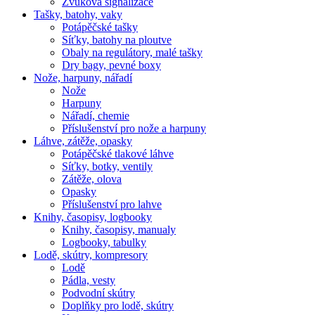
Zvuková signalizace
Tašky, batohy, vaky
Potápěčské tašky
Síťky, batohy na ploutve
Obaly na regulátory, malé tašky
Dry bagy, pevné boxy
Nože, harpuny, nářadí
Nože
Harpuny
Nářadí, chemie
Příslušenství pro nože a harpuny
Láhve, zátěže, opasky
Potápěčské tlakové láhve
Síťky, botky, ventily
Zátěže, olova
Opasky
Příslušenství pro lahve
Knihy, časopisy, logbooky
Knihy, časopisy, manualy
Logbooky, tabulky
Lodě, skútry, kompresory
Lodě
Pádla, vesty
Podvodní skútry
Doplňky pro lodě, skútry