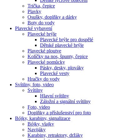
Dětské lycrové oblečení
Trička, čepice
Plavky
Osušky, doplňky a dárky
Boty do vody
Plavecké vybavení
Plavecké brýle
Plavecké brýle pro dospělé
Dětské plavecké brýle
Plavecké ploutve
Kolíčky na nos, špunty, čepice
Plavecké pomůcky
Pásky, desky, plováky
Plavecké vesty
Hračky do vody
Svítilny, foto, video
Svítilny
Hlavní svítilny
Záložní a signální svítilny
Foto, video
Doplňky a příslušenství pro foto
Bójky, karabiny, signalizace
Bójky, vlajky
Navijáky
Karabiny, retraktory, držáky