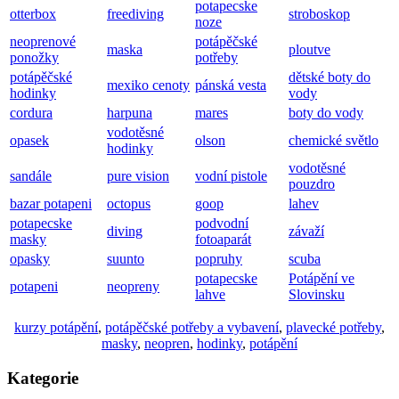
potapecske
otterbox
freediving
stroboskop
noze
neoprenové
potápěčské
maska
ploutve
ponožky
potřeby
potápěčské
dětské boty do
mexiko cenoty
pánská vesta
hodinky
vody
cordura
harpuna
mares
boty do vody
vodotěsné
opasek
olson
chemické světlo
hodinky
vodotěsné
sandále
pure vision
vodní pistole
pouzdro
bazar potapeni
octopus
goop
lahev
potapecske
podvodní
diving
závaží
masky
fotoaparát
opasky
suunto
popruhy
scuba
potapecske
Potápění ve
potapeni
neopreny
lahve
Slovinsku
kurzy potápění
,
potápěčské potřeby a vybavení
,
plavecké potřeby
,
masky
,
neopren
,
hodinky
,
potápění
Kategorie