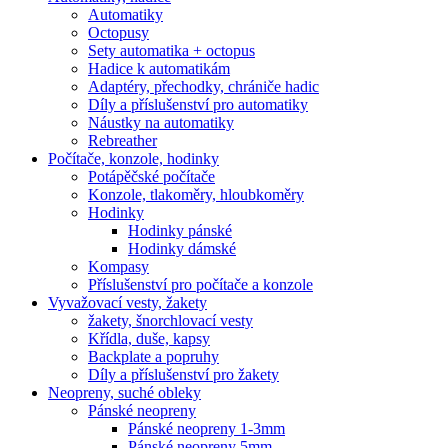
Automatiky
Octopusy
Sety automatika + octopus
Hadice k automatikám
Adaptéry, přechodky, chrániče hadic
Díly a příslušenství pro automatiky
Náustky na automatiky
Rebreather
Počítače, konzole, hodinky
Potápěčské počítače
Konzole, tlakoměry, hloubkoměry
Hodinky
Hodinky pánské
Hodinky dámské
Kompasy
Příslušenství pro počítače a konzole
Vyvažovací vesty, žakety
žakety, šnorchlovací vesty
Křídla, duše, kapsy
Backplate a popruhy
Díly a příslušenství pro žakety
Neopreny, suché obleky
Pánské neopreny
Pánské neopreny 1-3mm
Pánské neopreny 5mm