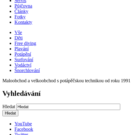
Servis
Půjčovna
Články
Fotky
Kontakty
Vše
Děti
Free diving
Plavání
Potápění
Surfování
Vodáctví
Šnorchlování
Maloobchod a velkoobchod s potápěčskou technikou od roku 1991
Vyhledávání
Hledat
YouTube
Facebook
Twitter