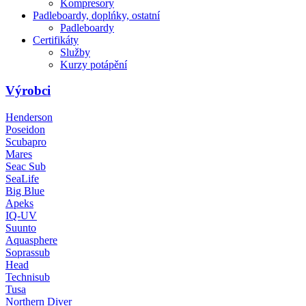
Kompresory
Padleboardy, doplńky, ostatní
Padleboardy
Certifikáty
Služby
Kurzy potápění
Výrobci
Henderson
Poseidon
Scubapro
Mares
Seac Sub
SeaLife
Big Blue
Apeks
IQ-UV
Suunto
Aquasphere
Soprassub
Head
Technisub
Tusa
Northern Diver