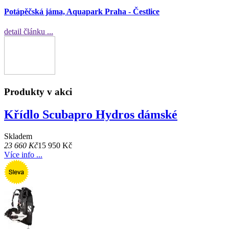
Potápěčská jáma, Aquapark Praha - Čestlice
detail článku ...
Produkty v akci
Křídlo Scubapro Hydros dámské
Skladem
23 660 Kč
15 950 Kč
Více info ...