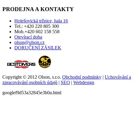
PRODEJNA A KONTAKTY
Holešovická tržnice, hala 16
Tel.: +420 220 805 300
Mob.+420 602 158 558
Otevírací doba
olson@olson.cz
DORUČENÍ ZÁSILEK
Copyright © 2012 Olson, s.r.o.
Obchodní podmínky
|
Uchovávání a
zpracovávání osobních údajů
|
SEO
|
Webdesign
googlef9d53a32845e3b0a.html