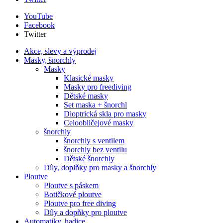
YouTube
Facebook
Twitter
Akce, slevy a výprodej
Masky, šnorchly
Masky
Klasické masky
Masky pro freediving
Dětské masky
Set maska + šnorchl
Dioptrická skla pro masky
Celoobličejové masky
šnorchly
šnorchly s ventilem
šnorchly bez ventilu
Dětské šnorchly
Díly, doplňky pro masky a šnorchly
Ploutve
Ploutve s páskem
Botičkové ploutve
Ploutve pro free diving
Díly a dopňky pro ploutve
Automatiky, hadice