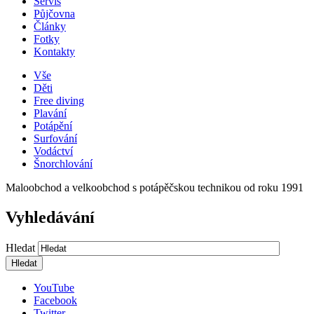
Servis
Půjčovna
Články
Fotky
Kontakty
Vše
Děti
Free diving
Plavání
Potápění
Surfování
Vodáctví
Šnorchlování
Maloobchod a velkoobchod s potápěčskou technikou od roku 1991
Vyhledávání
Hledat
YouTube
Facebook
Twitter