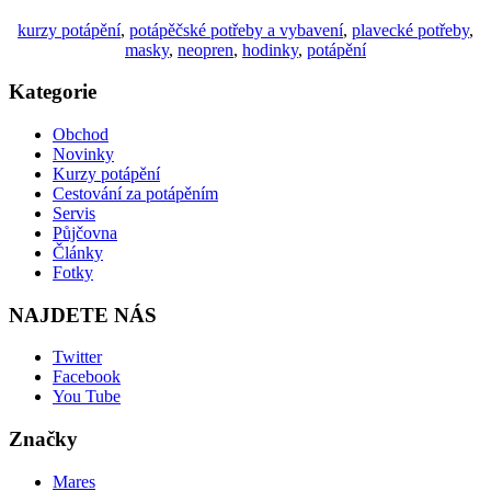
kurzy potápění
,
potápěčské potřeby a vybavení
,
plavecké potřeby
,
masky
,
neopren
,
hodinky
,
potápění
Kategorie
Obchod
Novinky
Kurzy potápění
Cestování za potápěním
Servis
Půjčovna
Články
Fotky
NAJDETE NÁS
Twitter
Facebook
You Tube
Značky
Mares