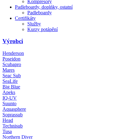
Kompresory
Padleboardy, doplńky, ostatní
Padleboardy
Certifikáty
Služby
Kurzy potápění
Výrobci
Henderson
Poseidon
Scubapro
Mares
Seac Sub
SeaLife
Big Blue
Apeks
IQ-UV
Suunto
Aquasphere
Soprassub
Head
Technisub
Tusa
Northern Diver