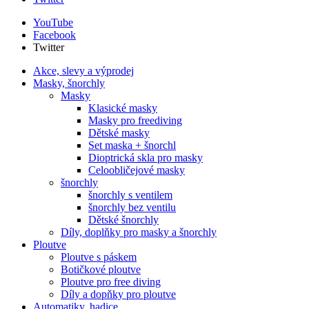
YouTube
Facebook
Twitter
Akce, slevy a výprodej
Masky, šnorchly
Masky
Klasické masky
Masky pro freediving
Dětské masky
Set maska + šnorchl
Dioptrická skla pro masky
Celoobličejové masky
šnorchly
šnorchly s ventilem
šnorchly bez ventilu
Dětské šnorchly
Díly, doplňky pro masky a šnorchly
Ploutve
Ploutve s páskem
Botičkové ploutve
Ploutve pro free diving
Díly a dopňky pro ploutve
Automatiky, hadice