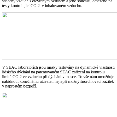
stlačený vzduch s otevřeným okruhem a jeho součástí, omezeno na
testy kontrolující CO
2
v inhalovaném vzduchu.
V SEAC laboratořích jsou masky testovány na dynamické vlastnosti
lidského dýchání na patentovaném SEAC zařízení na kontrolu
limitů CO
2
ve vzduchu při dýchání v masce. To vše nám umožňuje
nabídnout konečnému uživateli nejlepší možný šnorchlovací zážitek
v naprostém bezpečí.