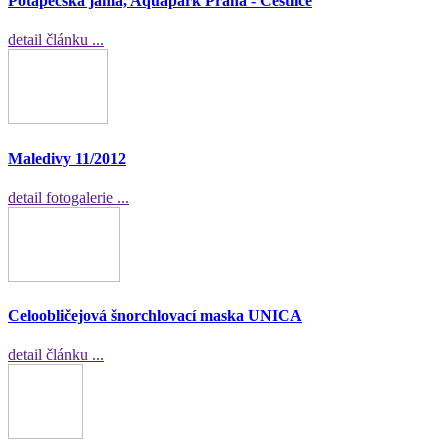
Potápěčská jáma, Aquapark Praha - Čestlice
detail článku ...
Maledivy 11/2012
detail fotogalerie ...
Celoobličejová šnorchlovací maska UNICA
detail článku ...