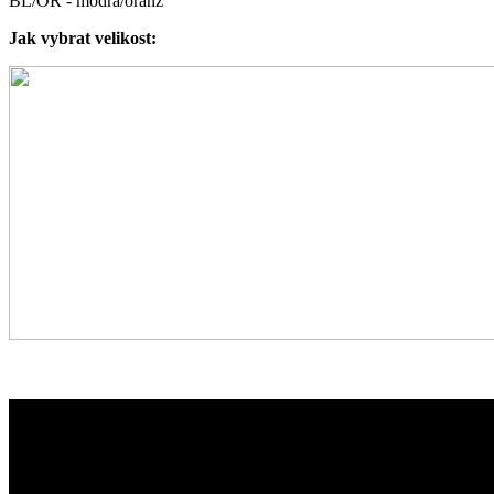
BL/OR - modrá/oranž
Jak vybrat velikost: