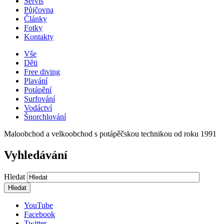
Servis
Půjčovna
Články
Fotky
Kontakty
Vše
Děti
Free diving
Plavání
Potápění
Surfování
Vodáctví
Šnorchlování
Maloobchod a velkoobchod s potápěčskou technikou od roku 1991
Vyhledávání
Hledat
YouTube
Facebook
Twitter