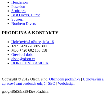
Henderson
Poseidon
Scubapro
Best Divers, Hunte
Subgear
Northern Divers
PRODEJNA A KONTAKTY
Holešovická tržnice, hala 16
Tel.: +420 220 805 300
Mob.+420 602 158 558
Otevírací doba
olson@olson.cz
DORUČENÍ ZÁSILEK
Copyright © 2012 Olson, s.r.o.
Obchodní podmínky
|
Uchovávání a
zpracovávání osobních údajů
|
SEO
|
Webdesign
googlef9d53a32845e3b0a.html