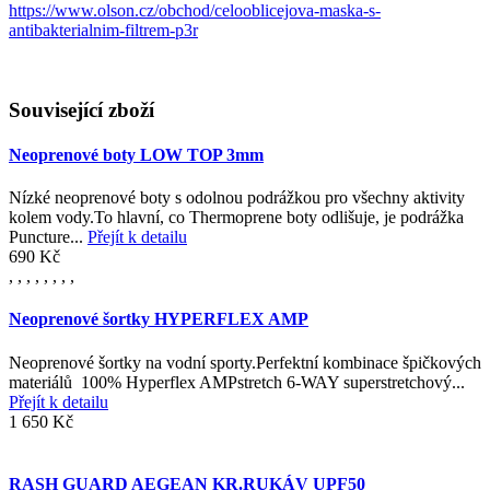
https://www.olson.cz/obchod/celooblicejova-maska-s-
antibakterialnim-filtrem-p3r
Související zboží
Neoprenové boty LOW TOP 3mm
Nízké neoprenové boty s odolnou podrážkou pro všechny aktivity
kolem vody.To hlavní, co Thermoprene boty odlišuje, je podrážka
Puncture...
Přejít k detailu
690 Kč
,
,
,
,
,
,
,
,
Neoprenové šortky HYPERFLEX AMP
Neoprenové šortky na vodní sporty.Perfektní kombinace špičkových
materiálů 100% Hyperflex AMPstretch 6-WAY superstretchový...
Přejít k detailu
1 650 Kč
RASH GUARD AEGEAN KR.RUKÁV UPF50