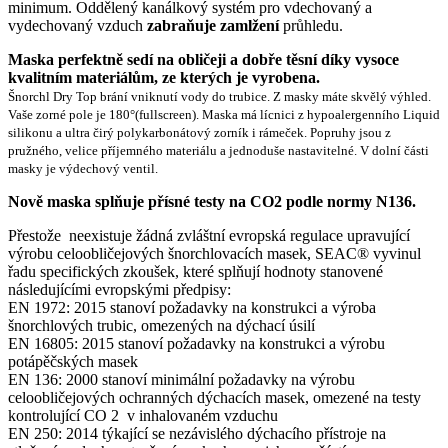
minimum. Oddělený kanálkový systém pro vdechovaný a
vydechovaný vzduch
zabraňuje zamlžení
průhledu.
Maska perfektně sedí na obličeji a dobře těsní díky vysoce
kvalitním materiálům, ze kterých je vyrobena.
Šnorchl Dry Top brání vniknutí vody do trubice. Z masky máte skvělý výhled.
Vaše zorné pole je 180°(fullscreen). Maska má lícnici z hypoalergenního Liquid
silikonu a ultra čirý polykarbonátový zorník i
rámeček
. Popruhy jsou z
pružného, velice příjemného materiálu a jednoduše nastavitelné. V dolní části
masky je výdechový ventil.
Nově maska splňuje přísné testy na CO2 podle normy N136.
Přestože neexistuje žádná zvláštní evropská regulace upravující
výrobu celoobličejových šnorchlovacích masek, SEAC® vyvinul
řadu specifických zkoušek, které splňují hodnoty stanovené
následujícími evropskými předpisy:
EN 1972: 2015 stanoví požadavky na konstrukci a výroba
šnorchlových trubic, omezených na dýchací úsilí
EN 16805: 2015 stanoví požadavky na konstrukci a výrobu
potápěčských masek
EN 136: 2000 stanoví minimální požadavky na výrobu
celoobličejových ochranných dýchacích masek, omezené na testy
kontrolující CO
2
v inhalovaném vzduchu
EN 250: 2014 týkající se nezávislého dýchacího přístroje na