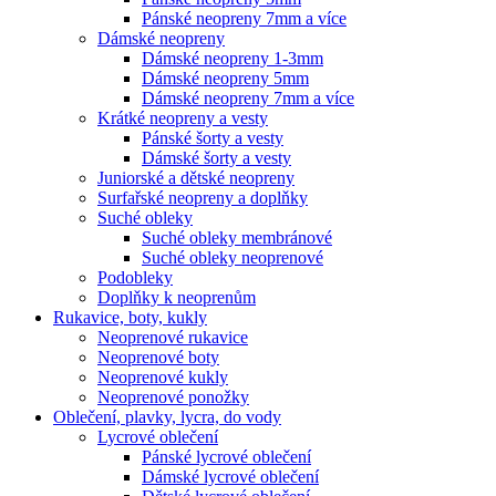
Pánské neopreny 7mm a více
Dámské neopreny
Dámské neopreny 1-3mm
Dámské neopreny 5mm
Dámské neopreny 7mm a více
Krátké neopreny a vesty
Pánské šorty a vesty
Dámské šorty a vesty
Juniorské a dětské neopreny
Surfařské neopreny a doplňky
Suché obleky
Suché obleky membránové
Suché obleky neoprenové
Podobleky
Doplňky k neoprenům
Rukavice, boty, kukly
Neoprenové rukavice
Neoprenové boty
Neoprenové kukly
Neoprenové ponožky
Oblečení, plavky, lycra, do vody
Lycrové oblečení
Pánské lycrové oblečení
Dámské lycrové oblečení