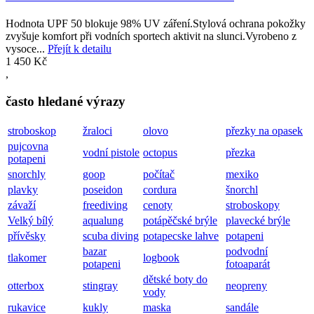
Hodnota UPF 50 blokuje 98% UV záření.Stylová ochrana pokožky
zvyšuje komfort při vodních sportech aktivit na slunci.Vyrobeno z
vysoce...
Přejít k detailu
1 450 Kč
,
často hledané výrazy
stroboskop
žraloci
olovo
přezky na opasek
pujcovna
vodní pistole
octopus
přezka
potapeni
snorchly
goop
počítač
mexiko
plavky
poseidon
cordura
šnorchl
závaží
freediving
cenoty
stroboskopy
Velký bílý
aqualung
potápěčské brýle
plavecké brýle
přívěsky
scuba diving
potapecske lahve
potapeni
bazar
podvodní
tlakomer
logbook
potapeni
fotoaparát
dětské boty do
otterbox
stingray
neopreny
vody
rukavice
kukly
maska
sandále