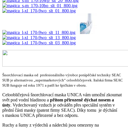
Šnorchlovací maska od profesionálního výrobce potápěčské techniky SEAC
SUB je alternativou „supermarketových“ celoobličejovek. Italská firma SEAC
SUB funguje od roku 1971 a patří ke špičkám v oboru.
Celoobličejová šnorchlovací maska UNICA vám umožní zkoumat
svět pod vodní hladinou a
přitom přirozeně dýchat nosem a
ústy
. Vydechovaný vzduch je odváděn přes speciální systém v
přední části masky (patent firmy SEAC). Díky tomu je dýchání
s maskou UNICA přirozené a bez odporu.
Ruchy a šumy z výdechů a nádechů jsou omezeny na