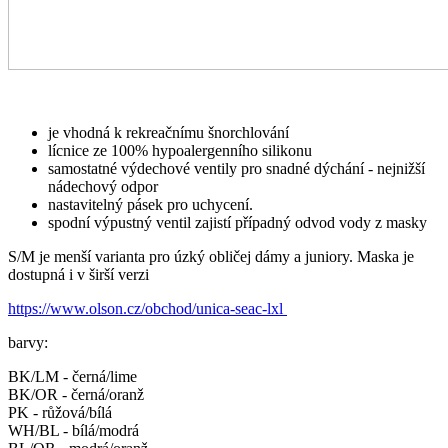
je vhodná k rekreačnímu šnorchlování
lícnice ze 100% hypoalergenního silikonu
samostatné výdechové ventily pro snadné dýchání - nejnižší
nádechový odpor
nastavitelný pásek pro uchycení.
spodní výpustný ventil zajistí případný odvod vody z masky
S/M je menší varianta pro úzký obličej dámy a juniory. Maska je
dostupná i v širší verzi
https://www.olson.cz/obchod/unica-seac-lxl
barvy:
BK/LM - černá/lime
BK/OR - černá/oranž
PK - růžová/bílá
WH/BL - bílá/modrá