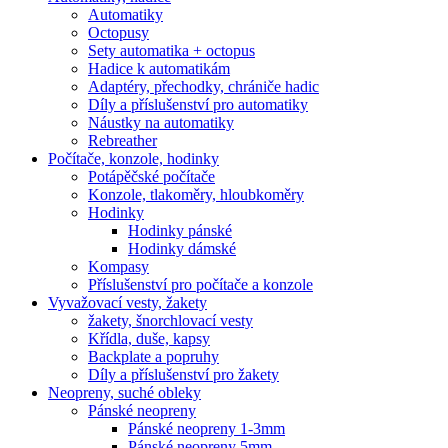
Automatiky
Octopusy
Sety automatika + octopus
Hadice k automatikám
Adaptéry, přechodky, chrániče hadic
Díly a příslušenství pro automatiky
Náustky na automatiky
Rebreather
Počítače, konzole, hodinky
Potápěčské počítače
Konzole, tlakoměry, hloubkoměry
Hodinky
Hodinky pánské
Hodinky dámské
Kompasy
Příslušenství pro počítače a konzole
Vyvažovací vesty, žakety
žakety, šnorchlovací vesty
Křídla, duše, kapsy
Backplate a popruhy
Díly a příslušenství pro žakety
Neopreny, suché obleky
Pánské neopreny
Pánské neopreny 1-3mm
Pánské neopreny 5mm