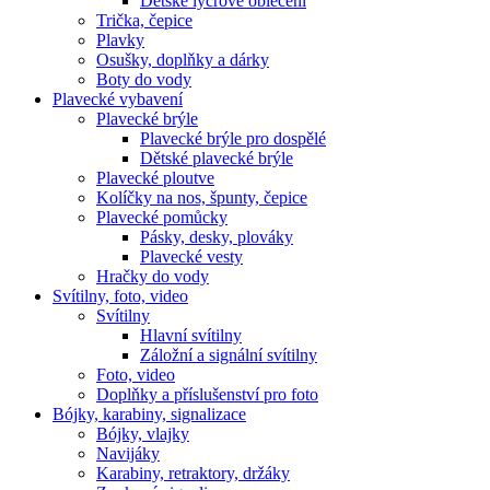
Dětské lycrové oblečení
Trička, čepice
Plavky
Osušky, doplňky a dárky
Boty do vody
Plavecké vybavení
Plavecké brýle
Plavecké brýle pro dospělé
Dětské plavecké brýle
Plavecké ploutve
Kolíčky na nos, špunty, čepice
Plavecké pomůcky
Pásky, desky, plováky
Plavecké vesty
Hračky do vody
Svítilny, foto, video
Svítilny
Hlavní svítilny
Záložní a signální svítilny
Foto, video
Doplňky a příslušenství pro foto
Bójky, karabiny, signalizace
Bójky, vlajky
Navijáky
Karabiny, retraktory, držáky