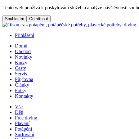
Přejít na hlavní obsah
Tento web používá k poskytování služeb a analýze návštěvnosti soubo
Přihlášení
Domů
Obchod
Menu button
Frontend navigation
Novinky
Kurzy
Cesty
Servis
Půjčovna
Články
Fotky
Kontakty
Vše
Děti
Free diving
Plavání
Potápění
Surfování