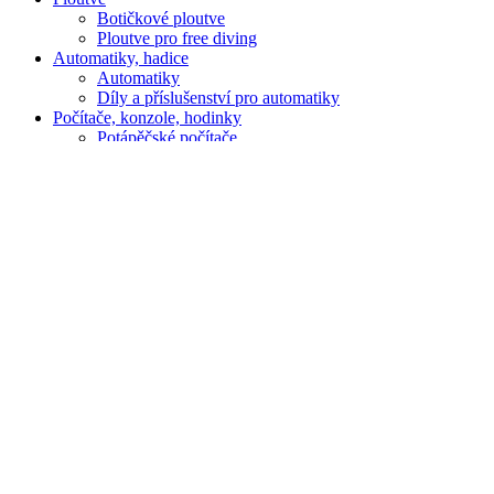
Botičkové ploutve
Ploutve pro free diving
Automatiky, hadice
Automatiky
Díly a příslušenství pro automatiky
Počítače, konzole, hodinky
Potápěčské počítače
Hodinky
Hodinky pánské
Příslušenství pro počítače a konzole
Vyvažovací vesty, žakety
Díly a příslušenství pro žakety
Neopreny, suché obleky
Pánské neopreny
Pánské neopreny 1-3mm
Pánské neopreny 5mm
Dámské neopreny
Dámské neopreny 1-3mm
Dámské neopreny 5mm
Krátké neopreny a vesty
Pánské šorty a vesty
Dámské šorty a vesty
Juniorské a dětské neopreny
Surfařské neopreny a doplňky