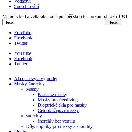
Vodáctví
Šnorchlování
Maloobchod a velkoobchod s potápěčskou technikou od roku 1991
Hledat
Vyhledávání
YouTube
Facebook
Twitter
YouTube
Facebook
Twitter
Akce, slevy a výprodej
Masky, šnorchly
Masky
Klasické masky
Masky pro freediving
Dioptrická skla pro masky
Celoobličejové masky
šnorchly
šnorchly bez ventilu
Díly, doplňky pro masky a šnorchly
Ploutve