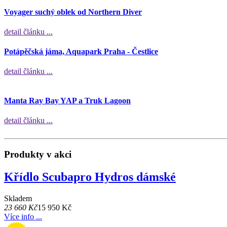
Voyager suchý oblek od Northern Diver
detail článku ...
Potápěčská jáma, Aquapark Praha - Čestlice
detail článku ...
Manta Ray Bay YAP a Truk Lagoon
detail článku ...
Produkty v akci
Křídlo Scubapro Hydros dámské
Skladem
23 660 Kč
15 950 Kč
Více info ...