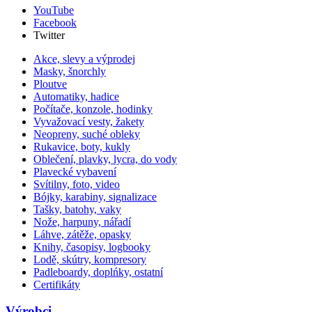
YouTube
Facebook
Twitter
Akce, slevy a výprodej
Masky, šnorchly
Ploutve
Automatiky, hadice
Počítače, konzole, hodinky
Vyvažovací vesty, žakety
Neopreny, suché obleky
Rukavice, boty, kukly
Oblečení, plavky, lycra, do vody
Plavecké vybavení
Svítilny, foto, video
Bójky, karabiny, signalizace
Tašky, batohy, vaky
Nože, harpuny, nářadí
Láhve, zátěže, opasky
Knihy, časopisy, logbooky
Lodě, skútry, kompresory
Padleboardy, doplńky, ostatní
Certifikáty
Výrobci