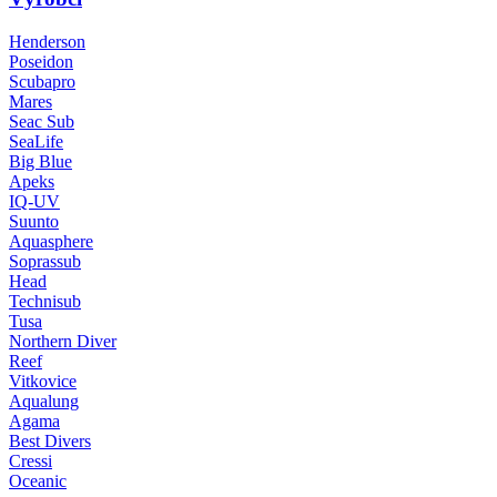
Henderson
Poseidon
Scubapro
Mares
Seac Sub
SeaLife
Big Blue
Apeks
IQ-UV
Suunto
Aquasphere
Soprassub
Head
Technisub
Tusa
Northern Diver
Reef
Vitkovice
Aqualung
Agama
Best Divers
Cressi
Oceanic