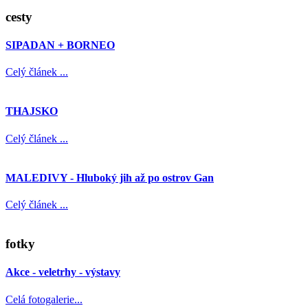
cesty
SIPADAN + BORNEO
Celý článek ...
THAJSKO
Celý článek ...
MALEDIVY - Hluboký jih až po ostrov Gan
Celý článek ...
fotky
Akce - veletrhy - výstavy
Celá fotogalerie...