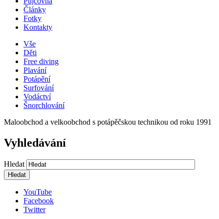
Půjčovna
Články
Fotky
Kontakty
Vše
Děti
Free diving
Plavání
Potápění
Surfování
Vodáctví
Šnorchlování
Maloobchod a velkoobchod s potápěčskou technikou od roku 1991
Vyhledávání
Hledat
YouTube
Facebook
Twitter