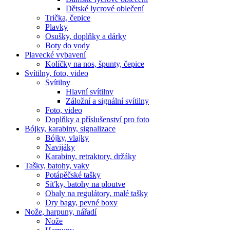
Dětské lycrové oblečení
Trička, čepice
Plavky
Osušky, doplňky a dárky
Boty do vody
Plavecké vybavení
Kolíčky na nos, špunty, čepice
Svítilny, foto, video
Svítilny
Hlavní svítilny
Záložní a signální svítilny
Foto, video
Doplňky a příslušenství pro foto
Bójky, karabiny, signalizace
Bójky, vlajky
Navijáky
Karabiny, retraktory, držáky
Tašky, batohy, vaky
Potápěčské tašky
Síťky, batohy na ploutve
Obaly na regulátory, malé tašky
Dry bagy, pevné boxy
Nože, harpuny, nářadí
Nože