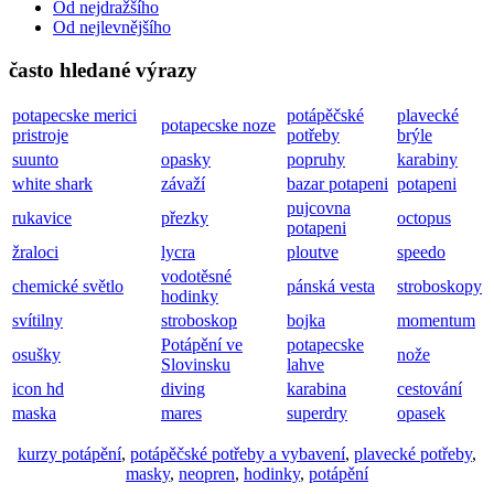
Od nejdražšího
Od nejlevnějšího
často hledané výrazy
potapecske merici
potápěčské
plavecké
potapecske noze
pristroje
potřeby
brýle
suunto
opasky
popruhy
karabiny
white shark
závaží
bazar potapeni
potapeni
pujcovna
rukavice
přezky
octopus
potapeni
žraloci
lycra
ploutve
speedo
vodotěsné
chemické světlo
pánská vesta
stroboskopy
hodinky
svítilny
stroboskop
bojka
momentum
Potápění ve
potapecske
osušky
nože
Slovinsku
lahve
icon hd
diving
karabina
cestování
maska
mares
superdry
opasek
kurzy potápění
,
potápěčské potřeby a vybavení
,
plavecké potřeby
,
masky
,
neopren
,
hodinky
,
potápění