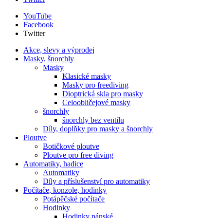
YouTube
Facebook
Twitter
Akce, slevy a výprodej
Masky, šnorchly
Masky
Klasické masky
Masky pro freediving
Dioptrická skla pro masky
Celoobličejové masky
šnorchly
šnorchly bez ventilu
Díly, doplňky pro masky a šnorchly
Ploutve
Botičkové ploutve
Ploutve pro free diving
Automatiky, hadice
Automatiky
Díly a příslušenství pro automatiky
Počítače, konzole, hodinky
Potápěčské počítače
Hodinky
Hodinky pánské