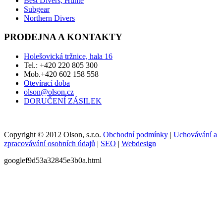
Best Divers, Hunte
Subgear
Northern Divers
PRODEJNA A KONTAKTY
Holešovická tržnice, hala 16
Tel.: +420 220 805 300
Mob.+420 602 158 558
Otevírací doba
olson@olson.cz
DORUČENÍ ZÁSILEK
Copyright © 2012 Olson, s.r.o.
Obchodní podmínky
|
Uchovávání a
zpracovávání osobních údajů
|
SEO
|
Webdesign
googlef9d53a32845e3b0a.html