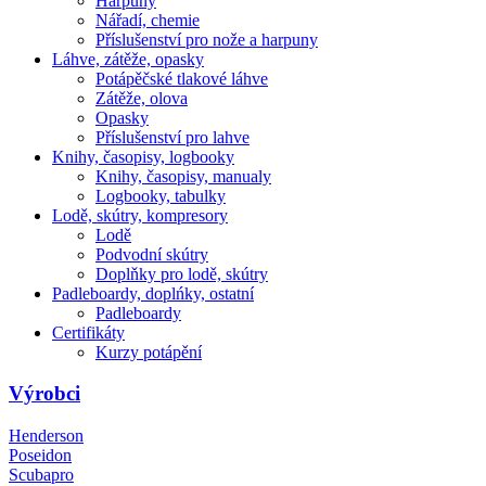
Harpuny
Nářadí, chemie
Příslušenství pro nože a harpuny
Láhve, zátěže, opasky
Potápěčské tlakové láhve
Zátěže, olova
Opasky
Příslušenství pro lahve
Knihy, časopisy, logbooky
Knihy, časopisy, manualy
Logbooky, tabulky
Lodě, skútry, kompresory
Lodě
Podvodní skútry
Doplňky pro lodě, skútry
Padleboardy, doplńky, ostatní
Padleboardy
Certifikáty
Kurzy potápění
Výrobci
Henderson
Poseidon
Scubapro