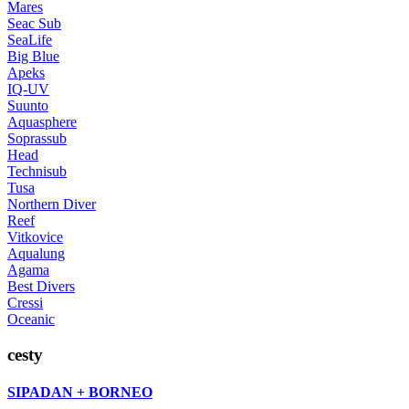
Mares
Seac Sub
SeaLife
Big Blue
Apeks
IQ-UV
Suunto
Aquasphere
Soprassub
Head
Technisub
Tusa
Northern Diver
Reef
Vitkovice
Aqualung
Agama
Best Divers
Cressi
Oceanic
cesty
SIPADAN + BORNEO