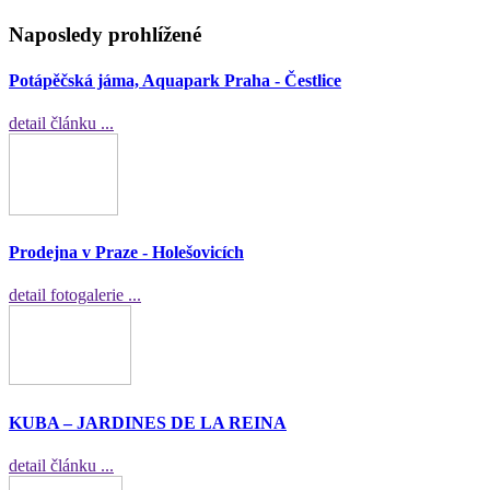
Naposledy prohlížené
Potápěčská jáma, Aquapark Praha - Čestlice
detail článku ...
Prodejna v Praze - Holešovicích
detail fotogalerie ...
KUBA – JARDINES DE LA REINA
detail článku ...