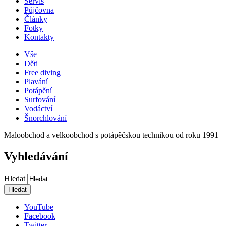
Servis
Půjčovna
Články
Fotky
Kontakty
Vše
Děti
Free diving
Plavání
Potápění
Surfování
Vodáctví
Šnorchlování
Maloobchod a velkoobchod s potápěčskou technikou od roku 1991
Vyhledávání
Hledat
YouTube
Facebook
Twitter