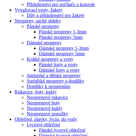
Příslušenství pro počítače a konzole
Vyvažovací vesty, žakety
Díly a příslušenství pro žakety
Neopreny, suché obleky
Pánské neopreny
Pánské neopreny 1-3mm
Pánské neopreny 5mm
Dámské neopreny
Dámské neopreny 1-3mm
Dámské neopreny 5mm
Krátké neopreny a vesty
Pánské šorty a vesty
Dámské šorty a vesty
Juniorské a dětské neopreny
Surfařské neopreny a doplňky
Doplňky k neoprenům
Rukavice, boty, kukly
Neoprenové rukavice
Neoprenové boty
Neoprenové kukly
Neoprenové ponožky
Oblečení, plavky, lycra, do vody
Lycrové oblečení
Pánské lycrové oblečení
Dámské lycrové oblečení