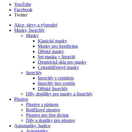
YouTube
Facebook
Twitter
Akce, slevy a výprodej
Masky, šnorchly
Masky
Klasické masky
Masky pro freediving
Dětské masky
Set maska + šnorchl
Dioptrická skla pro masky
Celoobličejové masky
šnorchly
šnorchly s ventilem
šnorchly bez ventilu
Dětské šnorchly
Díly, doplňky pro masky a šnorchly
Ploutve
Ploutve s páskem
Botičkové ploutve
Ploutve pro free diving
Díly a dopňky pro ploutve
Automatiky, hadice
Automatiky