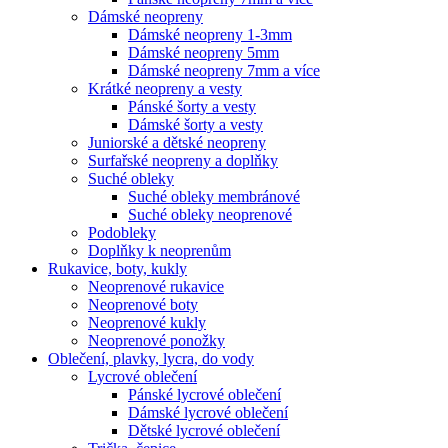
Dámské neopreny
Dámské neopreny 1-3mm
Dámské neopreny 5mm
Dámské neopreny 7mm a více
Krátké neopreny a vesty
Pánské šorty a vesty
Dámské šorty a vesty
Juniorské a dětské neopreny
Surfařské neopreny a doplňky
Suché obleky
Suché obleky membránové
Suché obleky neoprenové
Podobleky
Doplňky k neoprenům
Rukavice, boty, kukly
Neoprenové rukavice
Neoprenové boty
Neoprenové kukly
Neoprenové ponožky
Oblečení, plavky, lycra, do vody
Lycrové oblečení
Pánské lycrové oblečení
Dámské lycrové oblečení
Dětské lycrové oblečení