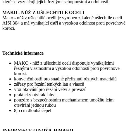
které se vyznačují jejich řeznými schopnostmi a odolností.
MAKO - NŮŽ Z UŠLECHTILÉ OCELI
Mako - nůž z ušlechtilé ocelil je vyroben z kalené ušlechtilé oceli
AISI 304 a má vynikající ostří a vysokou odolnost proti povrchové
korozi.
Technické informace
MAKO - nůž z ušlechtilé oceli disponuje vynikajícími
řeznými vlastnostmi a vysokou odolností proti povrchové
korozi.
konvenční ostří pro snadné přeříznutí různých materiálů
zářezy pro řezání tenkých lan a vlasců
vroubkování pro řezání větví a provazů
praktický otvírák lahví
pouzdro s bezpečnostním mechanismem umožňujícím
otevírání jednou rukou
8,5 cm dlouhá čepel
INFORMACE O NOŽÍCH MAKO