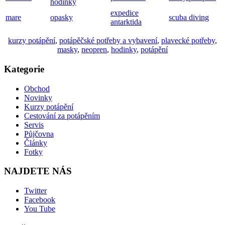
hodinky
expedice
mare
opasky
scuba diving
antarktida
kurzy potápění
,
potápěčské potřeby a vybavení
,
plavecké potřeby
,
masky
,
neopren
,
hodinky
,
potápění
Kategorie
Obchod
Novinky
Kurzy potápění
Cestování za potápěním
Servis
Půjčovna
Články
Fotky
NAJDETE NÁS
Twitter
Facebook
You Tube