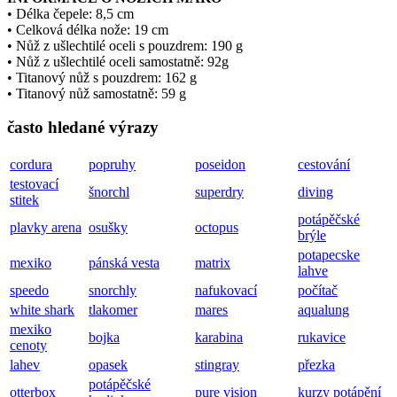
• Délka čepele: 8,5 cm
• Celková délka nože: 19 cm
• Nůž z ušlechtilé oceli s pouzdrem: 190 g
• Nůž z ušlechtilé oceli samostatně: 92g
• Titanový nůž s pouzdrem: 162 g
• Titanový nůž samostatně: 59 g
často hledané výrazy
cordura
popruhy
poseidon
cestování
testovací
šnorchl
superdry
diving
stitek
potápěčské
plavky arena
osušky
octopus
brýle
potapecske
mexiko
pánská vesta
matrix
lahve
speedo
snorchly
nafukovací
počítač
white shark
tlakomer
mares
aqualung
mexiko
bojka
karabina
rukavice
cenoty
lahev
opasek
stingray
přezka
potápěčské
otterbox
pure vision
kurzy potápění