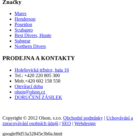
Značky
Mares
Henderson
Poseidon
Scubapro
Best Divers, Hunte
Subgear
Northern Divers
PRODEJNA A KONTAKTY
Holešovická tržnice, hala 16
Tel.: +420 220 805 300
Mob.+420 602 158 558
Otevírací doba
olson@olson.cz
DORUČENÍ ZÁSILEK
Copyright © 2012 Olson, s.r.o.
Obchodní podmínky
|
Uchovávání a
zpracovávání osobních údajů
|
SEO
|
Webdesign
googlef9d53a32845e3b0a.html