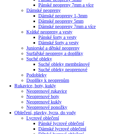
Pánské neopreny 7mm a více
Dámské neopreny
Dámské neopreny 1-3mm
Dámské neopreny 5mm
Dámské neopreny 7mm a více
Krátké neopreny a vesty
Pánské šorty a vesty
Dámské šorty a vesty
Juniorské a dětské neopreny
Surfařské neopreny a doplňky
Suché obleky
Suché obleky membránové
Suché obleky neoprenové
Podobleky
Doplňky k neoprenům
Rukavice, boty, kukly
Neoprenové rukavice
Neoprenové boty
Neoprenové kukly
Neoprenové ponožky
Oblečení, plavky, lycra, do vody
Lycrové oblečení
Pánské lycrové oblečení
Dámské lycrové oblečení