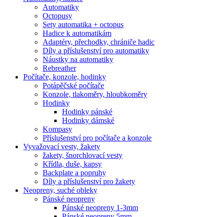
Automatiky
Octopusy
Sety automatika + octopus
Hadice k automatikám
Adaptéry, přechodky, chrániče hadic
Díly a příslušenství pro automatiky
Náustky na automatiky
Rebreather
Počítače, konzole, hodinky
Potápěčské počítače
Konzole, tlakoměry, hloubkoměry
Hodinky
Hodinky pánské
Hodinky dámské
Kompasy
Příslušenství pro počítače a konzole
Vyvažovací vesty, žakety
žakety, šnorchlovací vesty
Křídla, duše, kapsy
Backplate a popruhy
Díly a příslušenství pro žakety
Neopreny, suché obleky
Pánské neopreny
Pánské neopreny 1-3mm
Pánské neopreny 5mm