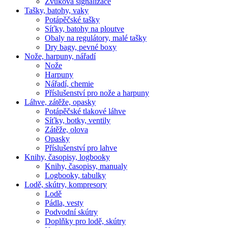
Zvuková signalizace
Tašky, batohy, vaky
Potápěčské tašky
Síťky, batohy na ploutve
Obaly na regulátory, malé tašky
Dry bagy, pevné boxy
Nože, harpuny, nářadí
Nože
Harpuny
Nářadí, chemie
Příslušenství pro nože a harpuny
Láhve, zátěže, opasky
Potápěčské tlakové láhve
Síťky, botky, ventily
Zátěže, olova
Opasky
Příslušenství pro lahve
Knihy, časopisy, logbooky
Knihy, časopisy, manualy
Logbooky, tabulky
Lodě, skútry, kompresory
Lodě
Pádla, vesty
Podvodní skútry
Doplňky pro lodě, skútry