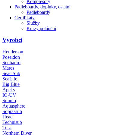
Kompresory
Padleboardy, doplńky, ostatní
Padleboardy
Certifikáty
Služby
Kurzy potápění
Výrobci
Henderson
Poseidon
Scubapro
Mares
Seac Sub
SeaLife
Big Blue
Apeks
IQ-UV
Suunto
Aquasphere
Soprassub
Head
Technisub
Tusa
Northern Diver