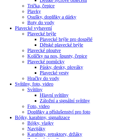
Dětské lycrové oblečení
Trička, čepice
Plavky
Osušky, doplňky a dárky
Boty do vody
Plavecké vybavení
Plavecké brýle
Plavecké brýle pro dospělé
Dětské plavecké brýle
Plavecké ploutve
Kolíčky na nos, špunty, čepice
Plavecké pomůcky
Pásky, desky, plováky
Plavecké vesty
Hračky do vody
Svítilny, foto, video
Svítilny
Hlavní svítilny
Záložní a signální svítilny
Foto, video
Doplňky a příslušenství pro foto
Bójky, karabiny, signalizace
Bójky, vlajky
Navijáky
Karabiny, retraktory, držáky