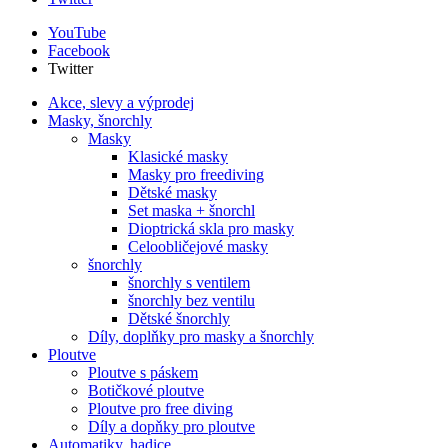
YouTube
Facebook
Twitter
Akce, slevy a výprodej
Masky, šnorchly
Masky
Klasické masky
Masky pro freediving
Dětské masky
Set maska + šnorchl
Dioptrická skla pro masky
Celoobličejové masky
šnorchly
šnorchly s ventilem
šnorchly bez ventilu
Dětské šnorchly
Díly, doplňky pro masky a šnorchly
Ploutve
Ploutve s páskem
Botičkové ploutve
Ploutve pro free diving
Díly a dopňky pro ploutve
Automatiky, hadice