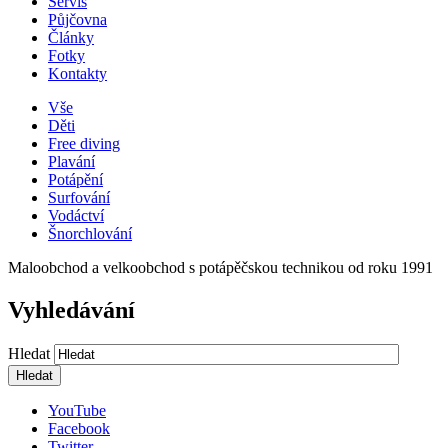
Servis
Půjčovna
Články
Fotky
Kontakty
Vše
Děti
Free diving
Plavání
Potápění
Surfování
Vodáctví
Šnorchlování
Maloobchod a velkoobchod s potápěčskou technikou od roku 1991
Vyhledávání
Hledat
YouTube
Facebook
Twitter