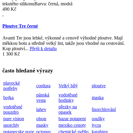
tekutého silikonuBarva: černá, modrá
490 Kč
,
Ploutve Tre černé
Avanti Tre jsou lehké, výkonné a cenově výhodné ploutve. Mají
měkkou botu a středně velký list, takže jsou vhodné na cestování.
Kop ploutví...
Přejít k detailu
1 300 Kč
často hledané výrazy
plavecké
cordura
Velký bílý
ploutve
potřeby
pánská
vodotěsné
bojka
maska
vesta
hodinky
vodotěsné
přezky na
lahev
šnorchlování
pouzdro
opasek
pure vision
olson
bazar potapeni
osušky
snorchly
masky
mexiko cenoty
lycra
potapecske noze
octopus
chemické světlo
karabiny