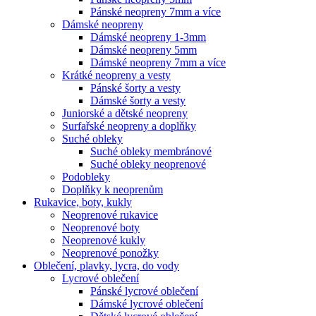
Pánské neopreny 7mm a více
Dámské neopreny
Dámské neopreny 1-3mm
Dámské neopreny 5mm
Dámské neopreny 7mm a více
Krátké neopreny a vesty
Pánské šorty a vesty
Dámské šorty a vesty
Juniorské a dětské neopreny
Surfařské neopreny a doplňky
Suché obleky
Suché obleky membránové
Suché obleky neoprenové
Podobleky
Doplňky k neoprenům
Rukavice, boty, kukly
Neoprenové rukavice
Neoprenové boty
Neoprenové kukly
Neoprenové ponožky
Oblečení, plavky, lycra, do vody
Lycrové oblečení
Pánské lycrové oblečení
Dámské lycrové oblečení