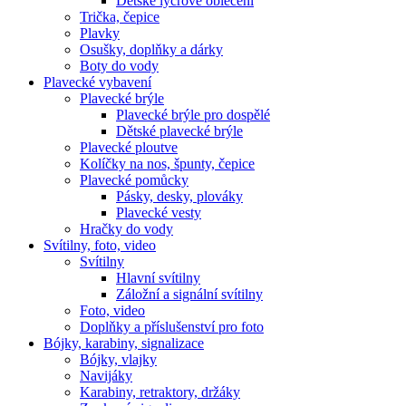
Dětské lycrové oblečení
Trička, čepice
Plavky
Osušky, doplňky a dárky
Boty do vody
Plavecké vybavení
Plavecké brýle
Plavecké brýle pro dospělé
Dětské plavecké brýle
Plavecké ploutve
Kolíčky na nos, špunty, čepice
Plavecké pomůcky
Pásky, desky, plováky
Plavecké vesty
Hračky do vody
Svítilny, foto, video
Svítilny
Hlavní svítilny
Záložní a signální svítilny
Foto, video
Doplňky a příslušenství pro foto
Bójky, karabiny, signalizace
Bójky, vlajky
Navijáky
Karabiny, retraktory, držáky