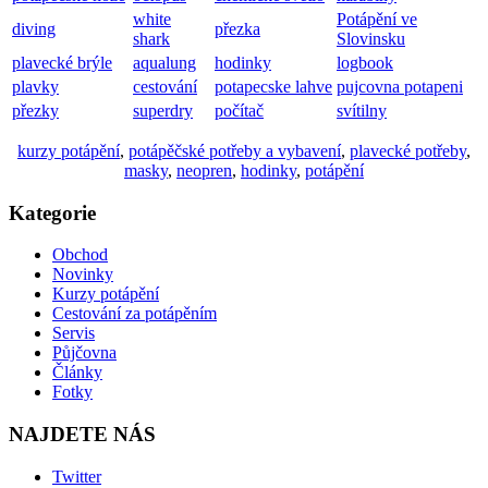
white
Potápění ve
diving
přezka
shark
Slovinsku
plavecké brýle
aqualung
hodinky
logbook
plavky
cestování
potapecske lahve
pujcovna potapeni
přezky
superdry
počítač
svítilny
kurzy potápění
,
potápěčské potřeby a vybavení
,
plavecké potřeby
,
masky
,
neopren
,
hodinky
,
potápění
Kategorie
Obchod
Novinky
Kurzy potápění
Cestování za potápěním
Servis
Půjčovna
Články
Fotky
NAJDETE NÁS
Twitter