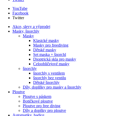
YouTube
Facebook
Twitter
Akce, slevy a výprodej
Masky, šnorchly
Masky
Klasické masky
Masky pro freediving
Dětské masky
Set maska + šnorchl
Dioptrická skla pro masky
Celoobličejové masky
šnorchly
šnorchly s ventilem
šnorchly bez ventilu
Dětské šnorchly
Díly, doplňky pro masky a šnorchly
Ploutve
Ploutve s páskem
Botičkové ploutve
Ploutve pro free diving
Díly a dopňky pro ploutve
Automatiky, hadice