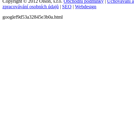
Copyright © 2012 Olson, s.r.o.
Obchodní podmínky
|
Uchovávání a
zpracovávání osobních údajů
|
SEO
|
Webdesign
googlef9d53a32845e3b0a.html