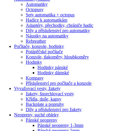
Automatiky
Octopusy
Sety automatika + octopus
Hadice k automatikám
Adaptéry, přechodky, chrániče hadic
Díly a příslušenství pro automatiky
Náustky na automatiky
Rebreather
Počítače, konzole, hodinky
Potápěčské počítače
Konzole, tlakoměry, hloubkoměry
Hodinky
Hodinky pánské
Hodinky dámské
Kompasy
Příslušenství pro počítače a konzole
Vyvažovací vesty, žakety
žakety, šnorchlovací vesty
Křídla, duše, kapsy
Backplate a popruhy
Díly a příslušenství pro žakety
Neopreny, suché obleky
Pánské neopreny
Pánské neopreny 1-3mm
Pánské neopreny 5mm