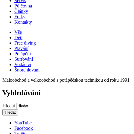
Servis
Půjčovna
Články
Fotky
Kontakty
Vše
Děti
Free diving
Plavání
Potápění
Surfování
Vodáctví
Šnorchlování
Maloobchod a velkoobchod s potápěčskou technikou od roku 1991
Vyhledávání
Hledat
YouTube
Facebook
Twitter