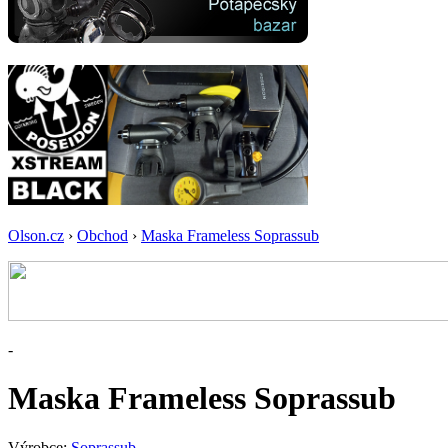
Olson.cz
›
Obchod
›
Maska Frameless Soprassub
-
Maska Frameless Soprassub
Výrobce:
Soprassub