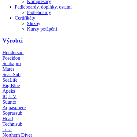
Kompresory
Padleboardy, doplńky, ostatní
Padleboardy
Certifikáty
Služby
Kurzy potápění
Výrobci
Henderson
Poseidon
Scubapro
Mares
Seac Sub
SeaLife
Big Blue
Apeks
IQ-UV
Suunto
Aquasphere
Soprassub
Head
Technisub
Tusa
Northern Diver