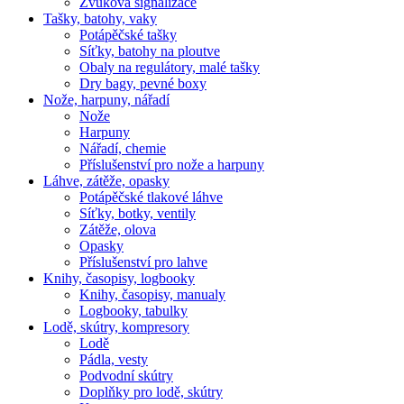
Zvuková signalizace
Tašky, batohy, vaky
Potápěčské tašky
Síťky, batohy na ploutve
Obaly na regulátory, malé tašky
Dry bagy, pevné boxy
Nože, harpuny, nářadí
Nože
Harpuny
Nářadí, chemie
Příslušenství pro nože a harpuny
Láhve, zátěže, opasky
Potápěčské tlakové láhve
Síťky, botky, ventily
Zátěže, olova
Opasky
Příslušenství pro lahve
Knihy, časopisy, logbooky
Knihy, časopisy, manualy
Logbooky, tabulky
Lodě, skútry, kompresory
Lodě
Pádla, vesty
Podvodní skútry
Doplňky pro lodě, skútry