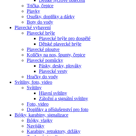
Dětské lycrové oblečení
Trička, čepice
Plavky
Osušky, doplňky a dárky
Boty do vody
Plavecké vybavení
Plavecké brýle
Plavecké brýle pro dospělé
Dětské plavecké brýle
Plavecké ploutve
Kolíčky na nos, špunty, čepice
Plavecké pomůcky
Pásky, desky, plováky
Plavecké vesty
Hračky do vody
Svítilny, foto, video
Svítilny
Hlavní svítilny
Záložní a signální svítilny
Foto, video
Doplňky a příslušenství pro foto
Bójky, karabiny, signalizace
Bójky, vlajky
Navijáky
Karabiny, retraktory, držáky