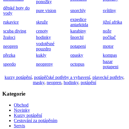
ponožky
dětské boty do
pure vision
snorchly
svítilny
vody
expedice
rukavice
skruže
jižní afrika
antarktida
scuba diving
cenoty
karabiny
nože
žraloci
hodinky
šnorchl
počítač
vodotěsné
neopren
potapeni
motor
pouzdro
přezka
kukly
opasky
kompas
bazar
speedo
neopreny
octopus
potapeni
kurzy potápění
,
potápěčské potřeby a vybavení
,
plavecké potřeby
,
masky
,
neopren
,
hodinky
,
potápění
Kategorie
Obchod
Novinky
Kurzy potápění
Cestování za potápěním
Servis