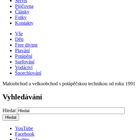
Servis
Půjčovna
Články
Fotky
Kontakty
Vše
Děti
Free diving
Plavání
Potápění
Surfování
Vodáctví
Šnorchlování
Maloobchod a velkoobchod s potápěčskou technikou od roku 1991
Vyhledávání
Hledat
YouTube
Facebook
Twitter