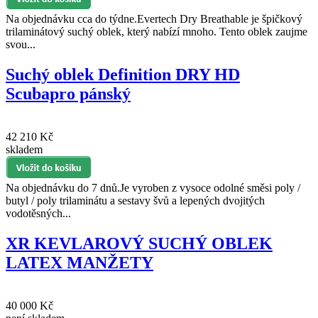
Na objednávku cca do týdne.Evertech Dry Breathable je špičkový
trilaminátový suchý oblek, který nabízí mnoho. Tento oblek zaujme
svou...
Suchý oblek Definition DRY HD
Scubapro pánský
42 210 Kč
skladem
Na objednávku do 7 dnů.Je vyroben z vysoce odolné směsi poly /
butyl / poly trilaminátu a sestavy švů a lepených dvojitých
vodotěsných...
XR KEVLAROVÝ SUCHÝ OBLEK
LATEX MANŽETY
40 000 Kč