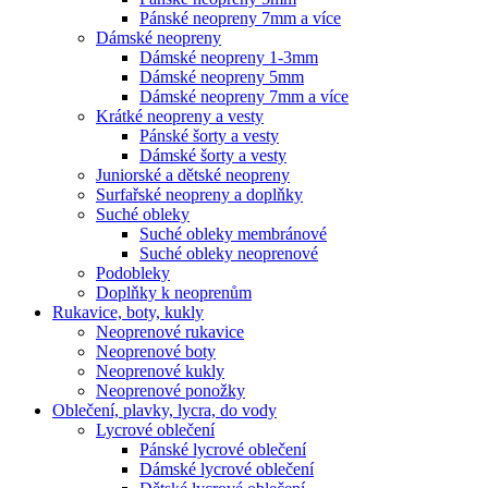
Pánské neopreny 7mm a více
Dámské neopreny
Dámské neopreny 1-3mm
Dámské neopreny 5mm
Dámské neopreny 7mm a více
Krátké neopreny a vesty
Pánské šorty a vesty
Dámské šorty a vesty
Juniorské a dětské neopreny
Surfařské neopreny a doplňky
Suché obleky
Suché obleky membránové
Suché obleky neoprenové
Podobleky
Doplňky k neoprenům
Rukavice, boty, kukly
Neoprenové rukavice
Neoprenové boty
Neoprenové kukly
Neoprenové ponožky
Oblečení, plavky, lycra, do vody
Lycrové oblečení
Pánské lycrové oblečení
Dámské lycrové oblečení