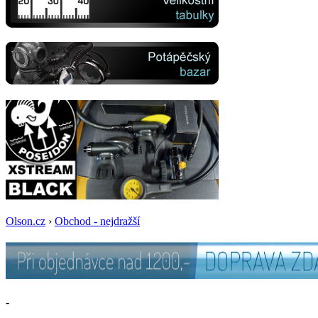
Olson.cz
›
Obchod - nejdražší
-