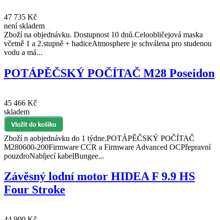
47 735 Kč
není skladem
Zboží na objednávku. Dostupnost 10 dnů.Celoobličejová maska
včetně 1 a 2.stupně + hadiceAtmosphere je schválena pro studenou
vodu a má...
POTÁPĚČSKÝ POČÍTAČ M28 Poseidon
45 466 Kč
skladem
Zboží n aobjednávku do 1 týdne.POTÁPĚČSKÝ POČÍTAČ
M280600-200Firmware CCR a Firmware Advanced OCPřepravní
pouzdroNabíjecí kabelBungee...
Závěsný lodní motor HIDEA F 9.9 HS
Four Stroke
44 900 Kč