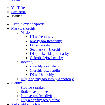
YouTube
Facebook
Twitter
Akce, slevy a výprodej
Masky, šnorchly
Masky
Klasické masky
Masky pro freediving
Dětské masky
Set maska + šnorchl
Dioptrická skla pro masky
Celoobličejové masky
šnorchly
šnorchly s ventilem
šnorchly bez ventilu
Dětské šnorchly
Díly, doplňky pro masky a šnorchly
Ploutve
Ploutve s páskem
Botičkové ploutve
Ploutve pro free diving
Díly a dopňky pro ploutve
Automatiky, hadice