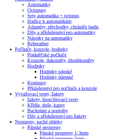
Automatiky
Octopusy
Sety automatika + octopus
Hadice k automatikám
Adaptéry, přechodky, chrániče hadic
Díly a příslušenství pro automatiky
Náustky na automatiky
Rebreather
Počítače, konzole, hodinky
Potápěčské počítače
Konzole, tlakoměry, hloubkoměry
Hodinky
Hodinky pánské
Hodinky dámské
Kompasy
Příslušenství pro počítače a konzole
Vyvažovací vesty, žakety
žakety, šnorchlovací vesty
Křídla, duše, kapsy
Backplate a popruhy
Díly a příslušenství pro žakety
Neopreny, suché obleky
Pánské neopreny
Pánské neopreny 1-3mm
Pánské neopreny 5mm