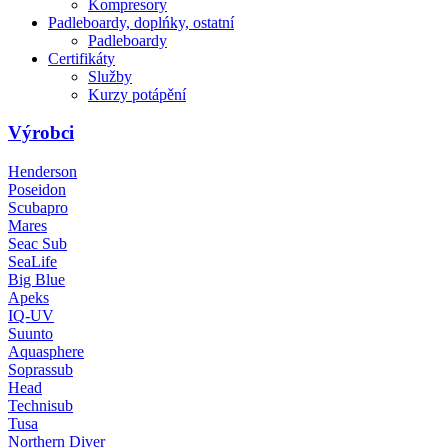
Kompresory
Padleboardy, doplńky, ostatní
Padleboardy
Certifikáty
Služby
Kurzy potápění
Výrobci
Henderson
Poseidon
Scubapro
Mares
Seac Sub
SeaLife
Big Blue
Apeks
IQ-UV
Suunto
Aquasphere
Soprassub
Head
Technisub
Tusa
Northern Diver