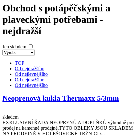
Obchod s potápěčskými a
plaveckými potřebami -
nejdražší
Jen skladem
TOP
Od nejdražšího
Od nejlevnějšího
Od nejdražšího
Od nejlevnějšího
Neoprenová kukla Thermaxx 5/3mm
skladem
EXKLUSIVNÍ ŘADA NEOPRENŮ A DOPLŇKŮ výhradně pro
prodej na kamenné prodejně.TYTO OBLEKY JSOU SKLADEM
NA PRODEJNĚ V HOLEŠOVICKÉ TRŽNICI /...