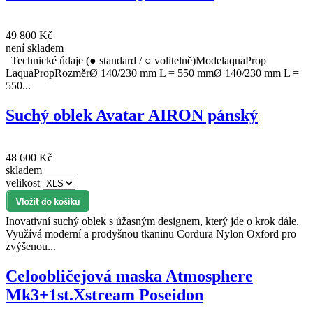
49 800 Kč
není skladem
Technické údaje (● standard / ○ volitelně)ModelaquaProp
LaquaPropRozměrØ 140/230 mm L = 550 mmØ 140/230 mm L =
550...
Suchý oblek Avatar AIRON pánský
48 600 Kč
skladem
velikost
Inovativní suchý oblek s úžasným designem, který jde o krok dále.
Využívá moderní a prodyšnou tkaninu Cordura Nylon Oxford pro
zvýšenou...
Celoobličejová maska Atmosphere
Mk3+1st.Xstream Poseidon