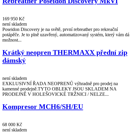
Rebreather Poseidon Discovery MkVI
169 950 Kč
není skladem
Poseidon Discovery je na světě, první rebreather pro rekreační
potápěče. Je to plně uzavřený, automatizovaný systém, který vám dá
možnost...
Krátký neopren THERMAXX přední zip
dámský
není skladem
EXKLUSIVNÍ ŘADA NEOPRENŮ výhradně pro prodej na
kamenné prodejně.TYTO OBLEKY JSOU SKLADEM NA
PRODEJNĚ V HOLEŠOVICKÉ TRŽNICI / NELZE...
Kompresor MCH6/SH/EU
68 000 Kč
není skladem