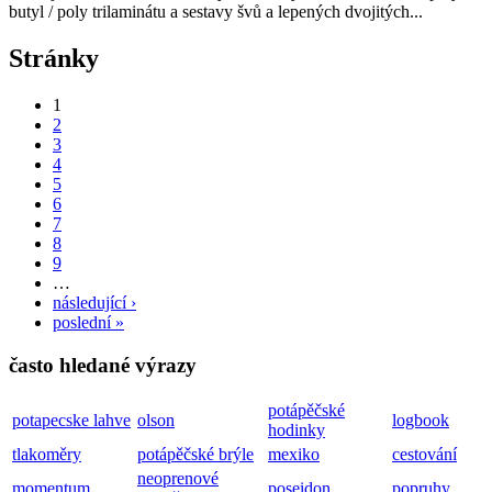
butyl / poly trilaminátu a sestavy švů a lepených dvojitých...
Stránky
1
2
3
4
5
6
7
8
9
…
následující ›
poslední »
často hledané výrazy
potápěčské
potapecske lahve
olson
logbook
hodinky
tlakoměry
potápěčské brýle
mexiko
cestování
neoprenové
momentum
poseidon
popruhy