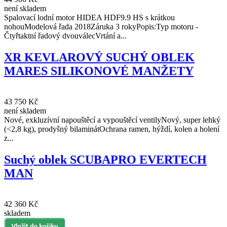
není skladem
Spalovací lodní motor HIDEA HDF9.9 HS s krátkou
nohouModelová řada 2018Záruka 3 rokyPopis:Typ motoru -
Čtyřtaktní řadový dvouválecVrtání a...
XR KEVLAROVÝ SUCHÝ OBLEK
MARES SILIKONOVÉ MANŽETY
43 750 Kč
není skladem
Nové, exkluzívní napouštěcí a vypouštěcí ventilyNový, super lehký
(<2,8 kg), prodyšný bilaminátOchrana ramen, hýždí, kolen a holení
z...
Suchý oblek SCUBAPRO EVERTECH
MAN
42 360 Kč
skladem