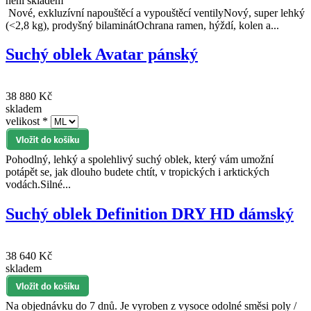
není skladem
Nové, exkluzívní napouštěcí a vypouštěcí ventilyNový, super lehký
(<2,8 kg), prodyšný bilaminátOchrana ramen, hýždí, kolen a...
Suchý oblek Avatar pánský
38 880 Kč
skladem
velikost
*
Pohodlný, lehký a spolehlivý suchý oblek, který vám umožní
potápět se, jak dlouho budete chtít, v tropických i arktických
vodách.Silné...
Suchý oblek Definition DRY HD dámský
38 640 Kč
skladem
Na objednávku do 7 dnů. Je vyroben z vysoce odolné směsi poly /