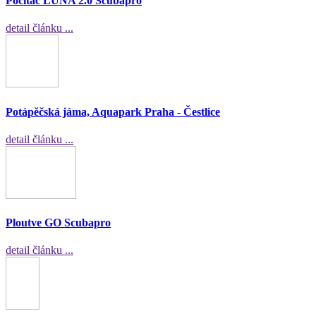
Počítač LUNA 2.0 Scubapro
detail článku ...
Potápěčská jáma, Aquapark Praha - Čestlice
detail článku ...
Ploutve GO Scubapro
detail článku ...