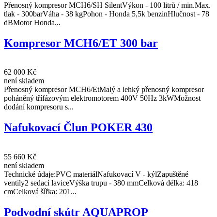
Přenosný kompresor MCH6/SH SilentVýkon - 100 litrů / min.Max.
tlak - 300barVáha - 38 kgPohon - Honda 5,5k benzinHlučnost - 78
dBMotor Honda...
Kompresor MCH6/ET 300 bar
62 000 Kč
není skladem
Přenosný kompresor MCH6/EtMalý a lehký přenosný kompresor
poháněný třífázovým elektromotorem 400V 50Hz 3kWMožnost
dodání kompresoru s...
Nafukovací Člun POKER 430
55 660 Kč
není skladem
Technické údaje:PVC materiálNafukovací V - kýlZapuštěné
ventily2 sedací laviceVýška trupu - 380 mmCelková délka: 418
cmCelková šířka: 201...
Podvodní skútr AQUAPROP