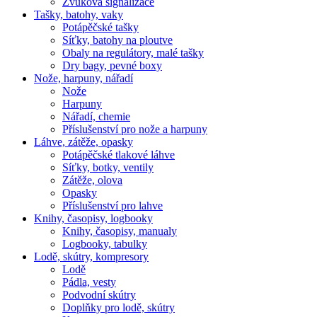
Zvuková signalizace
Tašky, batohy, vaky
Potápěčské tašky
Síťky, batohy na ploutve
Obaly na regulátory, malé tašky
Dry bagy, pevné boxy
Nože, harpuny, nářadí
Nože
Harpuny
Nářadí, chemie
Příslušenství pro nože a harpuny
Láhve, zátěže, opasky
Potápěčské tlakové láhve
Síťky, botky, ventily
Zátěže, olova
Opasky
Příslušenství pro lahve
Knihy, časopisy, logbooky
Knihy, časopisy, manualy
Logbooky, tabulky
Lodě, skútry, kompresory
Lodě
Pádla, vesty
Podvodní skútry
Doplňky pro lodě, skútry