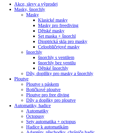
Akce, slevy a výprodej
Masky, šnorchly
Masky
Klasické masky
Masky pro freediving
Dětské masky
Set maska + šnorchl
Dioptrická skla pro masky
Celoobličejové masky
šnorchly
šnorchly s ventilem
šnorchly bez ventilu
Dětské šnorchly
Díly, doplňky pro masky a šnorchly
Ploutve
Ploutve s páskem
Botičkové ploutve
Ploutve pro free diving
Díly a dopňky pro ploutve
Automatiky, hadice
Automatiky
Octopusy
Sety automatika + octopus
Hadice k automatikám
Adaptéry, přechodky, chrániče hadic