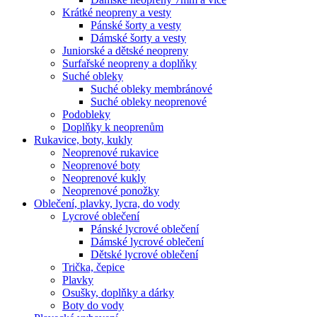
Krátké neopreny a vesty
Pánské šorty a vesty
Dámské šorty a vesty
Juniorské a dětské neopreny
Surfařské neopreny a doplňky
Suché obleky
Suché obleky membránové
Suché obleky neoprenové
Podobleky
Doplňky k neoprenům
Rukavice, boty, kukly
Neoprenové rukavice
Neoprenové boty
Neoprenové kukly
Neoprenové ponožky
Oblečení, plavky, lycra, do vody
Lycrové oblečení
Pánské lycrové oblečení
Dámské lycrové oblečení
Dětské lycrové oblečení
Trička, čepice
Plavky
Osušky, doplňky a dárky
Boty do vody