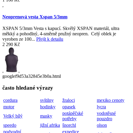
,
Neoprenová vesta Xspan 5/3mm
XSPAN 5/3mm Vesta s kapucí. Skvělý XSPAN materiál, ultra
měkký a pohodlný, 4-směrně pružný neopren. Celý oblek je
vyroben ze 100...
Přejít k detailu
2 290 Kč
,
,
googlef9d53a32845e3b0a.html
často hledané výrazy
cordura
svítilny
žraloci
mexiko cenoty
motor
hodinky
opasek
lycra
potápěčské
vodotěsné
Velký bílý
masky
potřeby
pouzdro
speedo
jižní afrika
šnorchl
olson
podvodní
expedice