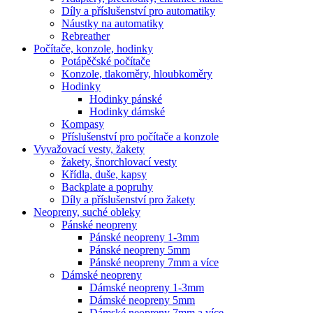
Díly a příslušenství pro automatiky
Náustky na automatiky
Rebreather
Počítače, konzole, hodinky
Potápěčské počítače
Konzole, tlakoměry, hloubkoměry
Hodinky
Hodinky pánské
Hodinky dámské
Kompasy
Příslušenství pro počítače a konzole
Vyvažovací vesty, žakety
žakety, šnorchlovací vesty
Křídla, duše, kapsy
Backplate a popruhy
Díly a příslušenství pro žakety
Neopreny, suché obleky
Pánské neopreny
Pánské neopreny 1-3mm
Pánské neopreny 5mm
Pánské neopreny 7mm a více
Dámské neopreny
Dámské neopreny 1-3mm
Dámské neopreny 5mm
Dámské neopreny 7mm a více