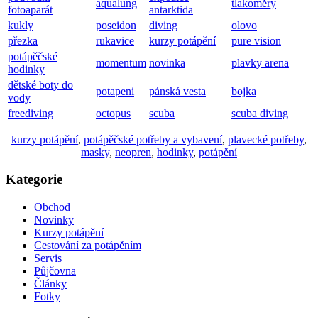
aqualung
tlakoměry
fotoaparát
antarktida
kukly
poseidon
diving
olovo
přezka
rukavice
kurzy potápění
pure vision
potápěčské
momentum
novinka
plavky arena
hodinky
dětské boty do
potapeni
pánská vesta
bojka
vody
freediving
octopus
scuba
scuba diving
kurzy potápění
,
potápěčské potřeby a vybavení
,
plavecké potřeby
,
masky
,
neopren
,
hodinky
,
potápění
Kategorie
Obchod
Novinky
Kurzy potápění
Cestování za potápěním
Servis
Půjčovna
Články
Fotky