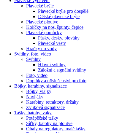
Plavecké vybavení
Plavecké brýle
Plavecké brýle pro dospělé
Dětské plavecké brýle
Plavecké ploutve
Kolíčky na nos, špunty, čepice
Plavecké pomůcky
Pásky, desky, plováky
Plavecké vesty
Hračky do vody
Svítilny, foto, video
Svítilny
Hlavní svítilny
Záložní a signální svítilny
Foto, video
Doplňky a příslušenství pro foto
Bójky, karabiny, signalizace
Bójky, vlajky
Navijáky
Karabiny, retraktory, držáky
Zvuková signalizace
Tašky, batohy, vaky
Potápěčské tašky
Síťky, batohy na ploutve
Obaly na regulátory, malé tašky