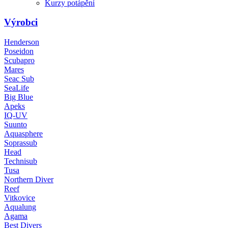
Kurzy potápění
Výrobci
Henderson
Poseidon
Scubapro
Mares
Seac Sub
SeaLife
Big Blue
Apeks
IQ-UV
Suunto
Aquasphere
Soprassub
Head
Technisub
Tusa
Northern Diver
Reef
Vitkovice
Aqualung
Agama
Best Divers