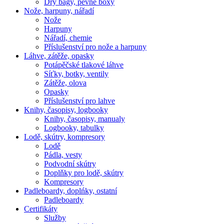
Dry bagy, pevné boxy
Nože, harpuny, nářadí
Nože
Harpuny
Nářadí, chemie
Příslušenství pro nože a harpuny
Láhve, zátěže, opasky
Potápěčské tlakové láhve
Síťky, botky, ventily
Zátěže, olova
Opasky
Příslušenství pro lahve
Knihy, časopisy, logbooky
Knihy, časopisy, manualy
Logbooky, tabulky
Lodě, skútry, kompresory
Lodě
Pádla, vesty
Podvodní skútry
Doplňky pro lodě, skútry
Kompresory
Padleboardy, doplńky, ostatní
Padleboardy
Certifikáty
Služby