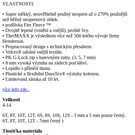
VLASTNOSTI:
• Super měkký, neuvěřitelně pružný neopren až o 270% pružnější
než běžný neoprenový oblek.
• podšívka Fire Fleece ™
• Dvojitě lepené (vnitřní a vnější), prošité švy.
• TherMAXX je výsledkem více než 50ti letého vývoje firmy
Henderson.
• Propracovaný design s technickým přesahem.
• Velcro® odolné vnější textilie.
• PK G-Lock zip s barevnými zuby. (3, 5, 7 mm)
• 8 mm vysoká výztuha na zádech pod láhví.
• Lepidlo s příměsí titanu.
• Plastické a flexibilní DuraTex® výztuhy kolenou.
• Limitovaná záruka až 10 let.
více info zde..
Velikosti
4-14
6T, 8T, 10T, 12T, 6S, 8S, 10S, 12S - 3 mm a 5 mm pouze černý,
6T, 8T, 10T, 12T - 7mm černý )
Tloušťka materiálu