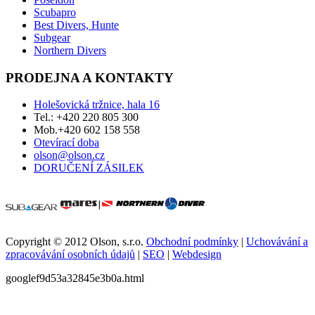
Scubapro
Best Divers, Hunte
Subgear
Northern Divers
PRODEJNA A KONTAKTY
Holešovická tržnice, hala 16
Tel.: +420 220 805 300
Mob.+420 602 158 558
Otevírací doba
olson@olson.cz
DORUČENÍ ZÁSILEK
Copyright © 2012 Olson, s.r.o.
Obchodní podmínky
|
Uchovávání a
zpracovávání osobních údajů
|
SEO
|
Webdesign
googlef9d53a32845e3b0a.html