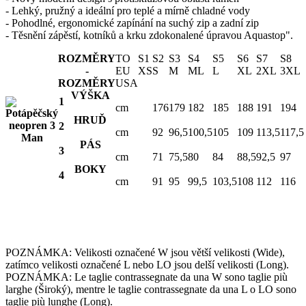
- Lehký, pružný a ideální pro teplé a mírně chladné vody
- Pohodlné, ergonomické zapínání na suchý zip a zadní zip
- Těsnění zápěstí, kotníků a krku zdokonalené úpravou Aquastop".
ROZMĚRY
TO
S1
S2
S3
S4
S5
S6
S7
S8
-
EU
XS
S
M
ML
L
XL
2XL
3XL
ROZMĚRY
USA
VÝŠKA
1
cm
176
179
182
185
188
191
194
HRUĎ
2
cm
92
96,5
100,5
105
109
113,5
117,5
PÁS
3
cm
71
75,5
80
84
88,5
92,5
97
BOKY
4
cm
91
95
99,5
103,5
108
112
116
POZNÁMKA:
Velikosti označené W jsou větší velikosti (Wide),
zatímco velikosti označené L nebo LO jsou delší velikosti (Long).
POZNÁMKA:
Le taglie contrassegnate da una W sono taglie più
larghe (Široký), mentre le taglie contrassegnate da una L o LO sono
taglie più lunghe (Long).