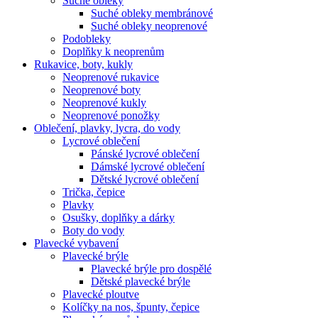
Suché obleky
Suché obleky membránové
Suché obleky neoprenové
Podobleky
Doplňky k neoprenům
Rukavice, boty, kukly
Neoprenové rukavice
Neoprenové boty
Neoprenové kukly
Neoprenové ponožky
Oblečení, plavky, lycra, do vody
Lycrové oblečení
Pánské lycrové oblečení
Dámské lycrové oblečení
Dětské lycrové oblečení
Trička, čepice
Plavky
Osušky, doplňky a dárky
Boty do vody
Plavecké vybavení
Plavecké brýle
Plavecké brýle pro dospělé
Dětské plavecké brýle
Plavecké ploutve
Kolíčky na nos, špunty, čepice