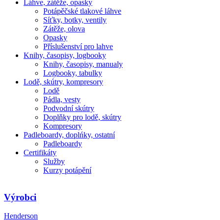
Láhve, zátěže, opasky
Potápěčské tlakové láhve
Síťky, botky, ventily
Zátěže, olova
Opasky
Příslušenství pro lahve
Knihy, časopisy, logbooky
Knihy, časopisy, manualy
Logbooky, tabulky
Lodě, skútry, kompresory
Lodě
Pádla, vesty
Podvodní skútry
Doplňky pro lodě, skútry
Kompresory
Padleboardy, doplńky, ostatní
Padleboardy
Certifikáty
Služby
Kurzy potápění
Výrobci
Henderson