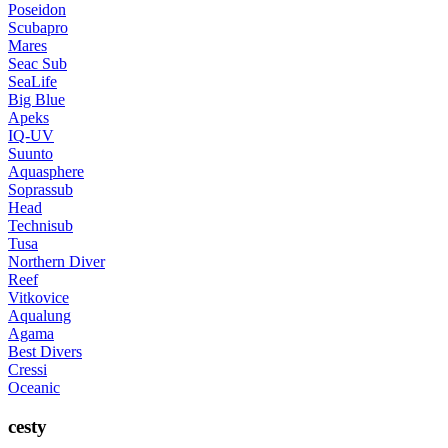
Poseidon
Scubapro
Mares
Seac Sub
SeaLife
Big Blue
Apeks
IQ-UV
Suunto
Aquasphere
Soprassub
Head
Technisub
Tusa
Northern Diver
Reef
Vitkovice
Aqualung
Agama
Best Divers
Cressi
Oceanic
cesty