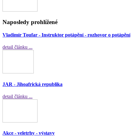
Naposledy prohlížené
Vladimír Toufar - Instruktor potápění - rozhovor o potápění
detail článku ...
JAR - Jihoafrická republika
detail článku ...
Akce - veletrhy - výstavy