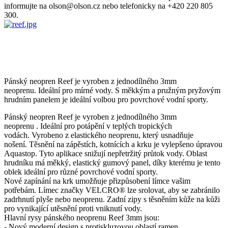
informujte na olson@olson.cz nebo telefonicky na +420 220 805
300.
Pánský neopren Reef je vyroben z jednodílného 3mm
neoprenu.
Ideální pro mírné vody.
S měkkým a pružným pryžovým
hrudním panelem je ideální volbou pro povrchové vodní sporty.
Pánský neopren Reef je vyroben z
jednodílného 3mm
neoprenu
.
Ideální pro potápění v teplých tropických
vodách.
Vyrobeno z elastického neoprenu, který usnadňuje
nošení.
Těsnění na zápěstích, kotnících a krku je vylepšeno úpravou
Aquastop.
Tyto aplikace snižují nepřetržitý průtok vody.
Oblast
hrudníku má měkký, elastický gumový panel, díky kterému je tento
oblek ideální pro různé povrchové vodní sporty.
Nové zapínání na krk umožňuje přizpůsobení límce vašim
potřebám.
Límec značky VELCRO® lze srolovat, aby se zabránilo
zadrhnutí plyše nebo neoprenu.
Zadní zipy s těsněním kůže na kůži
pro vynikající utěsnění proti vniknutí vody.
Hlavní rysy pánského neoprenu Reef 3mm jsou:
- Nový moderní design s protiskluzovou oblastí ramen