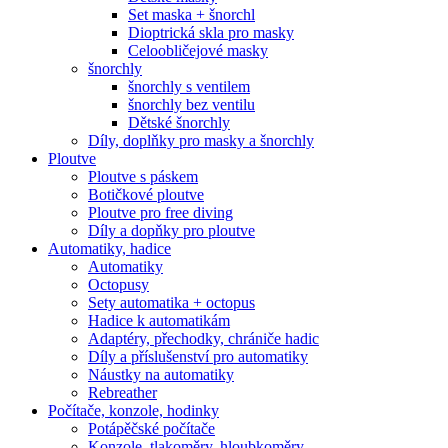
Set maska + šnorchl
Dioptrická skla pro masky
Celoobličejové masky
šnorchly
šnorchly s ventilem
šnorchly bez ventilu
Dětské šnorchly
Díly, doplňky pro masky a šnorchly
Ploutve
Ploutve s páskem
Botičkové ploutve
Ploutve pro free diving
Díly a dopňky pro ploutve
Automatiky, hadice
Automatiky
Octopusy
Sety automatika + octopus
Hadice k automatikám
Adaptéry, přechodky, chrániče hadic
Díly a příslušenství pro automatiky
Náustky na automatiky
Rebreather
Počítače, konzole, hodinky
Potápěčské počítače
Konzole, tlakoměry, hloubkoměry