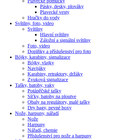
Plavecké pomůcky
Pásky, desky, plováky
Plavecké vesty
Hračky do vody
Svítilny, foto, video
Svítilny
Hlavní svítilny
Záložní a signální svítilny
Foto, video
Doplňky a příslušenství pro foto
Bójky, karabiny, signalizace
Bójky, vlajky
Navijáky
Karabiny, retraktory, držáky
Zvuková signalizace
Tašky, batohy, vaky
Potápěčské tašky
Síťky, batohy na ploutve
Obaly na regulátory, malé tašky
Dry bagy, pevné boxy
Nože, harpuny, nářadí
Nože
Harpuny
Nářadí, chemie
Příslušenství pro nože a harpuny