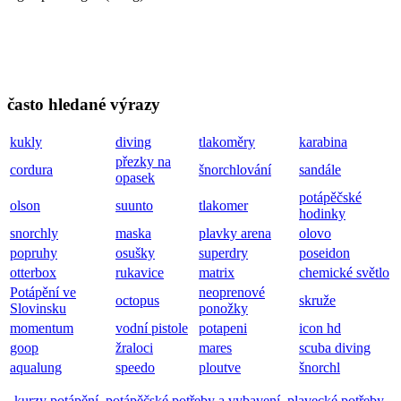
často hledané výrazy
kukly
diving
tlakoměry
karabina
přezky na
cordura
šnorchlování
sandále
opasek
potápěčské
olson
suunto
tlakomer
hodinky
snorchly
maska
plavky arena
olovo
popruhy
osušky
superdry
poseidon
otterbox
rukavice
matrix
chemické světlo
Potápění ve
neoprenové
octopus
skruže
Slovinsku
ponožky
momentum
vodní pistole
potapeni
icon hd
goop
žraloci
mares
scuba diving
aqualung
speedo
ploutve
šnorchl
kurzy potápění
,
potápěčské potřeby a vybavení
,
plavecké potřeby
,