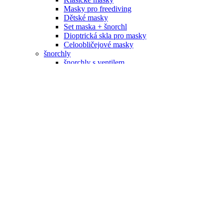
Masky pro freediving
Dětské masky
Set maska + šnorchl
Dioptrická skla pro masky
Celoobličejové masky
šnorchly
šnorchly s ventilem
šnorchly bez ventilu
Dětské šnorchly
Díly, doplňky pro masky a šnorchly
Ploutve
Ploutve s páskem
Botičkové ploutve
Ploutve pro free diving
Díly a dopňky pro ploutve
Automatiky, hadice
Automatiky
Octopusy
Sety automatika + octopus
Hadice k automatikám
Adaptéry, přechodky, chrániče hadic
Díly a příslušenství pro automatiky
Náustky na automatiky
Rebreather