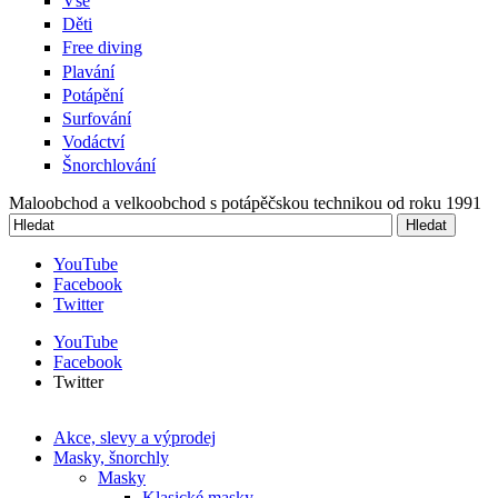
Vše
Děti
Free diving
Plavání
Potápění
Surfování
Vodáctví
Šnorchlování
Maloobchod a velkoobchod s potápěčskou technikou od roku 1991
Hledat
Vyhledávání
YouTube
Facebook
Twitter
YouTube
Facebook
Twitter
Akce, slevy a výprodej
Masky, šnorchly
Masky
Klasické masky