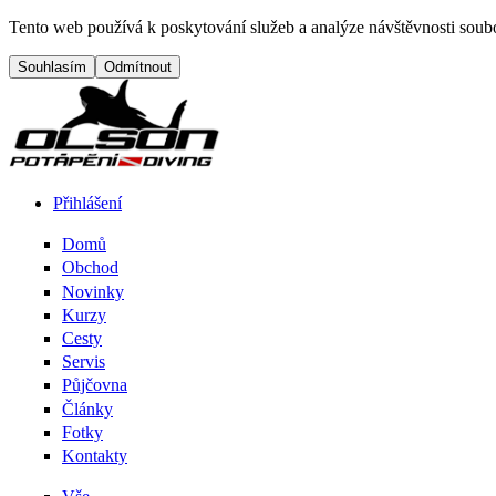
Přejít na hlavní obsah
Tento web používá k poskytování služeb a analýze návštěvnosti soubo
Přihlášení
Domů
Menu button
Frontend navigation
Obchod
Novinky
Kurzy
Cesty
Servis
Půjčovna
Články
Fotky
Kontakty