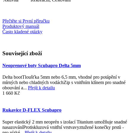
Přečtěte si První příručku
Produktový manuál
Často kladené otázky
Související zboží
Neoprenové boty Scubapro Delta 5mm
Delta bootTloušťka 5mm nebo 6,5 mm, vhodné pro potápění v
mírných nebo chladných vodáchZip s vnitřním klínem pro snadné
obouvání a...
Přejít k detailu
1 660 Kč
Rukavice D-FLEX Scubapro
Super elastický 2 mm neoprén s izolací Titanium umožňuje snadné
nasazováníProtiskluzová vnitřní vrstvavyztužené konečky prstů -
pro nízké...
Přejít k detailu