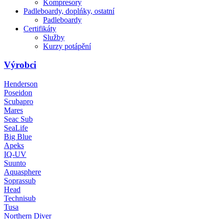
Kompresory
Padleboardy, doplńky, ostatní
Padleboardy
Certifikáty
Služby
Kurzy potápění
Výrobci
Henderson
Poseidon
Scubapro
Mares
Seac Sub
SeaLife
Big Blue
Apeks
IQ-UV
Suunto
Aquasphere
Soprassub
Head
Technisub
Tusa
Northern Diver