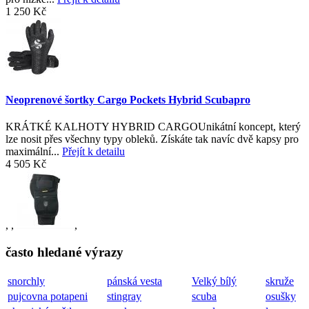
1 250 Kč
Neoprenové šortky Cargo Pockets Hybrid Scubapro
KRÁTKÉ KALHOTY HYBRID CARGOUnikátní koncept, který
lze nosit přes všechny typy obleků. Získáte tak navíc dvě kapsy pro
maximální...
Přejít k detailu
4 505 Kč
,
,
,
často hledané výrazy
snorchly
pánská vesta
Velký bílý
skruže
pujcovna potapeni
stingray
scuba
osušky