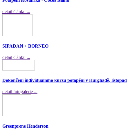
Potápění Kostarika - Cocos Island
detail článku ...
SIPADAN + BORNEO
detail článku ...
Dokončení individuálního kurzu potápění v Hurghadě, listopad
detail fotogalerie ...
Greenprene Henderson