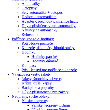
Automatiky
Octopusy
Sety automatika + octopus
Hadice k automatikám
Adaptéry, přechodky, chrániče hadic
Díly a příslušenství pro automatiky
Náustky na automatiky
Rebreather
Počítače, konzole, hodinky
Potápěčské počítače
Konzole, tlakoměry, hloubkoměry
Hodinky
Hodinky pánské
Hodinky dámské
Kompasy
Příslušenství pro počítače a konzole
Vyvažovací vesty, žakety
žakety, šnorchlovací vesty
Křídla, duše, kapsy
Backplate a popruhy
Díly a příslušenství pro žakety
Neopreny, suché obleky
Pánské neopreny
Pánské neopreny 1-3mm
Pánské neopreny 5mm