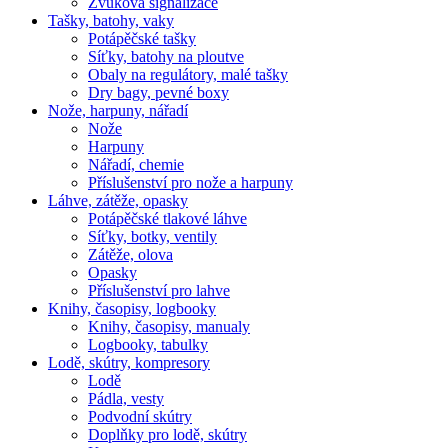
Zvuková signalizace
Tašky, batohy, vaky
Potápěčské tašky
Síťky, batohy na ploutve
Obaly na regulátory, malé tašky
Dry bagy, pevné boxy
Nože, harpuny, nářadí
Nože
Harpuny
Nářadí, chemie
Příslušenství pro nože a harpuny
Láhve, zátěže, opasky
Potápěčské tlakové láhve
Síťky, botky, ventily
Zátěže, olova
Opasky
Příslušenství pro lahve
Knihy, časopisy, logbooky
Knihy, časopisy, manualy
Logbooky, tabulky
Lodě, skútry, kompresory
Lodě
Pádla, vesty
Podvodní skútry
Doplňky pro lodě, skútry