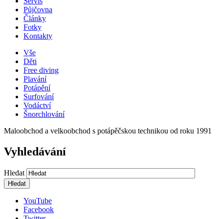
Servis
Půjčovna
Články
Fotky
Kontakty
Vše
Děti
Free diving
Plavání
Potápění
Surfování
Vodáctví
Šnorchlování
Maloobchod a velkoobchod s potápěčskou technikou od roku 1991
Vyhledávání
Hledat
YouTube
Facebook
Twitter