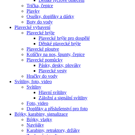
Dětské lycrové oblečení
Trička, čepice
Plavky
Osušky, doplňky a dárky
Boty do vody
Plavecké vybavení
Plavecké brýle
Plavecké brýle pro dospělé
Dětské plavecké brýle
Plavecké ploutve
Kolíčky na nos, špunty, čepice
Plavecké pomůcky
Pásky, desky, plováky
Plavecké vesty
Hračky do vody
Svítilny, foto, video
Svítilny
Hlavní svítilny
Záložní a signální svítilny
Foto, video
Doplňky a příslušenství pro foto
Bójky, karabiny, signalizace
Bójky, vlajky
Navijáky
Karabiny, retraktory, držáky