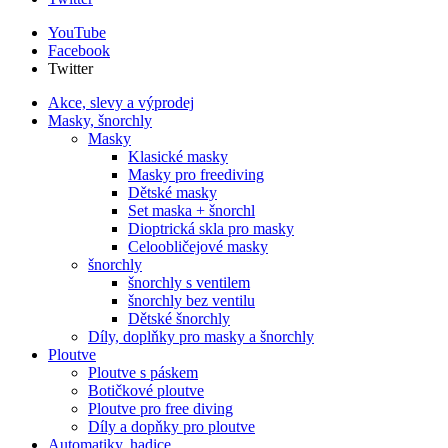
YouTube
Facebook
Twitter
Akce, slevy a výprodej
Masky, šnorchly
Masky
Klasické masky
Masky pro freediving
Dětské masky
Set maska + šnorchl
Dioptrická skla pro masky
Celoobličejové masky
šnorchly
šnorchly s ventilem
šnorchly bez ventilu
Dětské šnorchly
Díly, doplňky pro masky a šnorchly
Ploutve
Ploutve s páskem
Botičkové ploutve
Ploutve pro free diving
Díly a dopňky pro ploutve
Automatiky, hadice