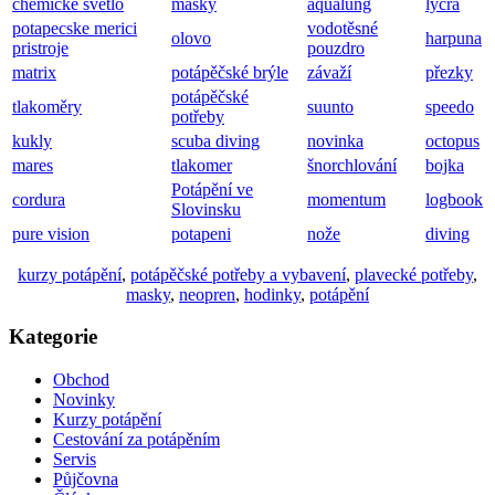
chemické světlo
masky
aqualung
lycra
potapecske merici
vodotěsné
olovo
harpuna
pristroje
pouzdro
matrix
potápěčské brýle
závaží
přezky
potápěčské
tlakoměry
suunto
speedo
potřeby
kukly
scuba diving
novinka
octopus
mares
tlakomer
šnorchlování
bojka
Potápění ve
cordura
momentum
logbook
Slovinsku
pure vision
potapeni
nože
diving
kurzy potápění
,
potápěčské potřeby a vybavení
,
plavecké potřeby
,
masky
,
neopren
,
hodinky
,
potápění
Kategorie
Obchod
Novinky
Kurzy potápění
Cestování za potápěním
Servis
Půjčovna