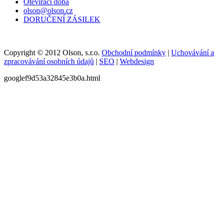
Otevírací doba
olson@olson.cz
DORUČENÍ ZÁSILEK
Copyright © 2012 Olson, s.r.o.
Obchodní podmínky
|
Uchovávání a
zpracovávání osobních údajů
|
SEO
|
Webdesign
googlef9d53a32845e3b0a.html