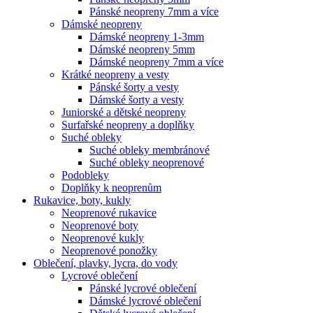
Pánské neopreny 7mm a více
Dámské neopreny
Dámské neopreny 1-3mm
Dámské neopreny 5mm
Dámské neopreny 7mm a více
Krátké neopreny a vesty
Pánské šorty a vesty
Dámské šorty a vesty
Juniorské a dětské neopreny
Surfařské neopreny a doplňky
Suché obleky
Suché obleky membránové
Suché obleky neoprenové
Podobleky
Doplňky k neoprenům
Rukavice, boty, kukly
Neoprenové rukavice
Neoprenové boty
Neoprenové kukly
Neoprenové ponožky
Oblečení, plavky, lycra, do vody
Lycrové oblečení
Pánské lycrové oblečení
Dámské lycrové oblečení