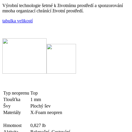
Výrobní technologie šetrné k životnímu prostředí a sponzorování
mnoha organizací chránící životní prostředí.
tabulka velikostí
Typ neoprenu
Top
Tloušťka
1 mm
Švy
Plochý šev
Materiály
X-Foam neopren
Hmotnost
0,827 lb
Aktivita
Rekreační, Cestování