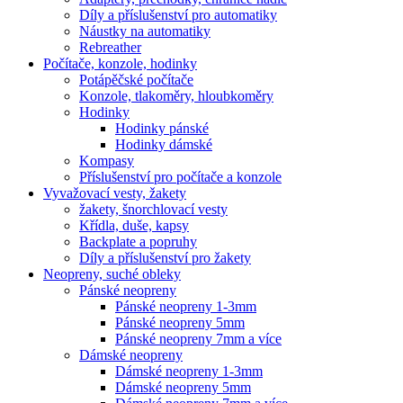
Díly a příslušenství pro automatiky
Náustky na automatiky
Rebreather
Počítače, konzole, hodinky
Potápěčské počítače
Konzole, tlakoměry, hloubkoměry
Hodinky
Hodinky pánské
Hodinky dámské
Kompasy
Příslušenství pro počítače a konzole
Vyvažovací vesty, žakety
žakety, šnorchlovací vesty
Křídla, duše, kapsy
Backplate a popruhy
Díly a příslušenství pro žakety
Neopreny, suché obleky
Pánské neopreny
Pánské neopreny 1-3mm
Pánské neopreny 5mm
Pánské neopreny 7mm a více
Dámské neopreny
Dámské neopreny 1-3mm
Dámské neopreny 5mm