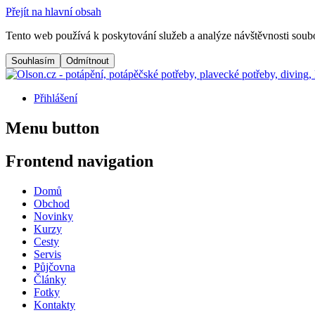
Přejít na hlavní obsah
Tento web používá k poskytování služeb a analýze návštěvnosti soubo
Přihlášení
Menu button
Frontend navigation
Domů
Obchod
Novinky
Kurzy
Cesty
Servis
Půjčovna
Články
Fotky
Kontakty