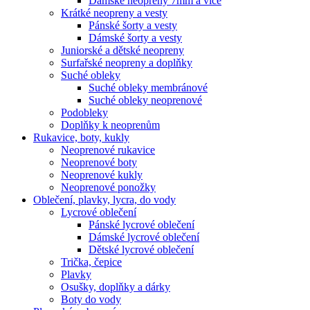
Dámské neopreny 7mm a více
Krátké neopreny a vesty
Pánské šorty a vesty
Dámské šorty a vesty
Juniorské a dětské neopreny
Surfařské neopreny a doplňky
Suché obleky
Suché obleky membránové
Suché obleky neoprenové
Podobleky
Doplňky k neoprenům
Rukavice, boty, kukly
Neoprenové rukavice
Neoprenové boty
Neoprenové kukly
Neoprenové ponožky
Oblečení, plavky, lycra, do vody
Lycrové oblečení
Pánské lycrové oblečení
Dámské lycrové oblečení
Dětské lycrové oblečení
Trička, čepice
Plavky
Osušky, doplňky a dárky
Boty do vody