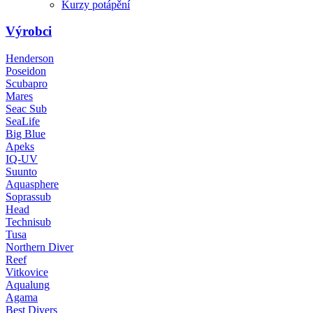
Kurzy potápění
Výrobci
Henderson
Poseidon
Scubapro
Mares
Seac Sub
SeaLife
Big Blue
Apeks
IQ-UV
Suunto
Aquasphere
Soprassub
Head
Technisub
Tusa
Northern Diver
Reef
Vitkovice
Aqualung
Agama
Best Divers