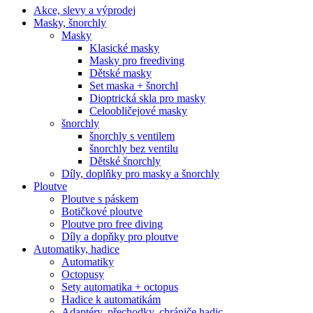
Akce, slevy a výprodej
Masky, šnorchly
Masky
Klasické masky
Masky pro freediving
Dětské masky
Set maska + šnorchl
Dioptrická skla pro masky
Celoobličejové masky
šnorchly
šnorchly s ventilem
šnorchly bez ventilu
Dětské šnorchly
Díly, doplňky pro masky a šnorchly
Ploutve
Ploutve s páskem
Botičkové ploutve
Ploutve pro free diving
Díly a dopňky pro ploutve
Automatiky, hadice
Automatiky
Octopusy
Sety automatika + octopus
Hadice k automatikám
Adaptéry, přechodky, chrániče hadic