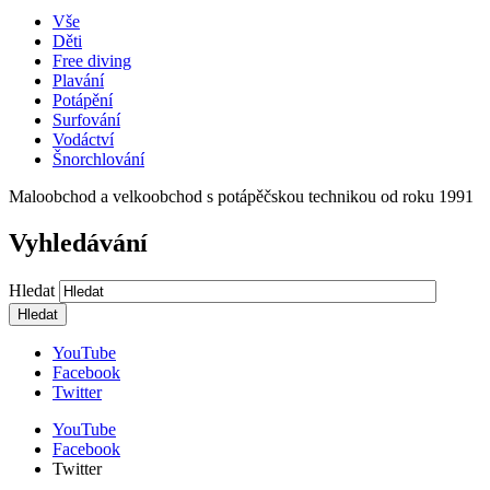
Vše
Děti
Free diving
Plavání
Potápění
Surfování
Vodáctví
Šnorchlování
Maloobchod a velkoobchod s potápěčskou technikou od roku 1991
Vyhledávání
Hledat
YouTube
Facebook
Twitter
YouTube
Facebook
Twitter