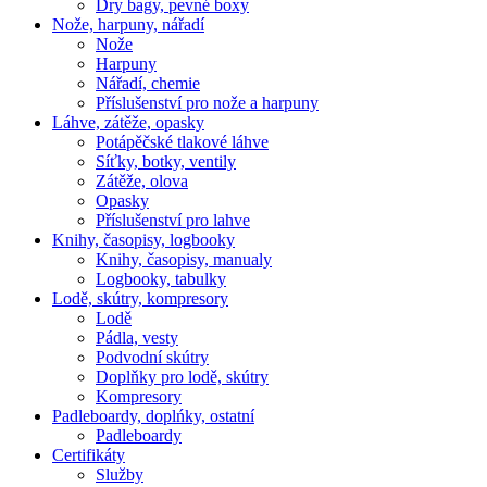
Dry bagy, pevné boxy
Nože, harpuny, nářadí
Nože
Harpuny
Nářadí, chemie
Příslušenství pro nože a harpuny
Láhve, zátěže, opasky
Potápěčské tlakové láhve
Síťky, botky, ventily
Zátěže, olova
Opasky
Příslušenství pro lahve
Knihy, časopisy, logbooky
Knihy, časopisy, manualy
Logbooky, tabulky
Lodě, skútry, kompresory
Lodě
Pádla, vesty
Podvodní skútry
Doplňky pro lodě, skútry
Kompresory
Padleboardy, doplńky, ostatní
Padleboardy
Certifikáty
Služby