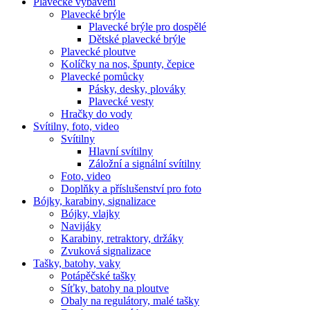
Plavecké vybavení
Plavecké brýle
Plavecké brýle pro dospělé
Dětské plavecké brýle
Plavecké ploutve
Kolíčky na nos, špunty, čepice
Plavecké pomůcky
Pásky, desky, plováky
Plavecké vesty
Hračky do vody
Svítilny, foto, video
Svítilny
Hlavní svítilny
Záložní a signální svítilny
Foto, video
Doplňky a příslušenství pro foto
Bójky, karabiny, signalizace
Bójky, vlajky
Navijáky
Karabiny, retraktory, držáky
Zvuková signalizace
Tašky, batohy, vaky
Potápěčské tašky
Síťky, batohy na ploutve
Obaly na regulátory, malé tašky